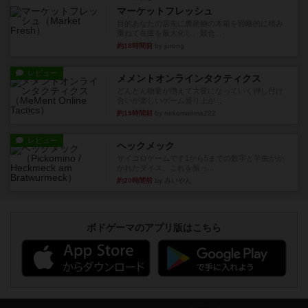
マーケットフレッシュ
目的あなたの店先に農産物の木箱を戦略的に積み
重ねて在庫を最大化し、競合...
約18時間前
by jurong
レビュー
メメントオンラインタクティクス
どんどん物量が増えて大変になっていく押し付け
合いが楽しいゲーム盛り上が...
約19時間前
by nekomanma222
レビュー
ヘックメック
サイコロゲームです1から5までの数字と芋虫がか
かれたダイス。これを振っ...
約20時間前
by みいやん
ボドゲーマのアプリ版はこちら