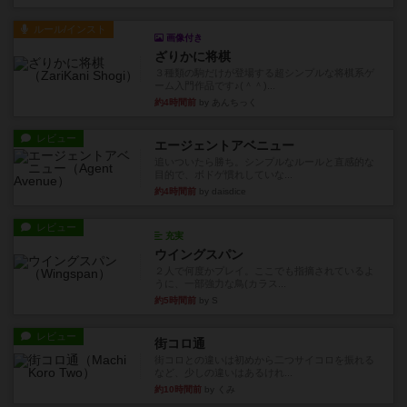
ルール/インスト
画像付き
ざりかに将棋
３種類の駒だけが登場する超シンプルな将棋系ゲ
ーム入門作品です♪(＾＾)...
約4時間前
by あんちっく
レビュー
エージェントアベニュー
追いついたら勝ち。シンプルなルールと直感的な
目的で、ボドゲ慣れしていな...
約4時間前
by daisdice
レビュー
充実
ウイングスパン
２人で何度かプレイ。ここでも指摘されているよ
うに、一部強力な鳥(カラス...
約5時間前
by S
レビュー
街コロ通
街コロとの違いは初めから二つサイコロを振れる
など、少しの違いはあるけれ...
約10時間前
by くみ