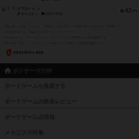
ドコジャン
42
PT
紹介文あり
10件の投稿
※Apple、Apple のロゴ は、米国および他の国々で登録されたApple Inc.の商標です。
※App Store は、Apple Inc.のサービスマークです。
※Android は、グーグル インコーポレイテッドの商標または登録商標です。
※Google Play とそのロゴは、Google Inc.の商標または登録商標です。
ボドゲーマTOP
ボードゲームを検索する
ボードゲームの新着レビュー
ボードゲーム会情報
メカニクス特集