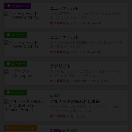
戦略やコツ
ニューオールド
ゲーム終了時に、「オールドカードとニューカー
ドのどちらもある」 状態に...
約11時間前
by オグランド（Oguland）
レビュー
ニューオールド
ボードゲームを1,000個以上持っているユーザー視
点で良かった点と悪か...
約11時間前
by オグランド（Oguland）
レビュー
デクリプト
プレイ感がしっかりしてるから、超ボードゲーム
やったなって感じ。パーティ...
約12時間前
by ヒロ(新！ボードゲーム家族)
レビュー
充実
アルナックの失われし遺跡
アナログ対人プレイ数回。クニツィア先生の名作
「エルドラドを探して」にあ...
約14時間前
by おーちゃん
ルール/インスト
画像付き
充実