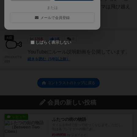
マを矢印の方向に動かす自分のコマは飛び越え
または
ることができる・...
メールで会員登録
続きを読む（5年弱前）
大臣
176名
0名
0
しばらく表示しない
YouTubeにルール説明動画を公開しています。
PRODUCTS
続きを読む（5年以上前）
029
コントラストのトップに戻る
会員の新しい投稿
レビュー
ふたつの街の物語
タイルを4×4で並べて街づくりします。ただし、
街は各プレイヤーの間にあ...
約4時間前
by ジェイとと