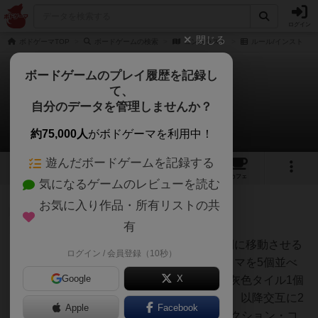
ログイン
閉じる
ボドゲーマTOP
ボードゲームの検索
コントラスト
ルール/インスト
ボードゲームのプレイ履歴を記録し
て、
コントラスト
自分のデータを管理しませんか？
2件のルール/インスト
約75,000人
がボドゲーマを利用中！
遊んだボードゲームを記録する
4
5
9
トップ
画像
動画
レビュー
カフェ
気になるゲームのレビューを読む
お気に入り作品・所有リストの共
神
149名
0名
0
有
ゲームの目的自分のコマを相手側に移動させる
ログイン / 会員登録（10秒）
TJ
準備各プレイヤーはマスの下にコマを5個並べ
Google
X
る各プレイヤーに黒タイル3個と灰色タイル1個
を配るゲームの流れ先手が1手番、以降交互に2
Apple
Facebook
手番ずつ行う(必須アクション)アクション・コ