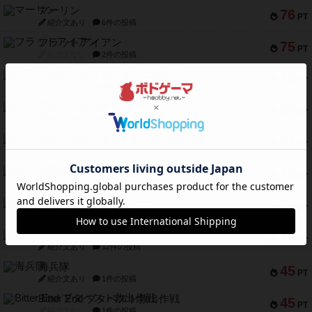
マーリン
76
PT
紹介文あり
6件の投稿
フラットアイアン
75
PT
紹介文なし
2件の投稿
トランスオリエント・エクスプレス
70
PT
紹介文なし
1件の投稿
アンブッシュ！：ムーブアウト！
59
PT
紹介文あり
1件の投稿
キャプテン・フリップ：イスラ・ボンバ
51
PT
紹介文なし
2件の投稿
ガルフストライク
46
PT
紹介文あり
1件の投稿
エコーズ・オブ・タイム
45
PT
紹介文なし
8件の投稿
スカルキング
45
PT
紹介文あり
12件の投稿
海兵隊
45
PT
紹介文あり
1件の投稿
Bitter End ブタペスト救出作戦
45
PT
紹介文なし
1件の投稿