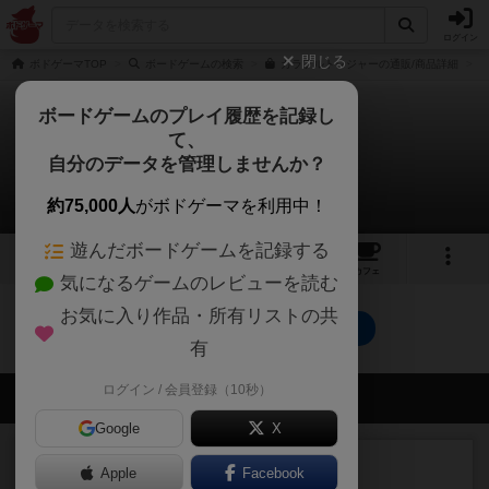
ログイン
閉じる
ボドゲーマTOP
ボードゲームの検索
カラフルトレジャーの通販/商品詳細
ボードゲームのプレイ履歴を記録し
て、
カラフルトレジャー
自分のデータを管理しませんか？
0件のルール/インスト
約75,000人
がボドゲーマを利用中！
遊んだボードゲームを記録する
5
1
1
トップ
画像
動画
レビュー
カフェ
気になるゲームのレビューを読む
お気に入り作品・所有リストの共
カラフルトレジャーのトップに戻る
有
ログイン / 会員登録（10秒）
会員の新しい投稿
Google
X
リプレイ
画像付き
Apple
Facebook
ブリックス