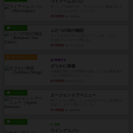
ワイアームスパン
初プレイの感想です。ウイングスパン履修済のコ
メントとなります。ウイング...
約3時間前
by daisdice
レビュー
ふたつの街の物語
タイルを4×4で並べて街づくりします。ただし、
街は各プレイヤーの間にあ...
約7時間前
by ジェイとと
ルール/インスト
画像付き
ざりかに将棋
３種類の駒だけが登場する超シンプルな将棋系ゲ
ーム入門作品です♪(＾＾)...
約7時間前
by あんちっく
レビュー
エージェントアベニュー
追いついたら勝ち。シンプルなルールと直感的な
目的で、ボドゲ慣れしていな...
約7時間前
by daisdice
レビュー
充実
ウイングスパン