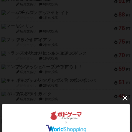
91
PT
紹介文あり
6件の投稿
ノームズ・アット・ナイト
88
PT
紹介文なし
1件の投稿
マーリン
76
PT
紹介文あり
6件の投稿
フラットアイアン
75
PT
紹介文なし
2件の投稿
トランスオリエント・エクスプレス
70
PT
紹介文なし
1件の投稿
アンブッシュ！：ムーブアウト！
59
PT
紹介文あり
1件の投稿
キャプテン・フリップ：イスラ・ボンバ
51
PT
紹介文なし
2件の投稿
ガルフストライク
46
PT
紹介文あり
1件の投稿
エコーズ・オブ・タイム
45
PT
紹介文なし
8件の投稿
スカルキング
45
PT
紹介文あり
12件の投稿