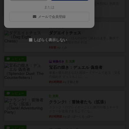
久しぶりに取り出してプレイ。記号担当と色担当
または
に分かれてプレイ。あかんか...
2分前
by くみ
メールで会員登録
レビュー
画像付き
ダグエイトチェス
チェスなのに、ほんの10分で終わります。動きで
しばらく表示しない
敵のコマの種類が分かれば...
8分前
by くみ
レビュー
画像付き
充実
宝石の煌き：デュエル 偽造者
筆者が最も好きな2人用ボードゲームである『宝石
の煌めき デュエル』に、...
約1時間前
by 手動人形
レビュー
充実
クランク! ：冒険者たち（拡張）
クランク！のプレイヤーごとに能力の違うキャラ
クターを使用できるようにな...
約2時間前
by ぽっぽーくるっぽー
レビュー