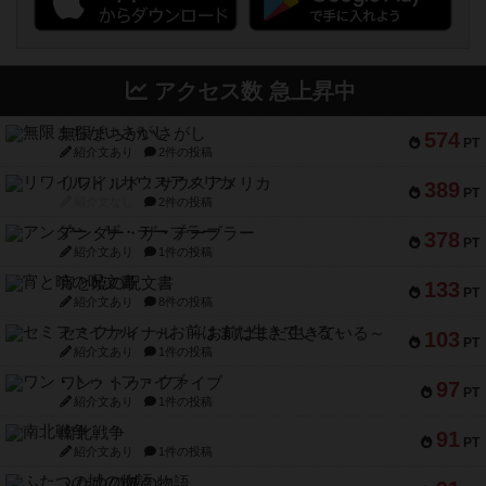
アクセス数 急上昇中
無限まちがいさがし
574
PT
紹介文あり
2件の投稿
リワイルド：サウスアメリカ
389
PT
紹介文なし
2件の投稿
アンダー・ザ・テーブラー
378
PT
紹介文あり
1件の投稿
宵と暁の呪文書
133
PT
紹介文あり
8件の投稿
セミファイナル ～お前はまだ生きている～
103
PT
紹介文あり
1件の投稿
ワン・トゥ・ファイブ
97
PT
紹介文あり
1件の投稿
南北戦争
91
PT
紹介文あり
1件の投稿
ふたつの城の物語