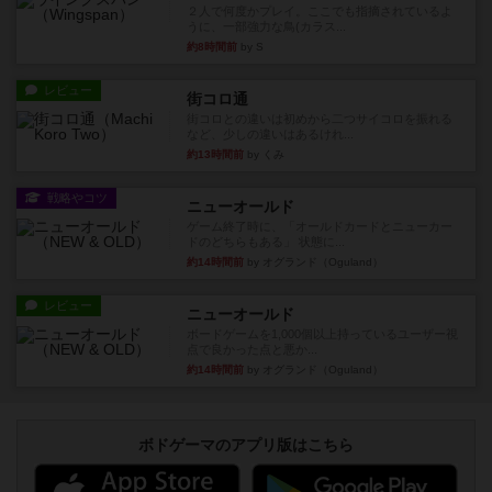
２人で何度かプレイ。ここでも指摘されているよ
うに、一部強力な鳥(カラス...
約8時間前
by S
レビュー
街コロ通
街コロとの違いは初めから二つサイコロを振れる
など、少しの違いはあるけれ...
約13時間前
by くみ
戦略やコツ
ニューオールド
ゲーム終了時に、「オールドカードとニューカー
ドのどちらもある」 状態に...
約14時間前
by オグランド（Oguland）
レビュー
ニューオールド
ボードゲームを1,000個以上持っているユーザー視
点で良かった点と悪か...
約14時間前
by オグランド（Oguland）
ボドゲーマのアプリ版はこちら