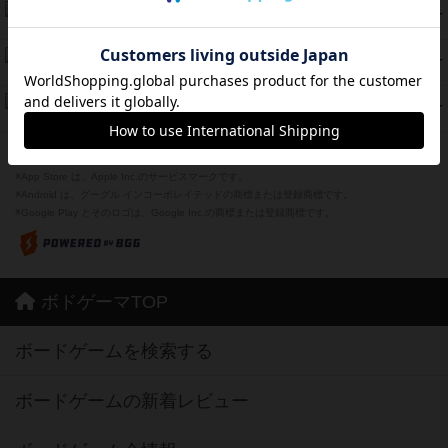
海兵隊
45
PT
紹介文あり
1件の投稿
Bitter End ブタペスト救出作戦
45
PT
紹介文なし
1件の投稿
ドコジャン
42
PT
紹介文あり
10件の投稿
※Apple、Apple のロゴ は、米国および他の国々で登録されたApple Inc.の商標です。
※App Store は、Apple Inc.のサービスマークです。
※Android は、グーグル インコーポレイテッドの商標または登録商標です。
※Google Play とそのロゴは、Google Inc.の商標または登録商標です。
ボドゲーマTOP
ボードゲームを検索する
ボードゲームの新着レビュー