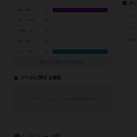
ク
1
戦略・判断力
ゲームデ
0
交渉・立ち回り
アートワ
0
心理戦・ブラフ
関連企業
0
攻防・戦闘
1
アート・外見
似たプレイ感のゲームを探す→
データに関する報告
ログインするとフォームが表示されます
レビュー 0件