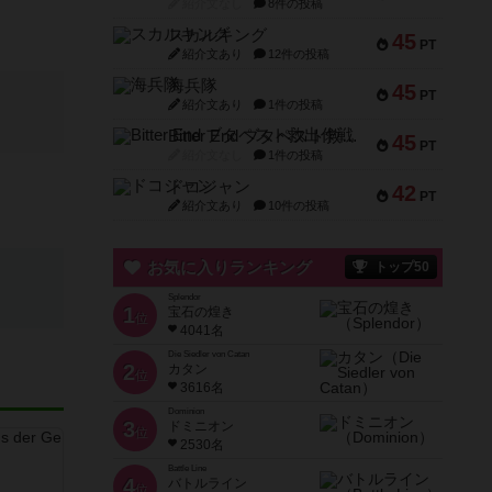
紹介文なし
8件の投稿
スカルキング
45
PT
紹介文あり
12件の投稿
海兵隊
45
PT
紹介文あり
1件の投稿
Bitter End ブタペスト救出作戦
45
PT
紹介文なし
1件の投稿
ドコジャン
42
PT
紹介文あり
10件の投稿
お気に入りランキング
トップ50
Splendor
1
宝石の煌き
位
4041名
Die Siedler von Catan
2
カタン
位
3616名
Dominion
3
ドミニオン
位
2530名
Battle Line
4
バトルライン
位