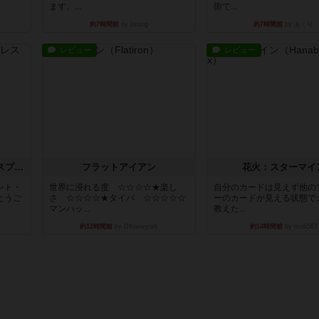
ます。...
街で...
約7時間前
by jurong
約7時間前
by あくり
レビュー
レビュー
トランスオリエント・エクスプレス
フラットアイアン
花火：スターマイ
ント・
世界に浸れる度 ☆☆☆☆★楽し
自分のカードは見えず他の
とうご
さ ☆☆☆☆★タイパ ☆☆☆☆☆
ーのカードが見える状態で
マンハッ...
教えた...
約12時間前
by DKnewyork
約14時間前
by mob567