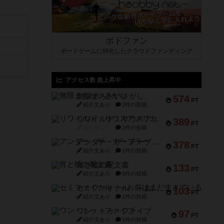
ボドファン
ボードゲームに特化したクラウドファンディング
アクセス数 急上昇中
無限まちがいさがし
574
PT
紹介文あり
2件の投稿
リワイルド：サウスアメリカ
389
PT
紹介文なし
2件の投稿
アンダー・ザ・テーブラー
378
PT
紹介文あり
1件の投稿
宵と暁の呪文書
133
PT
紹介文あり
8件の投稿
セミファイナル ～お前はまだ生きている～
103
PT
紹介文あり
1件の投稿
ワン・トゥ・ファイブ
97
PT
紹介文あり
1件の投稿