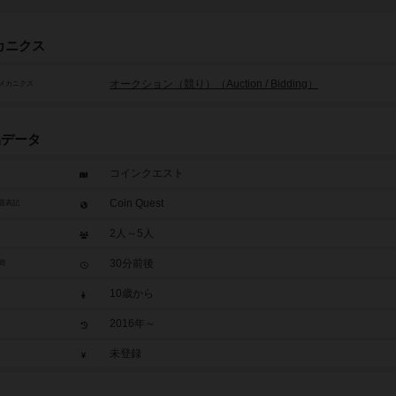
カニクス
オークション（競り）（Auction / Bidding）
メカニクス
品データ
コインクエスト
Coin Quest
題表記
2人～5人
30分前後
間
10歳から
2016年～
未登録