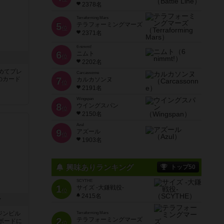
2378名
Terraforming Mars
5
テラフォーミングマーズ
位
2371名
6 nimmt!
6
ニムト
位
き
2202名
めてプレ
Carcassonne
のカード
7
カルカソンヌ
位
2191名
Wingspan
8
ウイングスパン
位
2150名
Azul
9
アズール
位
1903名
興味ありランキング
トップ50
SCYTHE
1
サイズ -大鎌戦役-
位
2415名
ン
ジンビル
Terraforming Mars
2
テラフォーミングマーズ
ボードに
位