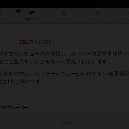
1
ュー
店舗/
カフェ
リプレイ
日記
戦略
・コツ
ルール
ご協力ください
説明文やレビュー等の情報は、ボドゲーマ運営事務局・
様にご協力をいただきながら登録されています。
御存知の方は、ヘッダーメニューからログイン/会員登
ただければ幸いです。
ーマ/フレーバー
未登録