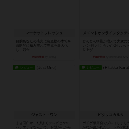
マーケットフレッシュ
メメントオンラインタクテ
目的あなたの店先に農産物の木箱を
どんどん物量が増えて大変に
戦略的に積み重ねて在庫を最大化
いく押し付け合いが楽しいゲ
し、競合...
り上が...
約4時間前
by jurong
約4時間前
by nekomanma222
レビュー
レビュー
ジャスト・ワン
ピタッコカルタ
まぁ面白かった‼️よくテレビとかの
ボドゲ相席会でプレイしまし
バラエティなんかで、お題がわから
がなが書かれたカードを2枚