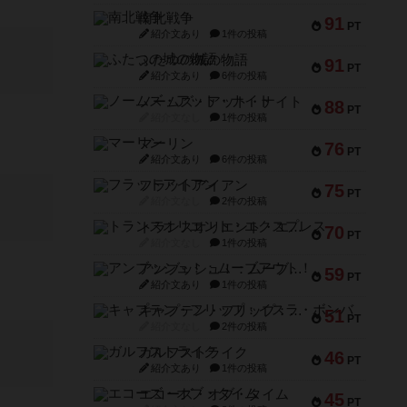
南北戦争
91
PT
紹介文あり
1件の投稿
ふたつの城の物語
91
PT
紹介文あり
6件の投稿
ノームズ・アット・ナイト
88
PT
紹介文なし
1件の投稿
マーリン
76
PT
紹介文あり
6件の投稿
フラットアイアン
75
PT
紹介文なし
2件の投稿
トランスオリエント・エクスプレス
70
PT
紹介文なし
1件の投稿
アンブッシュ！：ムーブアウト！
59
PT
紹介文あり
1件の投稿
キャプテン・フリップ：イスラ・ボンバ
51
PT
紹介文なし
2件の投稿
ガルフストライク
46
PT
紹介文あり
1件の投稿
エコーズ・オブ・タイム
45
PT