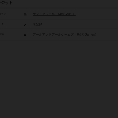
レジット
ケン・グルール（Ken Gruhl）
ザイン
未登録
ーク
アールアンドアールゲームズ（R&R Games）
/団体