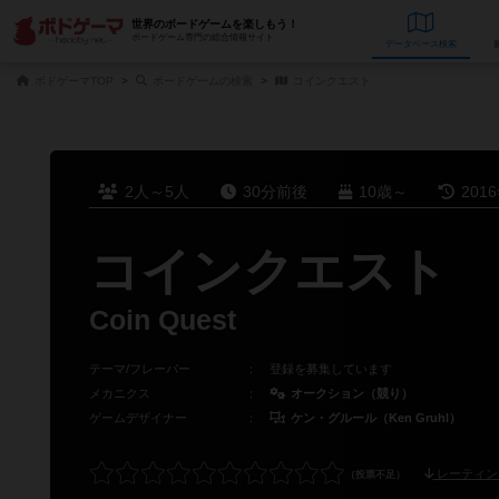
世界のボードゲームを楽しもう！
ボードゲーム専門の総合情報サイト
データベース
検
ボドゲーマTOP
ボードゲームの検索
コインクエスト
2人～5人
30分前後
10歳～
201
コインクエスト
Coin Quest
テーマ/フレーバー
：
登録を募集しています
メカニクス
：
オークション（競り）
ゲームデザイナー
：
ケン・グルール（Ken Gruhl）
レーティン