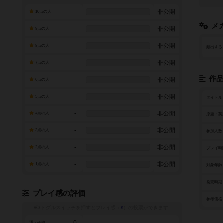
-
非公開
10点の人
メ
-
非公開
9点の人
-
非公開
8点の人
頻出する
-
非公開
7点の人
作
-
非公開
6点の人
-
非公開
5点の人
タイトル
-
非公開
4点の人
原題・英
-
非公開
3点の人
参加人数
-
非公開
2点の人
プレイ時
-
非公開
1点の人
対象年齢
発売時期
プレイ感の評価
参考価格
トグルスイッチを押すとプレイ感（
※
）の投票ができます
0
運・確率