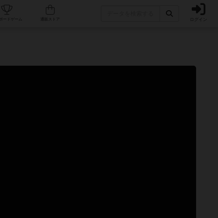
ログイン
カフェ/店舗
人気ボードゲーム
通販ストア