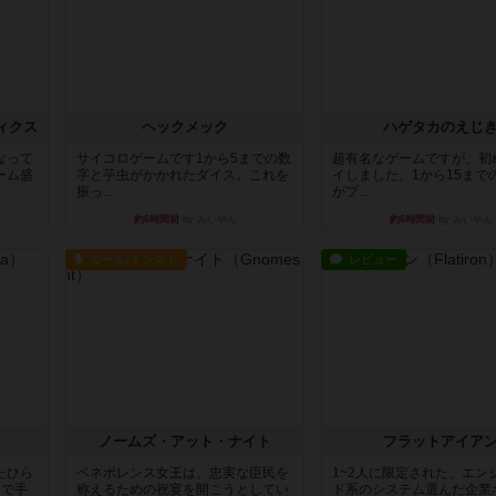
ィクス
ヘックメック
ハゲタカのえじ
なって
サイコロゲームです1から5までの数
超有名なゲームですが、初
ーム盛
字と芋虫がかかれたダイス。これを
イしました。1から15まで
振っ...
がプ...
約6時間前
by みいやん
約6時間前
by みいやん
ルール/インスト
レビュー
ノームズ・アット・ナイト
フラットアイア
たひら
ベネボレンス女王は、忠実な臣民を
1~2人に限定された、エン
まで手
称えるための祝宴を開こうとしてい
ド系のシステム選んだ企業