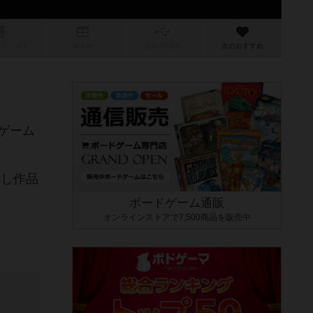
/インスト
掲示板
拡張/関連
作
次のおすすめ
ゲーム
録し作品
ボードゲーム通販
オンラインストアで7,500商品を販売中