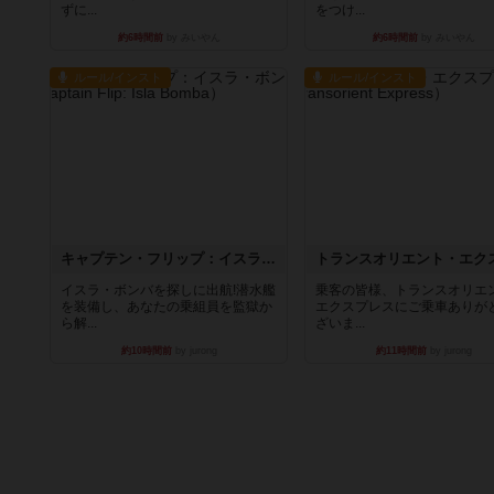
ずに...
をつけ...
約6時間前
by みいやん
約6時間前
by みいやん
ルール/インスト
ルール/インスト
キャプテン・フリップ：イスラ・ボンバ
イスラ・ボンバを探しに出航!潜水艦
乗客の皆様、トランスオリエ
を装備し、あなたの乗組員を監獄か
エクスプレスにご乗車ありが
ら解...
ざいま...
約10時間前
by jurong
約11時間前
by jurong