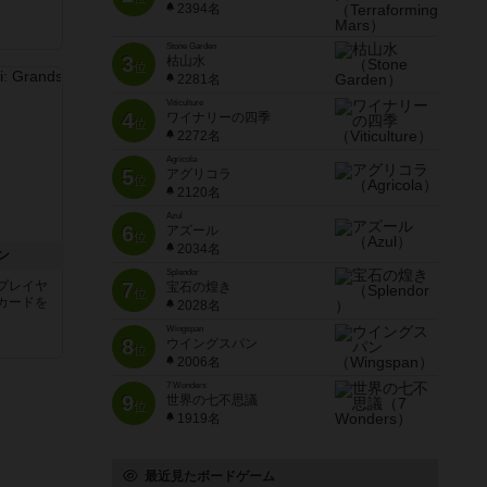
2394名
Stone Garden
3
枯山水
位
2281名
Viticulture
4
ワイナリーの四季
位
2272名
Agricola
5
アグリコラ
位
2120名
Azul
6
アズール
位
2034名
ン
Splendor
プレイヤ
7
宝石の煌き
位
カードを
2028名
Wingspan
8
ウイングスパン
位
2006名
7 Wonders
9
世界の七不思議
位
1919名
最近見たボードゲーム