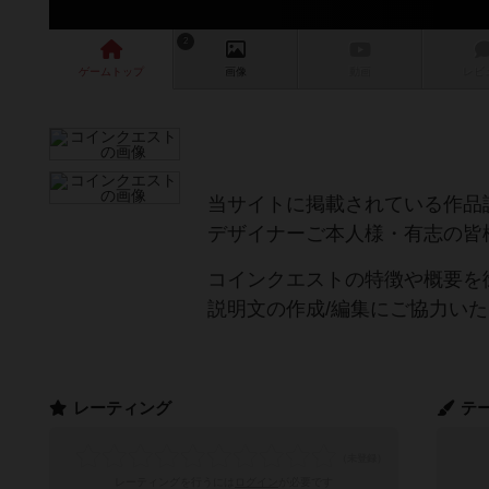
2
ゲーム
トップ
画像
動画
レビ
当サイトに掲載されている作品
デザイナーご本人様・有志の皆
コインクエストの特徴や概要を
説明文の作成/編集にご協力い
レーティング
テ
レーティングを行うには
ログイン
が必要です