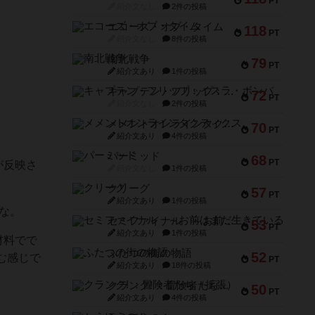
PT
紹介文なし
2件の投稿
エコーズ・オブ・タイム
118
PT
紹介文なし
8件の投稿
南北戦争
79
PT
紹介文あり
1件の投稿
キャプテン・フリップ：イスラ・ボンバ
72
PT
紹介文なし
2件の投稿
メメントオンラインタクティクス
70
PT
紹介文あり
4件の投稿
パーミッド
68
PT
が反映さ
紹介文なし
1件の投稿
クリーグ
57
PT
紹介文あり
1件の投稿
な。
セミファイナル ～お前はまだ生きている～
53
PT
紹介文あり
1件の投稿
材料でで
ふたつの街の物語
52
む感じで
PT
紹介文あり
18件の投稿
クランク! ：冒険者たち（拡張）
50
PT
紹介文あり
4件の投稿