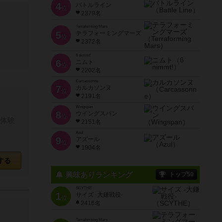
4
バトルライン
位
2379名
Terraforming Mars
5
テラフォーミングマーズ
位
2372名
6 nimmt!
6
ニムト
位
2202名
Carcassonne
7
カルカソンヌ
位
2191名
Wingspan
8
ウイングスパン
位
体験
2151名
Azul
9
アズール
位
1904名
する
興味ありランキング
トップ50
SCYTHE
1
サイズ -大鎌戦役-
位
2416名
Terraforming Mars