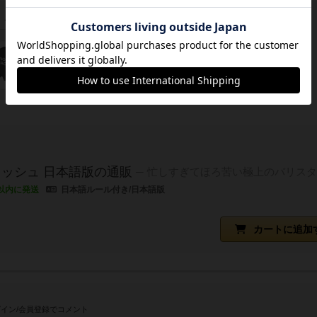
この投稿に
5
名が
ナイス！
しました
ッシュ 日本語版の通販
忙しすぎてほろ苦い極上のバリスタ
以内に発送
日本語ルール付き/日本語版
カートに追加
イン/会員登録でコメント