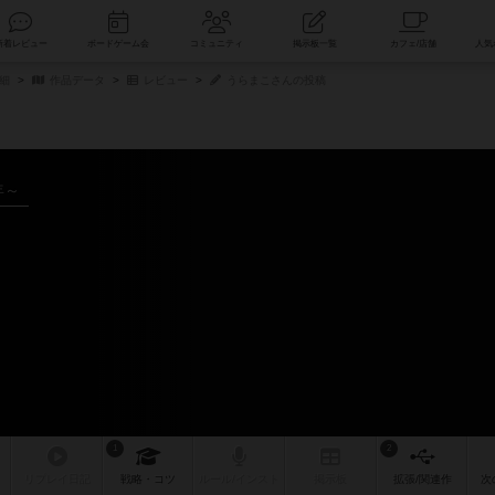
索
新着レビュー
ボードゲーム会
コミュニティ
掲示板一覧
細
作品データ
レビュー
うらまこさんの投稿
年～
1
2
リプレイ
日記
戦略
・コツ
ルール
/インスト
掲示板
拡張/関連
作
次