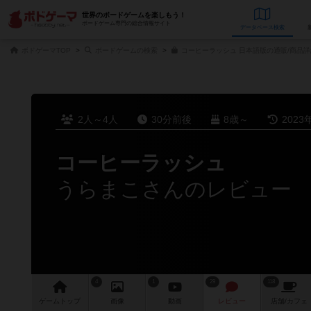
世界のボードゲームを楽しもう！
ボードゲーム専門の総合情報サイト
データベース
検
ボドゲーマTOP
ボードゲームの検索
コーヒーラッシュ 日本語版の通販/商品詳
2人～4人
30分前後
8歳～
2023
コーヒーラッシュ
うらまこさんのレビュー
4
1
29
118
ゲーム
トップ
画像
動画
レビュー
店舗/
カフェ