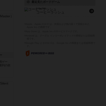
最近見たボードゲーム
Coffee Rush
コーヒーラッシュ
※Apple、Apple のロゴ は、米国および他の国々で登録された
Apple Inc.の商標です。
※App Store は、Apple Inc.のサービスマークです。
※Android は、グーグル インコーポレイテッドの商標または登録商
標です。
※Google Play とそのロゴは、Google Inc.の商標または登録商標で
す。
ー
用ゲー
横列の担