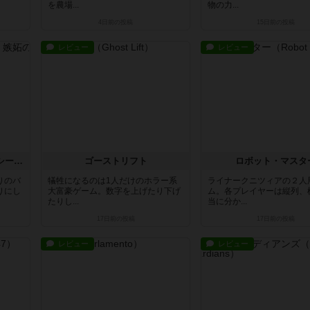
を農場...
物の力...
4日前
の投稿
15日前
の投稿
レビュー
レビュー
ザ・セント・オブ・ジェラシー 嫉妬の香り
ゴーストリフト
ロボット・マスタ
りのバ
犠牲になるのは1人だけのホラー系
ライナークニツィアの２人
りにし
大富豪ゲーム。数字を上げたり下げ
ム。各プレイヤーは縦列、
たりし...
当に分か...
17日前
の投稿
17日前
の投稿
レビュー
レビュー