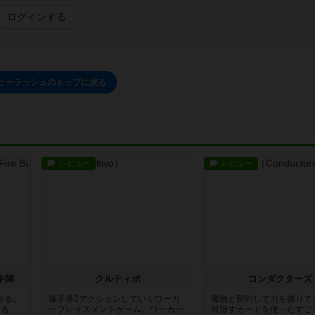
ログインする
ヒーラッシュのトップに戻る
レビュー
レビュー
牛陣
クルティボ
コンダクターズ
せる。
毎手番2アクションしていくワーカ
魔物と契約して力を借りて
きる
ープレイスメントゲーム。ワーカー
目指すカードを使ったすご