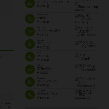
2
テラフォーミングマーズ
位
2396名
Stone Garden
3
枯山水
位
2281名
Viticulture
4
ワイナリーの四季
位
2273名
Agricola
5
アグリコラ
位
2120名
Azul
6
アズール
位
2034名
Splendor
7
宝石の煌き
位
2031名
Wingspan
8
ウイングスパン
位
2007名
7 Wonders
9
世界の七不思議
位
1921名
ゴールを
ろく。魔