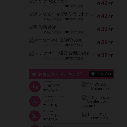
とうほうの！
42
PT
紹介文なし
1件の投稿
スターマイン・ラミー ポケット
42
PT
紹介文あり
2件の投稿
海兵隊
39
PT
紹介文あり
1件の投稿
スーパーストア3000
39
PT
紹介文なし
1件の投稿
フリップ７：復讐心とともに
37
PT
紹介文なし
2件の投稿
お気に入りランキング
トップ50
Splendor
1
宝石の煌き
位
4042名
Die Siedler von Catan
2
カタン
位
3618名
Dominion
3
ドミニオン
位
2530名
Battle Line