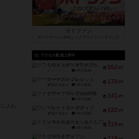
ボドファン
ボードゲームに特化したクラウドファンディング
アクセス数 急上昇中
リワイルド：サウスアメリカ
552
PT
紹介文なし
2件の投稿
マーケットフレッシュ
170
PT
紹介文あり
1件の投稿
ファイアー・ブルズ / 火牛陣
141
PT
紹介文なし
1件の投稿
プに入れ
ワン・トゥ・ファイブ
122
PT
紹介文あり
1件の投稿
トランスオリエント・エクスプレス
119
PT
紹介文なし
1件の投稿
フラットアイアン
118