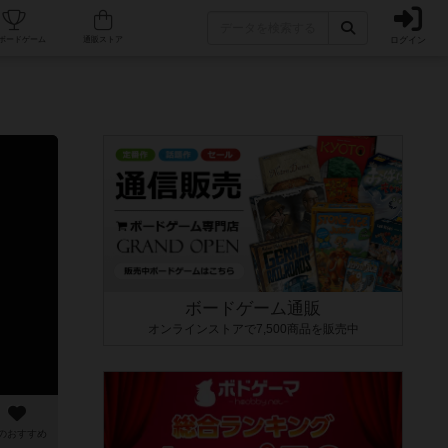
ログイン
カフェ/店舗
人気ボードゲーム
通販ストア
ボードゲーム通販
オンラインストアで7,500商品を販売中
のおすすめ