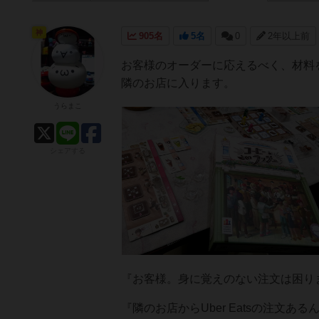
神
905名
5名
0
2年以上前
お客様のオーダーに応えるべく、材料
隣のお店に入ります。
うらまこ
シェアする
『お客様。身に覚えのない注文は困り
『隣のお店からUber Eatsの注文あ