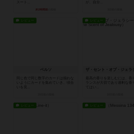
スート...
が、自分...
約3時間前
の投稿
3日前
の投稿
レビュー
レビュー
ベルソ
同じ色で同じ数字のカードは揃わな
最高の香りを楽しむには、香
いようにカードを集めていき、頃合
ランスが大切であり過剰な香
いを見...
てはい...
16日前
の投稿
16日前
の投稿
レビュー
レビュー