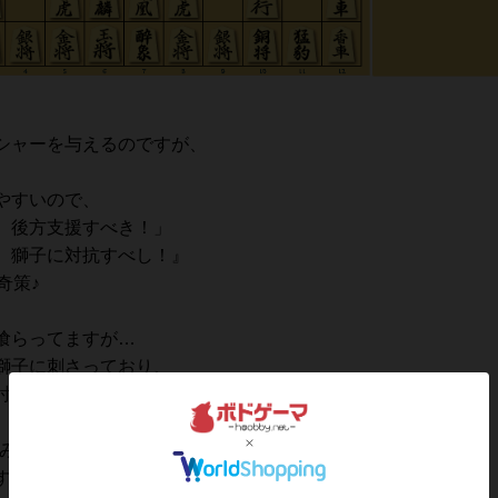
シャーを与えるのですが、
やすいので、
、後方支援すべき！」
、獅子に対抗すべし！』
奇策♪
喰らってますが…
獅子に刺さっており、
討ちとなります♪
みたいな駒)を撃破！
(＾ω＾)