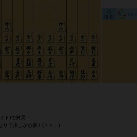
イト)で対局！
り早指しが必要！(＾＾；)