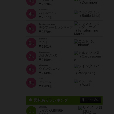
3
位
2528名
Battle Line
4
バトルライン
位
2377名
Terraforming Mars
5
テラフォーミングマーズ
位
2370名
6 nimmt!
6
ニムト
位
2201名
Carcassonne
7
カルカソンヌ
位
2190名
Wingspan
8
ウイングスパン
位
2149名
Azul
9
アズール
位
1903名
興味ありランキング
トップ50
SCYTHE
1
サイズ -大鎌戦役-
位