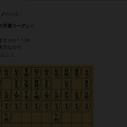
約1年前
の予選リーグ
より
す♪ｍ(＾＾)ｍ
実力なので
ちら！！