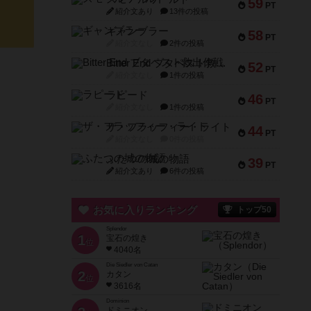
59
PT
紹介文あり
13件の投稿
ギャンブラー
58
PT
紹介文なし
2件の投稿
Bitter End ブタペスト救出作戦
52
PT
紹介文なし
1件の投稿
ラピード
46
PT
紹介文なし
1件の投稿
ザ・フラッフィー・ライト
44
PT
紹介文なし
0件の投稿
ふたつの城の物語
39
PT
紹介文あり
6件の投稿
お気に入りランキング
トップ50
Splendor
1
宝石の煌き
位
4040名
Die Siedler von Catan
2
カタン
位
3616名
Dominion
ドミニオン