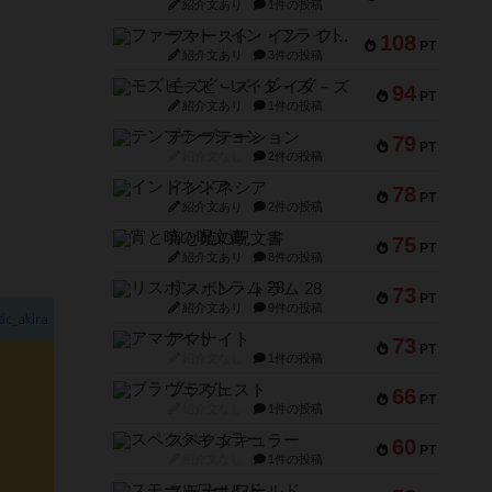
紹介文あり
1件の投稿
ファースト・イン・フライト
108
PT
紹介文あり
3件の投稿
モズビ－ズ・レイダ－ズ
94
PT
紹介文あり
1件の投稿
テンプテーション
79
PT
紹介文なし
2件の投稿
インドネシア
78
PT
紹介文あり
2件の投稿
宵と暁の呪文書
75
PT
紹介文あり
8件の投稿
リスボン・トラム 28
73
PT
紹介文あり
9件の投稿
アマナイト
73
PT
紹介文なし
1件の投稿
ブラヴェスト
66
PT
紹介文なし
1件の投稿
スペクタキュラー
60
PT
紹介文なし
1件の投稿
スモールワールド