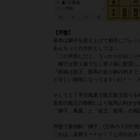
【序盤】
基本は獅子を繰り上げて相手にプレッ
あんちっくの方針としては…
「この早指しだと、うっかりが起こり
獅子は第１線でなく第２線に配置し
『前線は龍王、龍馬の走り駒の利きで
と珍しい陣形になってます♪ｄ(＾＾；)
そして１７手目鳳凰で龍王龍王取りを
直前の龍王の移動により龍馬の利きが
「獅子、鳳凰」と「龍王、龍馬」の相
序盤で最強駒「獅子」(王将の２回行動
これは…楽勝モードか！？と浮かれます♪