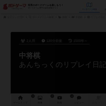
世界のボードゲームを楽しもう！
ボードゲーム専門の総合情報サイト
データベース
検
ボドゲーマTOP
ボードゲームの検索
将棋
中将棋
リプレイ日記
2人用
120分前後
1500年～
中将棋
あんちっくのリプレイ日記（
1
7
1
ゲーム
トップ
画像
動画
レビュー
店舗/
カフェ