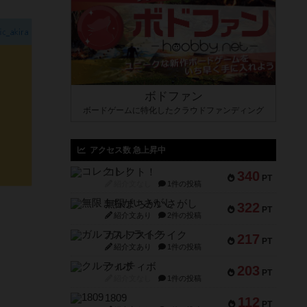
ボドファン
ボードゲームに特化したクラウドファンディング
アクセス数 急上昇中
コレクト！
340
PT
紹介文なし
1件の投稿
無限まちがいさがし
322
PT
紹介文あり
2件の投稿
ガルフストライク
217
PT
紹介文あり
1件の投稿
クルティボ
203
PT
紹介文なし
1件の投稿
1809
112
PT