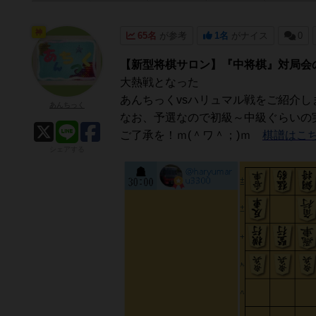
神
65名
が参考
1名
がナイス
0
【新型将棋サロン】『中将棋』対局会
大熱戦となった
あんちっくvsハリュマル戦をご紹介しま
あんちっく
なお、予選なので初級～中級ぐらいの
ご了承を！ｍ(＾ワ＾；)ｍ
棋譜はこ
シェアする