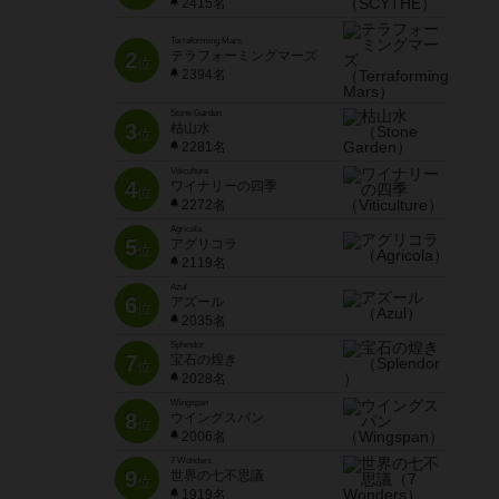
2415名
Terraforming Mars
2
テラフォーミングマーズ
位
2394名
Stone Garden
3
枯山水
位
2281名
Viticulture
4
ワイナリーの四季
位
2272名
Agricola
5
アグリコラ
位
2119名
Azul
6
アズール
位
2035名
Splendor
7
宝石の煌き
位
2028名
Wingspan
8
ウイングスパン
位
2006名
7 Wonders
9
世界の七不思議
位
1919名