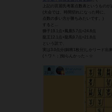
上記の宮居氏考案点数表というものが
(大会では、時間切れになった時に、
点数の多い方が勝ちみたいです。)
すると…
獅子19.1点+鳳凰5.7点=24.8点
龍王12.1点+龍馬9.7点=21.8点
という訳で、
実は3.0点分(銅将1枚分)しかリード
(＾ワ＾；)知らんかった～☆