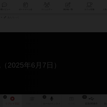
索
新着レビュー
ボードゲーム会
コミュニティ
掲示板一覧
あんちっく
2025年6月7日）
2
1
31
リプレイ
日記
戦略
・コツ
ルール
/インスト
掲示板
拡張/関連
作
次