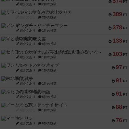
574
PT
紹介文あり
2件の投稿
リワイルド：サウスアメリカ
389
PT
紹介文なし
2件の投稿
アンダー・ザ・テーブラー
378
PT
紹介文あり
1件の投稿
宵と暁の呪文書
133
PT
紹介文あり
8件の投稿
セミファイナル ～お前はまだ生きている～
103
PT
紹介文あり
1件の投稿
ワン・トゥ・ファイブ
97
PT
紹介文あり
1件の投稿
南北戦争
91
PT
紹介文あり
1件の投稿
ふたつの城の物語
91
PT
紹介文あり
6件の投稿
ノームズ・アット・ナイト
88
PT
紹介文なし
1件の投稿
マーリン
76
PT
紹介文あり
6件の投稿