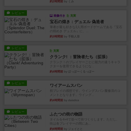
約2時間前
by くみ
レビュー
画像付き
充実
宝石の煌き：デュエル 偽造者
筆者が最も好きな2人用ボードゲームである『宝石
の煌めき デュエル』に、...
約3時間前
by 手動人形
レビュー
充実
クランク! ：冒険者たち（拡張）
クランク！のプレイヤーごとに能力の違うキャラ
クターを使用できるようにな...
約4時間前
by ぽっぽーくるっぽー
レビュー
ワイアームスパン
初プレイの感想です。ウイングスパン履修済のコ
メントとなります。ウイング...
約4時間前
by daisdice
レビュー
ふたつの街の物語
タイルを4×4で並べて街づくりします。ただし、
街は各プレイヤーの間にあ...
約8時間前
by ジェイとと