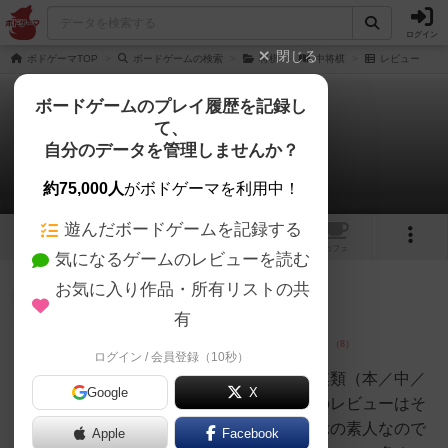
ログイン
閉じる
ボドゲーマTOP
ボードゲームの検索
将棋
中将棋
レビュー
ボードゲームのプレイ履歴を記録し
て、
中将棋
自分のデータを管理しませんか？
1件のレビュー
約75,000人
がボドゲーマを利用中！
遊んだボードゲームを記録する
1
7
1
トップ
画像
動画
レビュー
カフェ
気になるゲームのレビューを読む
お気に入り作品・所有リストの共
大臣
106名
3名
0
有
ログイン / 会員登録（10秒）
じゅらく／く
ちべに
私は親戚一同が集まった時に将棋類（本／中／
Google
X
大／禽／京都）を指します以下のレビューはそ
の時に思った事です（本当にずぶの素人なので
Apple
Facebook