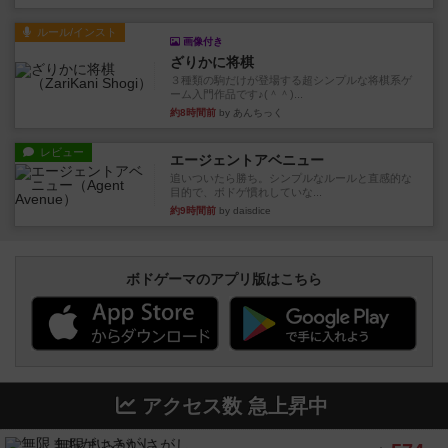
ルール/インスト
画像付き
ざりかに将棋
３種類の駒だけが登場する超シンプルな将棋系ゲ
ーム入門作品です♪(＾＾)...
約8時間前
by あんちっく
レビュー
エージェントアベニュー
追いついたら勝ち。シンプルなルールと直感的な
目的で、ボドゲ慣れしていな...
約9時間前
by daisdice
ボドゲーマのアプリ版はこちら
アクセス数 急上昇中
無限まちがいさがし