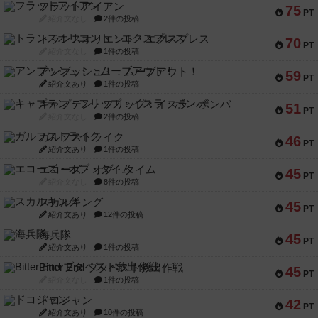
フラットアイアン
75
PT
紹介文なし
2件の投稿
トランスオリエント・エクスプレス
70
PT
紹介文なし
1件の投稿
アンブッシュ！：ムーブアウト！
59
PT
紹介文あり
1件の投稿
キャプテン・フリップ：イスラ・ボンバ
51
PT
紹介文なし
2件の投稿
ガルフストライク
46
PT
紹介文あり
1件の投稿
エコーズ・オブ・タイム
45
PT
紹介文なし
8件の投稿
スカルキング
45
PT
紹介文あり
12件の投稿
海兵隊
45
PT
紹介文あり
1件の投稿
Bitter End ブタペスト救出作戦
45
PT
紹介文なし
1件の投稿
ドコジャン
42
PT
紹介文あり
10件の投稿