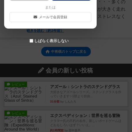
ご容赦ください）・・・・・・・・・・多くの
または
方が想像する将棋よりはるかに盤が大きく走れ
る駒も多いのでスピード感がありストレスなく
メールで会員登録
指せます（序盤は）少し...
続きを読む（約3年前）
しばらく表示しない
中将棋のトップに戻る
会員の新しい投稿
レビュー
アズール：シントラのステンドグラス
大好きなアズールシリーズ。ステンドグラスを作
っていきます✨1部より自由...
31分前
by しんたろ
レビュー
エクスペディション：世界を巡る冒険
クラマー氏の不朽の名作。新しいボードゲームほ
どおもしろいはず？いいえ。...
約1時間前
by 田中昌平