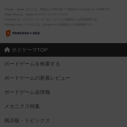
※Apple、Apple のロゴ は、米国および他の国々で登録されたApple Inc.の商標です。
※App Store は、Apple Inc.のサービスマークです。
※Android は、グーグル インコーポレイテッドの商標または登録商標です。
※Google Play とそのロゴは、Google Inc.の商標または登録商標です。
ボドゲーマTOP
ボードゲームを検索する
ボードゲームの新着レビュー
ボードゲーム会情報
メカニクス特集
掲示板・トピックス