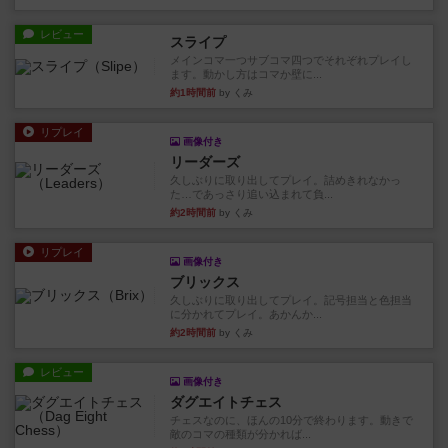
レビュー
スライプ
メインコマ一つサブコマ四つでそれぞれプレイし
ます。動かし方はコマか壁に...
約1時間前
by くみ
リプレイ
画像付き
リーダーズ
久しぶりに取り出してプレイ。詰めきれなかっ
た…であっさり追い込まれて負...
約2時間前
by くみ
リプレイ
画像付き
ブリックス
久しぶりに取り出してプレイ。記号担当と色担当
に分かれてプレイ。あかんか...
約2時間前
by くみ
レビュー
画像付き
ダグエイトチェス
チェスなのに、ほんの10分で終わります。動きで
敵のコマの種類が分かれば...