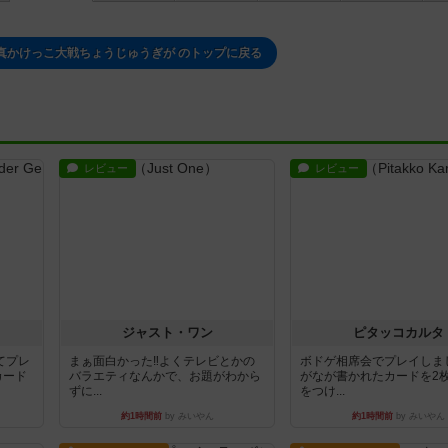
1 真かけっこ大戦ちょうじゅうぎが のトップに戻る
レビュー
レビュー
ジャスト・ワン
ピタッコカルタ
てプレ
まぁ面白かった‼️よくテレビとかの
ボドゲ相席会でプレイしま
カード
バラエティなんかで、お題がわから
がなが書かれたカードを2
ずに...
をつけ...
約1時間前
by みいやん
約1時間前
by みいやん