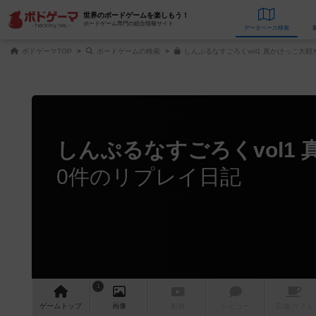
世界のボードゲームを楽しもう！
ボードゲーム専門の総合情報サイト
データベース
検
ボドゲーマTOP
ボードゲームの検索
しんぷるなすごろくvol1 真かけっこ大
しんぷるなすごろくvol1
0件のリプレイ日記
1
ゲーム
トップ
画像
動画
レビュー
店舗/
カフェ