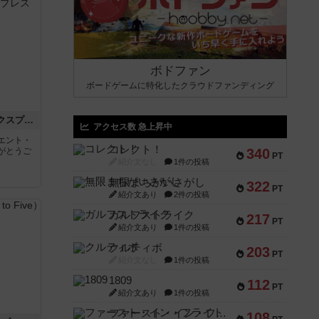
ボドファン
ボードゲームに特化したクラウドファンディング
トランスオリエント・エクスプレス
アクセス数 急上昇中
エント・
コレクト！
がとうご
340
PT
紹介文なし
1件の投稿
無限まちがいさがし
322
PT
紹介文あり
2件の投稿
ガルフストライク
217
PT
紹介文あり
1件の投稿
クルティボ
203
PT
紹介文なし
1件の投稿
1809
112
PT
紹介文あり
1件の投稿
ファースト・イン・フライト
108