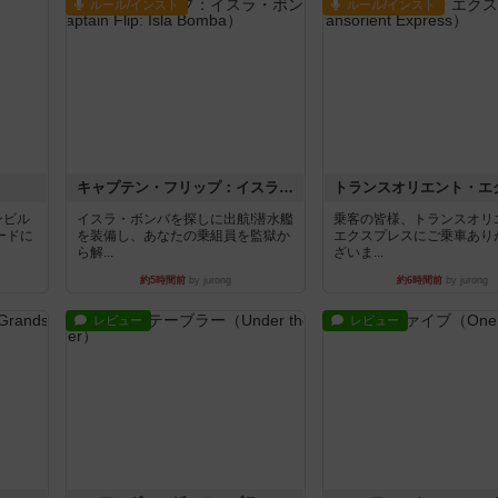
ルール/インスト
ルール/インスト
キャプテン・フリップ：イスラ・ボンバ
ンビル
イスラ・ボンバを探しに出航!潜水艦
乗客の皆様、トランスオリ
ードに
を装備し、あなたの乗組員を監獄か
エクスプレスにご乗車あり
ら解...
ざいま...
約5時間前
by jurong
約6時間前
by jurong
レビュー
レビュー