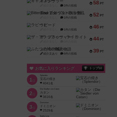
ギャンブラー
58
PT
紹介文なし
2件の投稿
Bitter End ブタペスト救出作戦
52
PT
紹介文なし
1件の投稿
ラピード
46
PT
紹介文なし
1件の投稿
ザ・フラッフィー・ライト
44
PT
紹介文なし
0件の投稿
ふたつの城の物語
39
PT
紹介文あり
6件の投稿
お気に入りランキング
トップ50
Splendor
1
宝石の煌き
位
4041名
Die Siedler von Catan
2
カタン
位
3616名
Dominion
3
ドミニオン
位
2529名
Battle Line