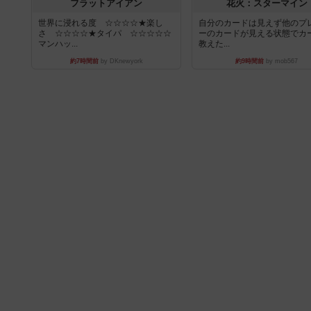
フラットアイアン
花火：スターマイン
世界に浸れる度 ☆☆☆☆★楽し
自分のカードは見えず他のプ
さ ☆☆☆☆★タイパ ☆☆☆☆☆
ーのカードが見える状態でカ
マンハッ...
教えた...
約7時間前
by DKnewyork
約9時間前
by mob567