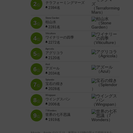
2
テラフォーミングマーズ
位
2394名
Stone Garden
3
枯山水
位
2281名
Viticulture
4
ワイナリーの四季
位
2272名
Agricola
5
アグリコラ
位
2120名
Azul
6
アズール
位
2034名
Splendor
7
宝石の煌き
位
2028名
Wingspan
8
ウイングスパン
位
2006名
7 Wonders
9
世界の七不思議
位
1919名
※Apple、Apple のロゴ は、米国および他の国々で登録された