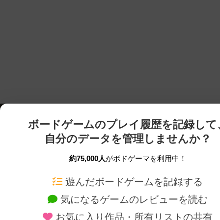
ボードゲームのプレイ履歴を記録して
自分のデータを管理しませんか？
約75,000人
がボドゲーマを利用中！
ボドゲーマTOP
ボードゲーム通販
遊んだボードゲームを記録する
気になるゲームのレビューを読む
ボードゲームを検索する
新作・再入荷情報
お気に入り作品・所有リストの共有
ボードゲームの新着レビュー
定番ボードゲームの通販