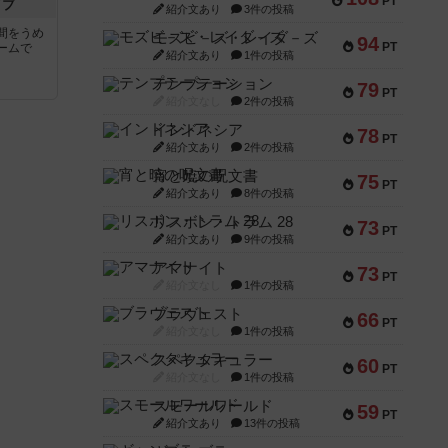
PT
イブ
紹介文あり
3件の投稿
間をうめ
モズビ－ズ・レイダ－ズ
94
PT
ームで
紹介文あり
1件の投稿
テンプテーション
79
PT
紹介文なし
2件の投稿
インドネシア
78
PT
紹介文あり
2件の投稿
宵と暁の呪文書
75
PT
紹介文あり
8件の投稿
リスボン・トラム 28
73
PT
紹介文あり
9件の投稿
アマナイト
73
PT
紹介文なし
1件の投稿
ブラヴェスト
66
PT
紹介文なし
1件の投稿
スペクタキュラー
60
PT
紹介文なし
1件の投稿
スモールワールド
59
PT
紹介文あり
13件の投稿