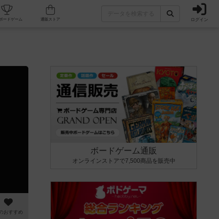
ログイン
カフェ/店舗
人気ボードゲーム
通販ストア
ボードゲーム通販
オンラインストアで7,500商品を販売中
のおすすめ