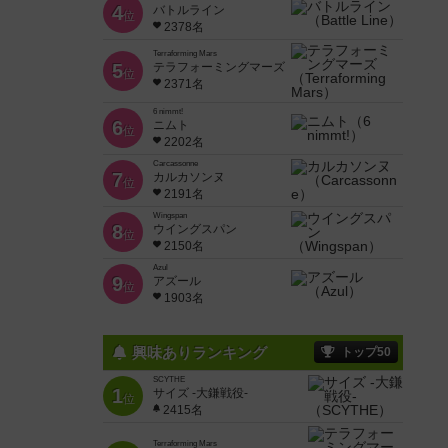
4
バトルライン
位
2378名
Terraforming Mars
5
テラフォーミングマーズ
位
2371名
6 nimmt!
6
ニムト
位
2202名
Carcassonne
7
カルカソンヌ
位
2191名
Wingspan
8
ウイングスパン
位
2150名
Azul
9
アズール
位
1903名
興味ありランキング
トップ50
SCYTHE
1
サイズ -大鎌戦役-
位
2415名
Terraforming Mars