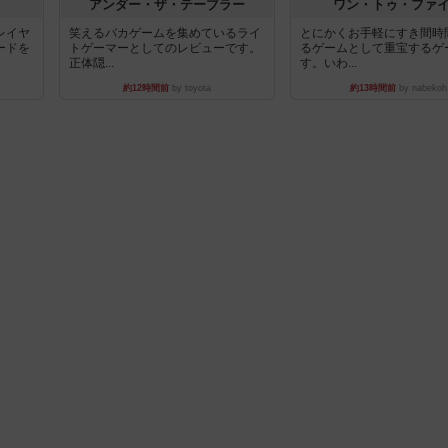
アンダー・ザ・テーブラー
ワン・トゥ・ファ
レイヤ
笑えるバカゲームを集めているライ
とにかくお手軽にすき間時
ードを
トゲーマーとしてのレビューです。
るゲームとして重宝するゲ
正体隠...
す。いわ...
約12時間前
by toyota
約13時間前
by nabekoh