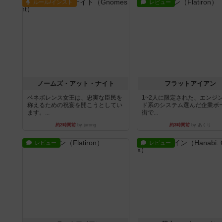
ルール/インスト
レビュー
ノームズ・アット・ナイト
フラットアイアン
ベネボレンス女王は、忠実な臣民を
1~2人に限定された、エンジ
称えるための祝宴を開こうとしてい
ド系のシステム選んだ企業ボ
ます。...
街で...
約2時間前
by jurong
約3時間前
by あくり
レビュー
レビュー