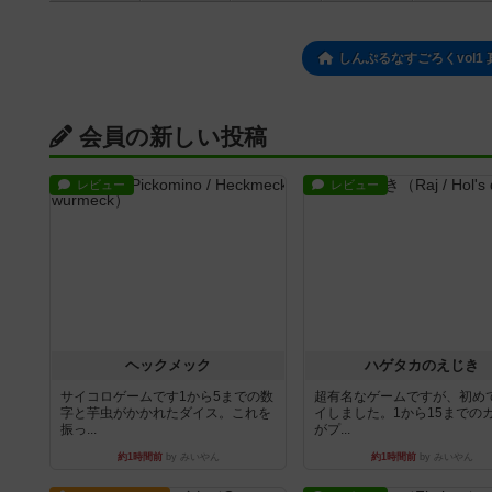
しんぷるなすごろくvol
会員の新しい投稿
レビュー
レビュー
ヘックメック
ハゲタカのえじき
サイコロゲームです1から5までの数
超有名なゲームですが、初め
字と芋虫がかかれたダイス。これを
イしました。1から15までの
振っ...
がプ...
約1時間前
by みいやん
約1時間前
by みいやん