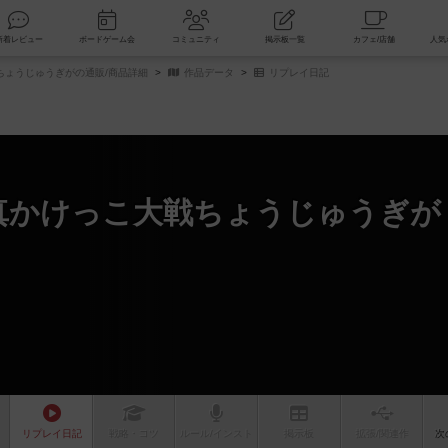
索
新着レビュー
ボードゲーム会
コミュニティ
掲示板一覧
戦ちょうじゅうぎがの通販/商品詳細
作品データ
リプレイ日記
 真かけっこ大戦ちょうじゅうぎが
リプレイ
日記
戦略
・コツ
ルール
/インスト
掲示板
拡張/関連
作
次