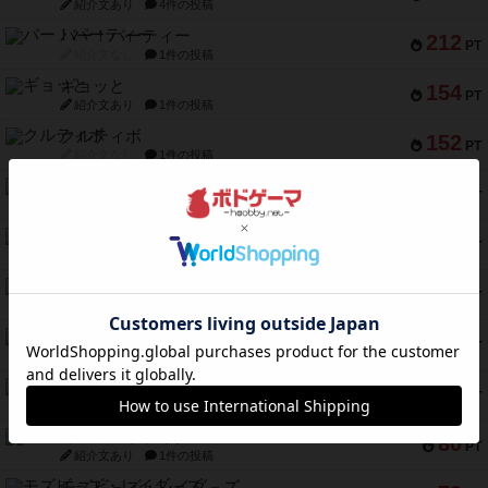
紹介文あり
4件の投稿
バー！パーティー
212
PT
紹介文なし
1件の投稿
ギョッと
154
PT
紹介文あり
1件の投稿
クルティボ
152
PT
紹介文なし
1件の投稿
ブラヴェスト
140
PT
紹介文なし
1件の投稿
ドブル：ポケットモンスター
122
PT
紹介文あり
4件の投稿
ジャンヌ・ダルク-オルレアン ドロー＆ライト
118
PT
紹介文なし
5件の投稿
ファースト・イン・フライト
94
PT
紹介文あり
3件の投稿
ダイススローン
88
PT
紹介文なし
1件の投稿
ガルフストライク
80
PT
紹介文あり
1件の投稿
モズビ－ズ・レイダ－ズ