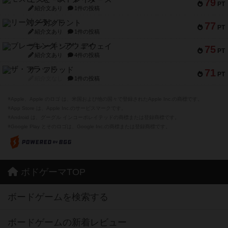
79
PT
紹介文あり
1件の投稿
リー対グラント
77
PT
紹介文あり
1件の投稿
ブレーキング・アウェイ
75
PT
紹介文あり
4件の投稿
ザ・フラッド
71
PT
紹介文なし
1件の投稿
※Apple、Apple のロゴ は、米国および他の国々で登録されたApple Inc.の商標です。
※App Store は、Apple Inc.のサービスマークです。
※Android は、グーグル インコーポレイテッドの商標または登録商標です。
※Google Play とそのロゴは、Google Inc.の商標または登録商標です。
ボドゲーマTOP
ボードゲームを検索する
ボードゲームの新着レビュー