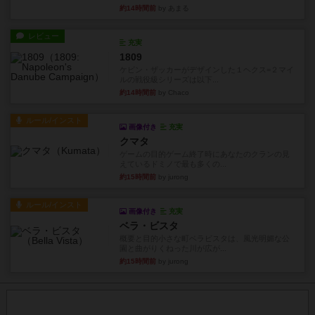
約14時間前
by あまる
レビュー
充実
1809
ケビン・ザッカーがデザインした１ヘクス=２マイ
ルの戦役級シリーズは以下...
約14時間前
by Chaco
ルール/インスト
画像付き
充実
クマタ
ゲームの目的ゲーム終了時にあなたのクランの見
えているドミノで最も多くの...
約15時間前
by jurong
ルール/インスト
画像付き
充実
ベラ・ビスタ
概要と目的小さな町ベラビスタは、風光明媚な公
園と曲がりくねった川が広が...
約15時間前
by jurong