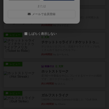
約2時間前
by tamio
または
レビュー
無限まちがいさがし
メールで会員登録
6つの場面カード（表、裏で違う絵）が何枚かあ
り、そのうち3つ選んで、同...
約5時間前
by ジェイとと
しばらく表示しない
レビュー
充実
チケットトゥライド / チケットトゥライドアメリカ
デジタルソロプレイ。元祖チケライ？マップがた
くさん出てるからどれをプレ...
約6時間前
by おーちゃん
レビュー
画像付き
充実
ホットストリーク
星7軽〜中量級を中心にプレイするゲーマーの感想
です。ボードゲーム会にて...
約13時間前
by おとん
レビュー
ガルフストライク
1983年にVictory Gamesが出版した『Gulf Strik...
約13時間前
by Chaco