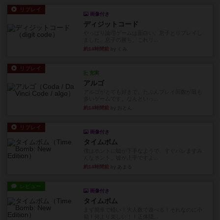
リプレイ
画像付き
ディジットコード
やっぱり論理ゲームは面白い。息子とリプレイし
ました。息子の勝ち。これリ...
約14時間前
by くみ
リプレイ
充実
アルゴ
アルゴがとても好きで、たぶんプレイ回数が最も
多いゲームです。なんといっ...
約14時間前
by おとん
リプレイ
画像付き
タイムボム
僕はホントに嘘が下手なようで、すぐバレますみ
んなホント、嘘が上手ですよ...
約14時間前
by あまる
レビュー
画像付き
タイムボム
まず簡単で軽い！大人数で遊べる！それなのに小
箱！何より楽しい！！正体隠...