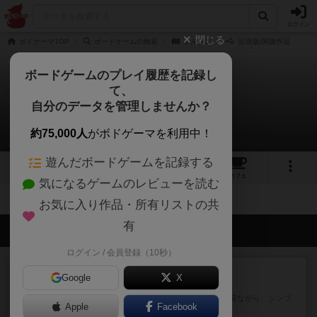
ログイン
閉じる
ボドゲーマTOP
ボードゲームの検索
ケルタエ
拡張版/関連作品
ボードゲームのプレイ履歴を記録し
て、
ケルタエ
自分のデータを管理しませんか？
拡張/関連作品 0件
約75,000人
がボドゲーマを利用中！
遊んだボードゲームを記録する
4
2
3
トップ
画像
動画
レビュー
カフェ
気になるゲームのレビューを読む
お気に入り作品・所有リストの共
有
会員の新しい投稿
ログイン / 会員登録（10秒）
レビュー
充実
Google
X
花火
ずっと前のドイツ年間ゲーム大賞ながら、シンプ
Apple
Facebook
ルで簡単な小ゲームで今でも...