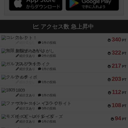
アクセス数 急上昇中
コレクト！
340
PT
紹介文なし
1件の投稿
無限まちがいさがし
322
PT
紹介文あり
2件の投稿
ガルフストライク
217
PT
紹介文あり
1件の投稿
クルティボ
203
PT
紹介文なし
1件の投稿
1809
112
PT
紹介文あり
1件の投稿
ファースト・イン・フライト
108
PT
紹介文あり
3件の投稿
モズビ－ズ・レイダ－ズ
94
PT
紹介文あり
1件の投稿