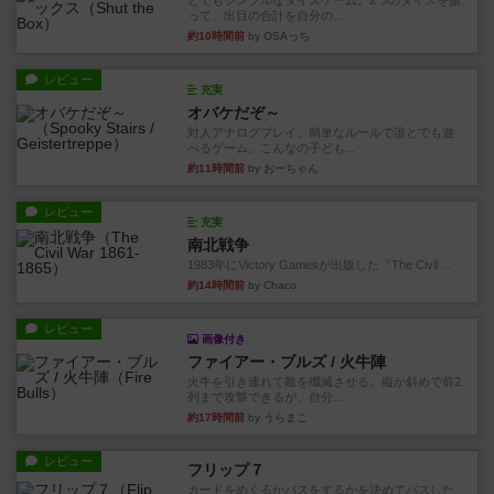
とてもシンプルなダイスゲーム。2つのダイスを振
って、出目の合計を自分の...
約10時間前
by OSAっち
レビュー
充実
オバケだぞ～
対人アナログプレイ。簡単なルールで誰とでも遊
べるゲーム。こんなの子ども...
約11時間前
by おーちゃん
レビュー
充実
南北戦争
1983年にVictory Gamesが出版した『The Civil ...
約14時間前
by Chaco
レビュー
画像付き
ファイアー・ブルズ / 火牛陣
火牛を引き連れて敵を殲滅させる。縦か斜めで前2
列まで攻撃できるが、自分...
約17時間前
by うらまこ
レビュー
フリップ７
カードをめくるかパスをするかを決めてパスした