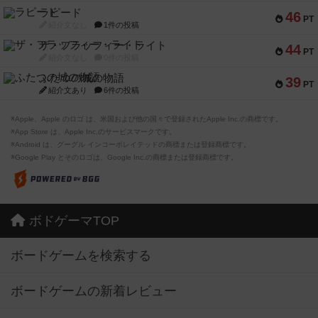
ラピード
46
PT
紹介文なし
1件の投稿
ザ・フラッフィー・ライト
44
PT
紹介文なし
0件の投稿
ふたつの城の物語
39
PT
紹介文あり
6件の投稿
※Apple、Apple のロゴ は、米国および他の国々で登録されたApple Inc.の商標です。
※App Store は、Apple Inc.のサービスマークです。
※Android は、グーグル インコーポレイテッドの商標または登録商標です。
※Google Play とそのロゴは、Google Inc.の商標または登録商標です。
ボドゲーマTOP
ボードゲームを検索する
ボードゲームの新着レビュー