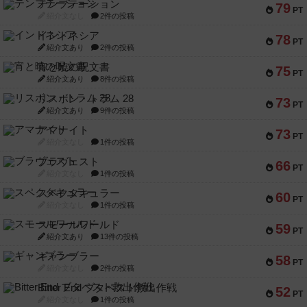
テンプテーション
79
PT
紹介文なし
2件の投稿
インドネシア
78
PT
紹介文あり
2件の投稿
宵と暁の呪文書
75
PT
紹介文あり
8件の投稿
リスボン・トラム 28
73
PT
紹介文あり
9件の投稿
アマナイト
73
PT
紹介文なし
1件の投稿
ブラヴェスト
66
PT
紹介文なし
1件の投稿
スペクタキュラー
60
PT
紹介文なし
1件の投稿
スモールワールド
59
PT
紹介文あり
13件の投稿
ギャンブラー
58
PT
紹介文なし
2件の投稿
Bitter End ブタペスト救出作戦
52
PT
紹介文なし
1件の投稿