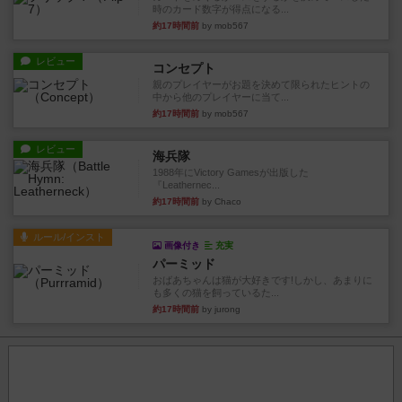
時のカード数字が得点になる...
約17時間前
by mob567
レビュー
コンセプト
親のプレイヤーがお題を決めて限られたヒントの
中から他のプレイヤーに当て...
約17時間前
by mob567
レビュー
海兵隊
1988年にVictory Gamesが出版した
『Leathernec...
約17時間前
by Chaco
ルール/インスト
画像付き
充実
パーミッド
おばあちゃんは猫が大好きです!しかし、あまりに
も多くの猫を飼っているた...
約17時間前
by jurong