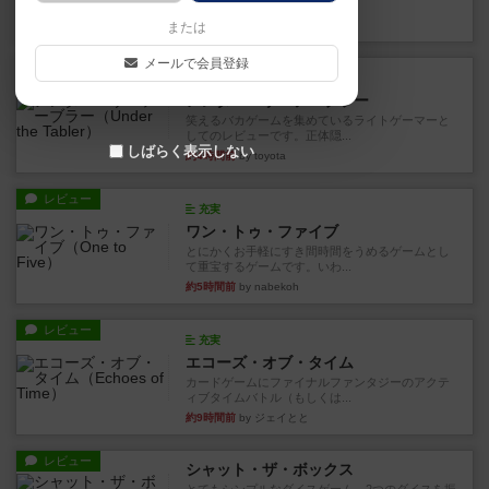
見える状態でカードを教えた...
約2時間前
by mob567
または
メールで会員登録
レビュー
充実
アンダー・ザ・テーブラー
笑えるバカゲームを集めているライトゲーマーと
してのレビューです。正体隠...
しばらく表示しない
約4時間前
by toyota
レビュー
充実
ワン・トゥ・ファイブ
とにかくお手軽にすき間時間をうめるゲームとし
て重宝するゲームです。いわ...
約5時間前
by nabekoh
レビュー
充実
エコーズ・オブ・タイム
カードゲームにファイナルファンタジーのアクテ
ィブタイムバトル（もしくは...
約9時間前
by ジェイとと
レビュー
シャット・ザ・ボックス