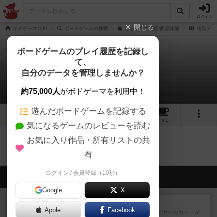
ログイン
閉じる
ボドゲーマTOP
ボードゲームの検索
とるネコの通販/商品詳細
作品デー
ボードゲームのプレイ履歴を記録し
て、
とるネコ
自分のデータを管理しませんか？
0件のリプレイ日記
約75,000人
がボドゲーマを利用中！
遊んだボードゲームを記録する
3
2
3
20
トップ
画像
動画
レビュー
カフェ
気になるゲームのレビューを読む
お気に入り作品・所有リストの共
とるネコのトップに戻る
有
ログイン / 会員登録（10秒）
会員の新しい投稿
Google
X
レビュー
花火：スターマイン
Apple
Facebook
自分のカードは見えず他のプレイヤーのカードが