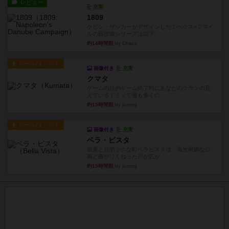
レビュー
充実
1809
ケビン・ザッカーがデザインした１ヘクス=２マイ
ルの戦役級シリーズは以下...
約14時間前
by Chaco
ルール/インスト
画像付き
充実
クマタ
ゲームの目的ゲーム終了時にあなたのクランの見
えているドミノで最も多くの...
約15時間前
by jurong
ルール/インスト
画像付き
充実
ベラ・ビスタ
概要と目的小さな町ベラビスタは、風光明媚な公
園と曲がりくねった川が広が...
約15時間前
by jurong