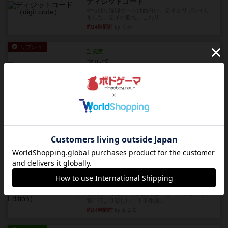
ディジットコード
やっぱり論理ゲームは面白い。息子とリプレイし
ました。息子の勝ち。これリ...
約14時間前
by くみ
リプレイ
充実
アルゴ
アルゴがとても好きで、たぶんプレイ回数が最も
多いゲームです。なんといっ...
約14時間前
by おとん
リプレイ
画像付き
タイムボム
僕はホントに嘘が下手なようで、すぐバレますみ
んなホント、嘘が上手ですよ...
約14時間前
by あまる
レビュー
画像付き
タイムボム
まず簡単で軽い！大人数で遊べる！それなのに小
箱！何より楽しい！！正体隠...
約14時間前
by あまる