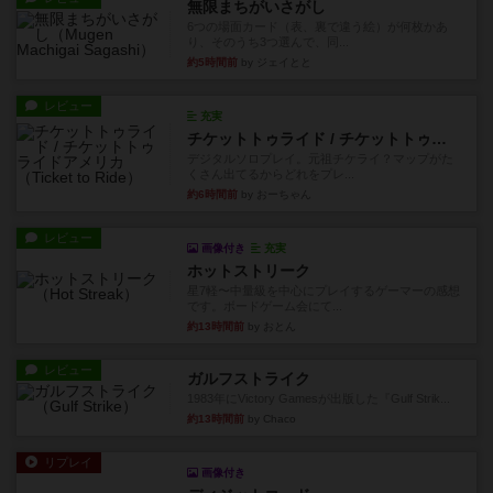
無限まちがいさがし
6つの場面カード（表、裏で違う絵）が何枚かあ
り、そのうち3つ選んで、同...
約5時間前
by ジェイとと
レビュー
充実
チケットトゥライド / チケットトゥライドアメリカ
デジタルソロプレイ。元祖チケライ？マップがた
くさん出てるからどれをプレ...
約6時間前
by おーちゃん
レビュー
画像付き
充実
ホットストリーク
星7軽〜中量級を中心にプレイするゲーマーの感想
です。ボードゲーム会にて...
約13時間前
by おとん
レビュー
ガルフストライク
1983年にVictory Gamesが出版した『Gulf Strik...
約13時間前
by Chaco
リプレイ
画像付き