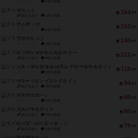
紹介文なし
1件の投稿
ギョッと
154
PT
紹介文あり
1件の投稿
クルティボ
152
PT
紹介文なし
1件の投稿
ブラヴェスト
140
PT
紹介文なし
1件の投稿
ドブル：ポケットモンスター
122
PT
紹介文あり
4件の投稿
ジャンヌ・ダルク-オルレアン ドロー＆ライト
118
PT
紹介文なし
5件の投稿
ファースト・イン・フライト
94
PT
紹介文あり
3件の投稿
ダイススローン
88
PT
紹介文なし
1件の投稿
ガルフストライク
80
PT
紹介文あり
1件の投稿
モズビ－ズ・レイダ－ズ
79
PT
紹介文あり
1件の投稿
リー対グラント