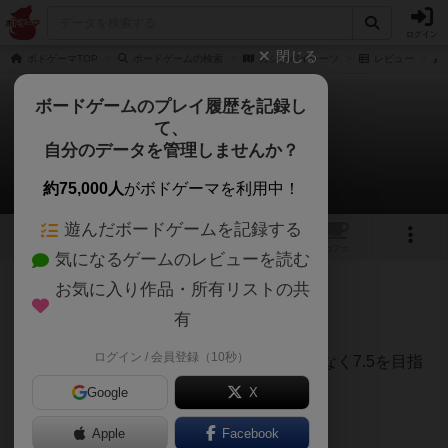
ログイン
閉じる
ボドゲーマTOP
ボードゲームの検索
カジノパイレーツ
レビュー
ボードゲームのプレイ履歴を記録し
て、
カジノパイレーツ
自分のデータを管理しませんか？
うらまこさんのレビュー
約75,000人
がボドゲーマを利用中！
遊んだボードゲームを記録する
1
2
トップ
画像
動画
レビュー
カフェ
気になるゲームのレビューを読む
お気に入り作品・所有リストの共
90名
3名
0
1年以上前
有
ログイン / 会員登録（10秒）
ブラックジャック系のゲームですが21ではなく7.5を目指
します。
Google
X
星マークは0.5になっていて7.5はできます。
Apple
Facebook