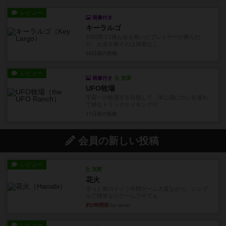
レビュー
画像付き
キーラルゴ
10日間で1番お金を稼いだプレイヤーが勝ちだ
が、お金を稼ぐのは簡単なこ...
16日前
の投稿
レビュー
画像付き
充実
UFO牧場
宇宙一の牧場主を目指して、羊に鶏にウシを連れ
て帰るトリックテイキングゲ...
17日前
の投稿
会員の新しい投稿
レビュー
充実
花火
ずっと前のドイツ年間ゲーム大賞ながら、シンプ
ルで簡単な小ゲームで今でも...
約2時間前
by tamio
レビュー