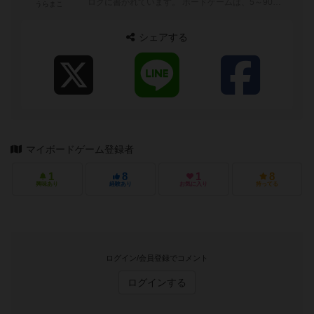
ログに書かれています。 ボードゲームは、5～90分
うらまこ
ぐらいが好みでトリックテイキングゲーム...
シェアする
マイボードゲーム登録者
1
8
1
8
興味あり
経験あり
お気に入り
持ってる
ログイン/会員登録でコメント
ログインする