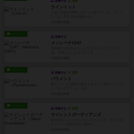
画像付き
充実
ラインイット
うまく昇順か降順にカードを並べていき、タイミ
ングよく同じ色を3枚並べた...
13日前
の投稿
レビュー
画像付き
メッシーナ1347
黒死病に立ち向かうべく立ち上がったプレイヤー
達。火消しをしながら人々を...
14日前
の投稿
レビュー
画像付き
充実
パラメント
暫定トリック勝者が発生するビッド式のトリック
テイキングゲーム。1は7、...
14日前
の投稿
レビュー
画像付き
充実
サイレントガーディアンズ
協力型のトリックテイキングゲームで、すべての
トリックで指定された条件に...
15日前
の投稿