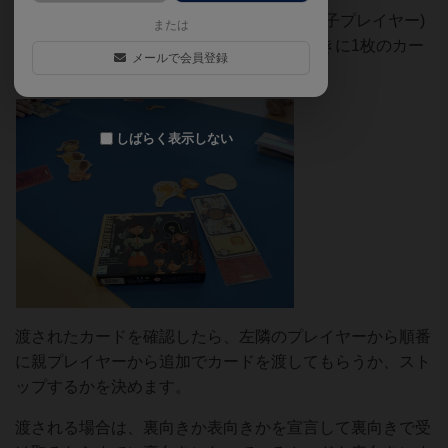
構図としては親プレイヤーvs他プレイヤー(子プレイヤー)
または
になっていて、子プレイヤーは親から裏向きに1枚のカー
メールで会員登録
ドを渡されます。
しばらく表示しない
渡されたカードを確認したら、左隣のプレイヤーから順番
に親プレイヤーから追加でカードを渡してもらうか、スト
ップするかを決めます。
渡される場合は、裏向きか表向きかを宣言して裏向きで受