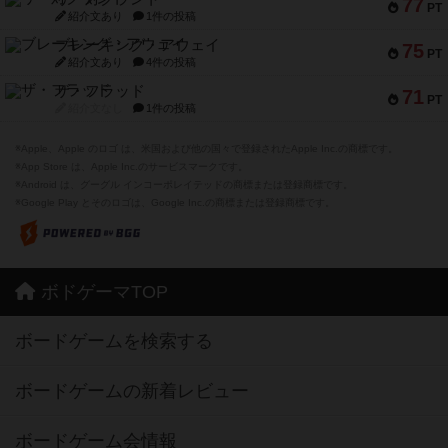
77
PT
紹介文あり
1件の投稿
ブレーキング・アウェイ
75
PT
紹介文あり
4件の投稿
ザ・フラッド
71
PT
紹介文なし
1件の投稿
※Apple、Apple のロゴ は、米国および他の国々で登録されたApple Inc.の商標です。
※App Store は、Apple Inc.のサービスマークです。
※Android は、グーグル インコーポレイテッドの商標または登録商標です。
※Google Play とそのロゴは、Google Inc.の商標または登録商標です。
ボドゲーマTOP
ボードゲームを検索する
ボードゲームの新着レビュー
ボードゲーム会情報