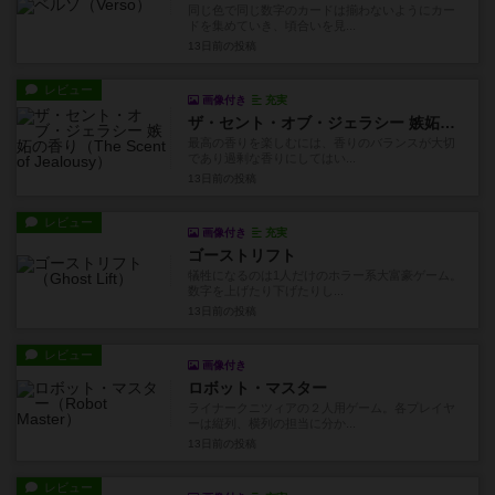
同じ色で同じ数字のカードは揃わないようにカー
ドを集めていき、頃合いを見...
13日前
の投稿
レビュー
画像付き
充実
ザ・セント・オブ・ジェラシー 嫉妬の香り
最高の香りを楽しむには、香りのバランスが大切
であり過剰な香りにしてはい...
13日前
の投稿
レビュー
画像付き
充実
ゴーストリフト
犠牲になるのは1人だけのホラー系大富豪ゲーム。
数字を上げたり下げたりし...
13日前
の投稿
レビュー
画像付き
ロボット・マスター
ライナークニツィアの２人用ゲーム。各プレイヤ
ーは縦列、横列の担当に分か...
13日前
の投稿
レビュー