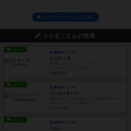
カジノパイレーツのトップに戻る
うらまこさんの投稿
レビュー
画像付き
充実
クルティボ
毎手番2アクションしていくワーカープレイスメン
トゲーム。ワーカーを農場...
1日前
の投稿
レビュー
画像付き
充実
コンダクターズ
魔物と契約して力を借りてゴールを目指すカード
を使ったすごろく。魔物の力...
12日前
の投稿
レビュー
画像付き
充実
ベルソ