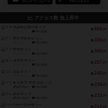
アクセス数 急上昇中
スチームローラーズ
686
PT
紹介文なし
2件の投稿
テンプテーション
326
PT
紹介文なし
2件の投稿
アマナイト
300
PT
紹介文なし
1件の投稿
ギャンブラー
257
PT
紹介文なし
2件の投稿
コレクト！
240
PT
紹介文なし
1件の投稿
トリオンフ ア マレンゴ
236
PT
紹介文あり
1件の投稿
エレメンツ
232
PT
紹介文あり
4件の投稿
バー！パーティー
212
PT