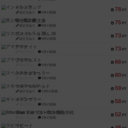
インドネシア
78
PT
紹介文あり
2件の投稿
宵と暁の呪文書
75
PT
紹介文あり
8件の投稿
リスボン・トラム 28
73
PT
紹介文あり
9件の投稿
アマナイト
73
PT
紹介文なし
1件の投稿
ブラヴェスト
66
PT
紹介文なし
1件の投稿
スペクタキュラー
60
PT
紹介文なし
1件の投稿
スモールワールド
59
PT
紹介文あり
13件の投稿
ギャンブラー
58
PT
紹介文なし
2件の投稿
Bitter End ブタペスト救出作戦
52
PT
紹介文なし
1件の投稿
ラピード
46