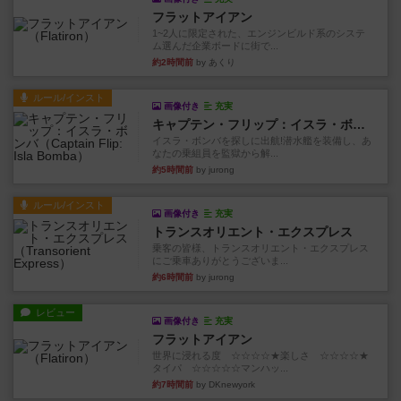
フラットアイアン
1~2人に限定された、エンジンビルド系のシステ
ム選んだ企業ボードに街で...
約2時間前
by あくり
ルール/インスト
画像付き
充実
キャプテン・フリップ：イスラ・ボンバ
イスラ・ボンバを探しに出航!潜水艦を装備し、あ
なたの乗組員を監獄から解...
約5時間前
by jurong
ルール/インスト
画像付き
充実
トランスオリエント・エクスプレス
乗客の皆様、トランスオリエント・エクスプレス
にご乗車ありがとうございま...
約6時間前
by jurong
レビュー
画像付き
充実
フラットアイアン
世界に浸れる度 ☆☆☆☆★楽しさ ☆☆☆☆★
タイパ ☆☆☆☆☆マンハッ...
約7時間前
by DKnewyork