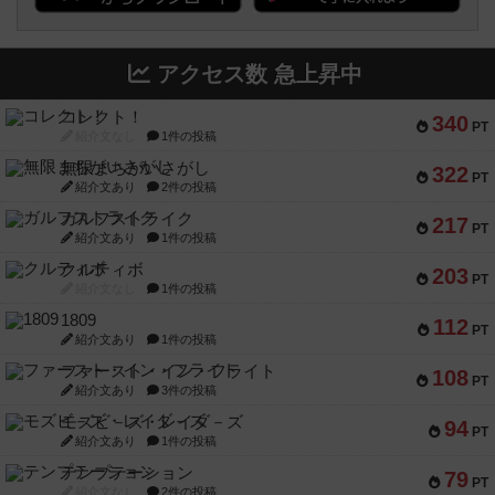
アクセス数 急上昇中
コレクト！
340
PT
紹介文なし
1件の投稿
無限まちがいさがし
322
PT
紹介文あり
2件の投稿
ガルフストライク
217
PT
紹介文あり
1件の投稿
クルティボ
203
PT
紹介文なし
1件の投稿
1809
112
PT
紹介文あり
1件の投稿
ファースト・イン・フライト
108
PT
紹介文あり
3件の投稿
モズビ－ズ・レイダ－ズ
94
PT
紹介文あり
1件の投稿
テンプテーション
79
PT
紹介文なし
2件の投稿