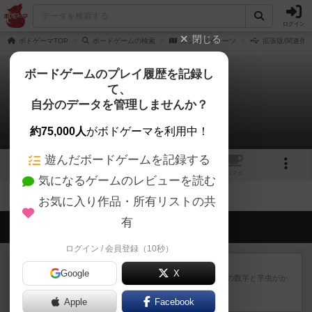
ログイン
閉じる
ボドゲーマTOP
ボードゲームの検索
カジノパイレーツ
拡張版/関連作
ボードゲームのプレイ履歴を記録し
て、
カジノパイレーツ
自分のデータを管理しませんか？
拡張/関連作品 0件
約75,000人
がボドゲーマを利用中！
遊んだボードゲームを記録する
1
2
トップ
画像
動画
レビュー
カフェ
気になるゲームのレビューを読む
お気に入り作品・所有リストの共
有
会員の新しい投稿
ログイン / 会員登録（10秒）
レビュー
ヘックメック
Google
X
サイコロゲームです1から5までの数字と芋虫がか
かれたダイス。これを振っ...
Apple
44分前
by みいやん
Facebook