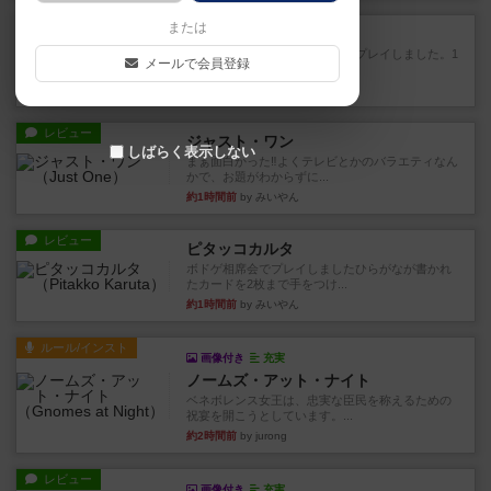
レビュー
または
ハゲタカのえじき
超有名なゲームですが、初めてプレイしました。1
メールで会員登録
から15までのカードがプ...
約1時間前
by みいやん
レビュー
ジャスト・ワン
しばらく表示しない
まぁ面白かった‼️よくテレビとかのバラエティなん
かで、お題がわからずに...
約1時間前
by みいやん
レビュー
ピタッコカルタ
ボドゲ相席会でプレイしましたひらがなが書かれ
たカードを2枚まで手をつけ...
約1時間前
by みいやん
ルール/インスト
画像付き
充実
ノームズ・アット・ナイト
ベネボレンス女王は、忠実な臣民を称えるための
祝宴を開こうとしています。...
約2時間前
by jurong
レビュー
画像付き
充実