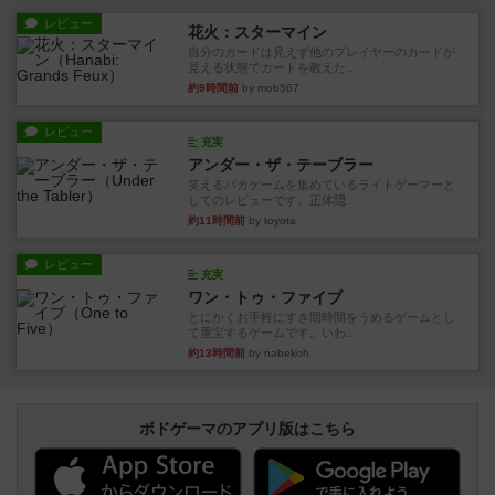
レビュー
花火：スターマイン
自分のカードは見えず他のプレイヤーのカードが
見える状態でカードを教えた...
約9時間前
by mob567
レビュー
充実
アンダー・ザ・テーブラー
笑えるバカゲームを集めているライトゲーマーと
してのレビューです。正体隠...
約11時間前
by toyota
レビュー
充実
ワン・トゥ・ファイブ
とにかくお手軽にすき間時間をうめるゲームとし
て重宝するゲームです。いわ...
約13時間前
by nabekoh
ボドゲーマのアプリ版はこちら