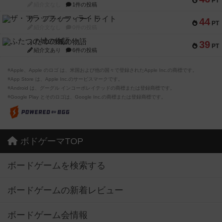
PT
紹介文なし
1件の投稿
ザ・フラッフィー・ライト
44
PT
紹介文なし
0件の投稿
ふたつの城の物語
39
PT
紹介文あり
6件の投稿
※Apple、Apple のロゴ は、米国および他の国々で登録されたApple Inc.の商標です。
※App Store は、Apple Inc.のサービスマークです。
※Android は、グーグル インコーポレイテッドの商標または登録商標です。
※Google Play とそのロゴは、Google Inc.の商標または登録商標です。
ボドゲーマTOP
ボードゲームを検索する
ボードゲームの新着レビュー
ボードゲーム会情報