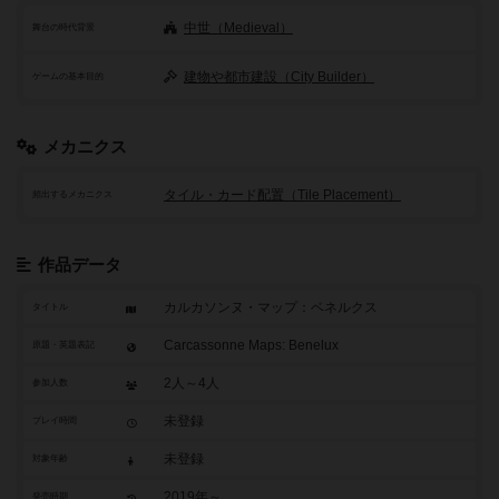
中世（Medieval）
舞台の時代背景
建物や都市建設（City Builder）
ゲームの基本目的
メカニクス
タイル・カード配置（Tile Placement）
頻出するメカニクス
作品データ
カルカソンヌ・マップ：ベネルクス
タイトル
Carcassonne Maps: Benelux
原題・英題表記
2人～4人
参加人数
未登録
プレイ時間
未登録
対象年齢
2019年～
発売時期