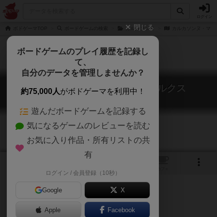
ログイン
閉じる
ボドゲーマTOP
ボードゲームの検索
カルカソンヌ
カルカソンヌ・マッ
ボードゲームのプレイ履歴を記録し
て、
自分のデータを管理しませんか？
カルカソンヌ・マップ：ベネルクス
約75,000人
がボドゲーマを利用中！
Carcassonne Maps: Benelux
遊んだボードゲームを記録する
気になるゲームのレビューを読む
お気に入り作品・所有リストの共
有
1
トップ
画像
動画
レビュー
カフェ
ログイン / 会員登録（10秒）
Google
X
Apple
ご協力ください
Facebook