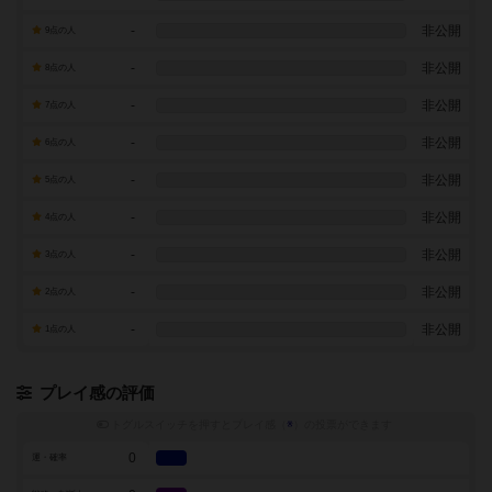
-
非公開
9点の人
-
非公開
8点の人
-
非公開
7点の人
-
非公開
6点の人
-
非公開
5点の人
-
非公開
4点の人
-
非公開
3点の人
-
非公開
2点の人
-
非公開
1点の人
プレイ感の評価
トグルスイッチを押すとプレイ感（
※
）の投票ができます
0
運・確率