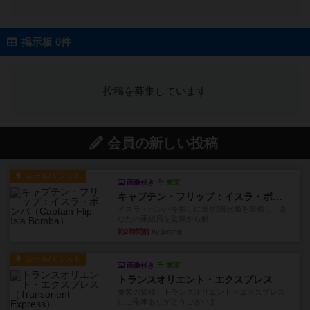
掲示板 0件
投稿を募集しています
会員の新しい投稿
ルール/インスト
画像付き
充実
キャプテン・フリップ：イスラ・ボンバ
イスラ・ボンバを探しに出航!潜水艦を装備し、あ
なたの乗組員を監獄から解...
約2時間前
by jurong
ルール/インスト
画像付き
充実
トランスオリエント・エクスプレス
乗客の皆様、トランスオリエント・エクスプレス
にご乗車ありがとうございま...