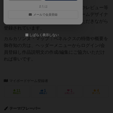
または
当サイトに掲載されている作品説明文やレビュー等
の情報は、ボドゲーマ運営事務局・ゲームデザイナ
メールで会員登録
ーご本人様・有志の皆様にご協力をいただきながら
登録されています。
しばらく表示しない
カルカソンヌ・マップ：ベネルクスの特徴や概要を
御存知の方は、ヘッダーメニューからログイン/会
員登録し作品説明文の作成/編集にご協力いただけ
れば幸いです。
マイボードゲーム登録者
11
1
1
4
興味あり
経験あり
お気に入り
持ってる
テーマ/フレーバー