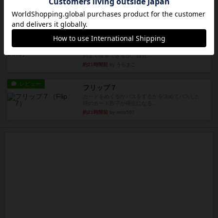
約19時間前
by Chaco
レビュー
画像付き
ファイアー・ブルズ / 火牛陣
火牛を引き連れて敵を殲滅させる。縦か斜めで前2
列まで攻撃できるが、自分...
約21時間前
by うらまこ
レビュー
フリップ７
カードをめくるかパスをするかを決めてパスした
時のカード数字が得点になる...
約21時間前
by mob567