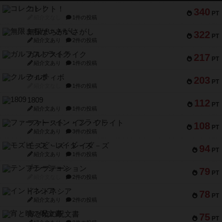
コレクト！
340
PT
紹介文なし
1件の投稿
無限まちがいさがし
322
PT
紹介文あり
2件の投稿
ガルフストライク
217
PT
紹介文あり
1件の投稿
クルティボ
203
PT
紹介文なし
1件の投稿
1809
112
PT
紹介文あり
1件の投稿
ファースト・イン・フライト
108
PT
紹介文あり
3件の投稿
モズビ－ズ・レイダ－ズ
94
PT
紹介文あり
1件の投稿
テンプテーション
79
PT
紹介文なし
2件の投稿
インドネシア
78
PT
紹介文あり
2件の投稿
宵と暁の呪文書
75
PT