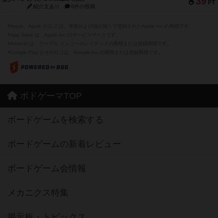
39
PT
紹介文あり
6件の投稿
※Apple、Apple のロゴ は、米国および他の国々で登録されたApple Inc.の商標です。
※App Store は、Apple Inc.のサービスマークです。
※Android は、グーグル インコーポレイテッドの商標または登録商標です。
※Google Play とそのロゴは、Google Inc.の商標または登録商標です。
ボドゲーマTOP
ボードゲームを検索する
ボードゲームの新着レビュー
ボードゲーム会情報
メカニクス特集
掲示板・トピックス