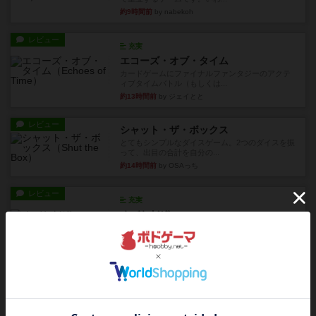
約9時間前
by nabekoh
レビュー
充実
エコーズ・オブ・タイム
カードゲームにファイナルファンタジーのアクテ
ィブタイムバトル（もしくは...
約13時間前
by ジェイとと
レビュー
シャット・ザ・ボックス
とてもシンプルなダイスゲーム。2つのダイスを振
って、出目の合計を自分の...
約14時間前
by OSAっち
レビュー
充実
オバケだぞ～
対人アナログプレイ。簡単なルールで誰とでも遊
べるゲーム。こんなの子ども...
約15時間前
by おーちゃん
レビュー
充実
南北戦争
1983年にVictory Gamesが出版した『The Civil ...