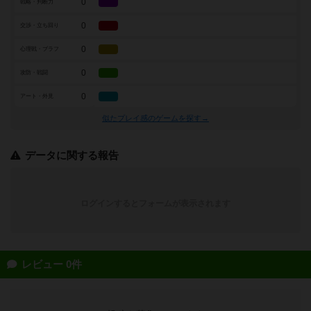
0
戦略・判断力
0
交渉・立ち回り
0
心理戦・ブラフ
0
攻防・戦闘
0
アート・外見
似たプレイ感のゲームを探す→
データに関する報告
ログインするとフォームが表示されます
レビュー 0件