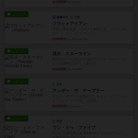
約3時間前
by jurong
レビュー
画像付き
充実
フラットアイアン
世界に浸れる度 ☆☆☆☆★楽しさ ☆☆☆☆★
タイパ ☆☆☆☆☆マンハッ...
約4時間前
by DKnewyork
レビュー
花火：スターマイン
自分のカードは見えず他のプレイヤーのカードが
見える状態でカードを教えた...
約6時間前
by mob567
レビュー
充実
アンダー・ザ・テーブラー
笑えるバカゲームを集めているライトゲーマーと
してのレビューです。正体隠...
約8時間前
by toyota
レビュー
充実
ワン・トゥ・ファイブ
とにかくお手軽にすき間時間をうめるゲームとし
て重宝するゲームです。いわ...