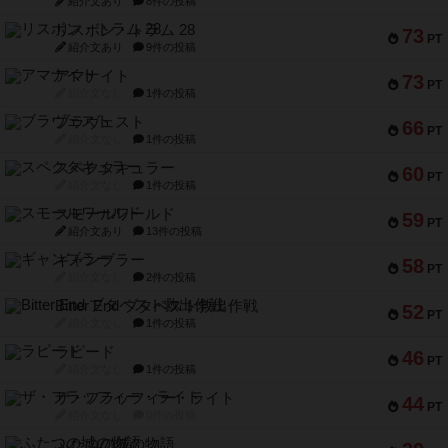
紹介文あり
8件の投稿
リスボン・トラム 28
73
PT
紹介文あり
9件の投稿
アマナイト
73
PT
紹介文なし
1件の投稿
ブラヴェスト
66
PT
紹介文なし
1件の投稿
スペクタキュラー
60
PT
紹介文なし
1件の投稿
スモールワールド
59
PT
紹介文あり
13件の投稿
ギャンブラー
58
PT
紹介文なし
2件の投稿
Bitter End ブタペスト救出作戦
52
PT
紹介文なし
1件の投稿
ラピード
46
PT
紹介文なし
1件の投稿
ザ・フラッフィー・ライト
44
PT
紹介文なし
0件の投稿
ふたつの城の物語