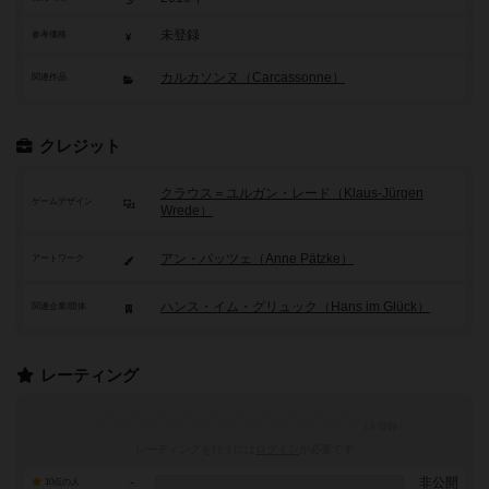
未登録
参考価格
カルカソンヌ（Carcassonne）
関連作品
クレジット
クラウス＝ユルガン・レード（Klaus-Jürgen
ゲームデザイン
Wrede）
アン・パッツェ（Anne Pätzke）
アートワーク
ハンス・イム・グリュック（Hans im Glück）
関連企業/団体
レーティング
レーティングを行うには
ログイン
が必要です
-
非公開
10点の人