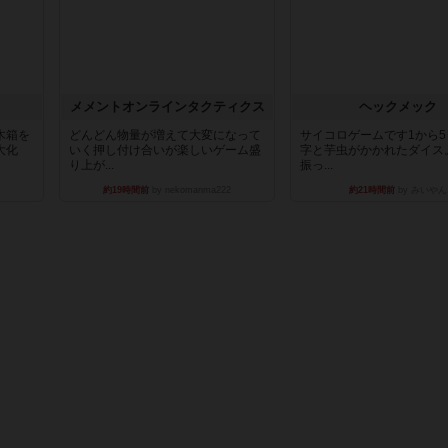
ュ
メメントオンラインタクティクス
ヘックメック
木箱を
どんどん物量が増えて大変になって
サイコロゲームです1から
大化
いく押し付け合いが楽しいゲーム盛
字と芋虫がかかれたダイス
り上が...
振っ...
約19時間前
by nekomanma222
約21時間前
by みいやん