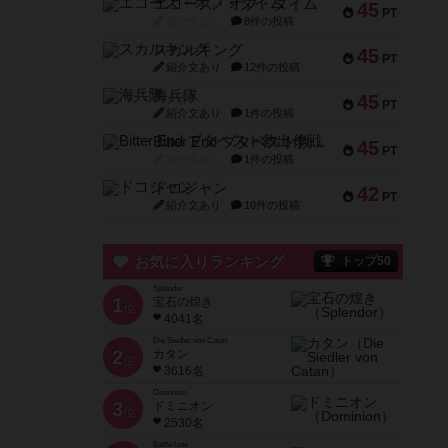
エコーズ・オブ・タイム
45
PT
紹介文なし
8件の投稿
スカルキング
45
PT
紹介文あり
12件の投稿
海兵隊
45
PT
紹介文あり
1件の投稿
Bitter End ブタペスト救出作戦
45
PT
紹介文なし
1件の投稿
ドコジャン
42
PT
紹介文あり
10件の投稿
お気に入りランキング
トップ50
Splendor
1
宝石の煌き
位
4041名
Die Siedler von Catan
2
カタン
位
3616名
Dominion
3
ドミニオン
位
2530名
Battle Line