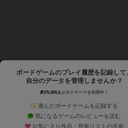
ボードゲームのプレイ履歴を記録して
自分のデータを管理しませんか？
約75,000人
がボドゲーマを利用中！
ボドゲーマTOP
ボードゲーム通販
遊んだボードゲームを記録する
気になるゲームのレビューを読む
ボードゲームを検索する
新作・再入荷情報
お気に入り作品・所有リストの共有
ボードゲームの新着レビュー
定番ボードゲームの通販