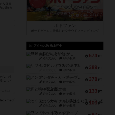
でも指摘
力な鳥(カ
ボドファン
ボードゲームに特化したクラウドファンディング
アクセス数 急上昇中
無限まちがいさがし
574
PT
紹介文あり
2件の投稿
リワイルド：サウスアメリカ
389
PT
紹介文なし
2件の投稿
から、超
アンダー・ザ・テーブラー
378
PT
感じ。パ
紹介文あり
1件の投稿
宵と暁の呪文書
133
ーム家族)
PT
紹介文あり
8件の投稿
セミファイナル ～お前はまだ生きている～
103
PT
紹介文あり
1件の投稿
ワン・トゥ・ファイブ
97