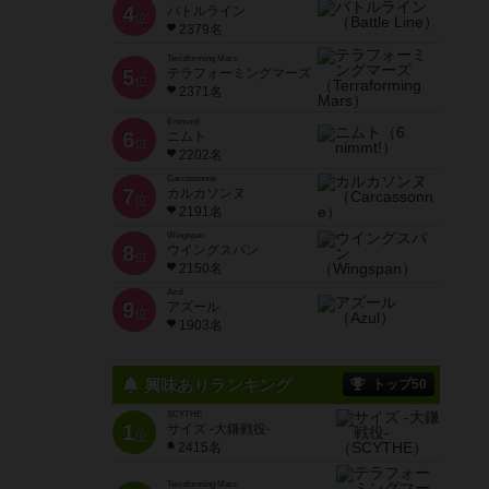
4
バトルライン
位
2379名
Terraforming Mars
5
テラフォーミングマーズ
位
2371名
6 nimmt!
6
ニムト
位
2202名
Carcassonne
7
カルカソンヌ
位
2191名
Wingspan
8
ウイングスパン
位
2150名
Azul
9
アズール
位
1903名
興味ありランキング
トップ50
SCYTHE
1
サイズ -大鎌戦役-
位
2415名
Terraforming Mars