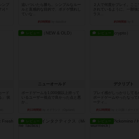
シンプ
追いついたら勝ち。シンプルなルー
２人で何度かプレイ。ここ
♪(＾
ルと直感的な目的で、ボドゲ慣れし
されているように、一部強
ていな...
ラス...
約5時間前
by daisdice
約5時間前
by S
レビュー
レビュー
ニューオールド
デクリプト
カード
ボードゲームを1,000個以上持って
プレイ感がしっかりしてる
」 状
いるユーザー視点で良かった点と悪
ボードゲームやったなって
か...
ーティ...
nd）
約11時間前
by オグランド（Oguland）
約12時間前
by ヒロ(新！ボードゲ
レビュー
レビュー