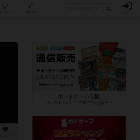
ログイン
カフェ/店舗
人気ボードゲーム
通販ストア
ボードゲーム通販
オンラインストアで7,500商品を販売中
のおすすめ