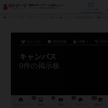
世界のボードゲームを楽しもう！
ボードゲーム専門の総合情報サイト
データベース
検
ボドゲーマTOP
ボードゲームの検索
キャンバスの通販/商品詳細
作品
1人～5人
30分前後
14歳～
202
キャンバス
0件の掲示板
12
4
35
202
ゲーム
トップ
画像
動画
レビュー
店舗/
カフェ