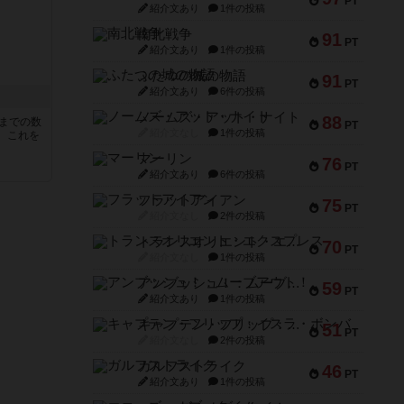
PT
紹介文あり
1件の投稿
南北戦争
91
PT
紹介文あり
1件の投稿
ふたつの城の物語
91
PT
紹介文あり
6件の投稿
ノームズ・アット・ナイト
88
5までの数
PT
紹介文なし
1件の投稿
。これを
マーリン
76
PT
紹介文あり
6件の投稿
フラットアイアン
75
PT
紹介文なし
2件の投稿
トランスオリエント・エクスプレス
70
PT
紹介文なし
1件の投稿
アンブッシュ！：ムーブアウト！
59
PT
紹介文あり
1件の投稿
キャプテン・フリップ：イスラ・ボンバ
51
PT
紹介文なし
2件の投稿
ガルフストライク
46
PT
紹介文あり
1件の投稿