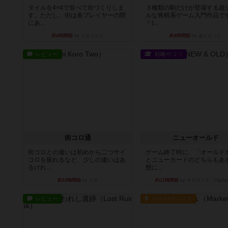
タイルを4×4で並べて街づくりしま
３種類の駒だけが登場する超
す。ただし、街は各プレイヤーの間
ルな将棋系ゲーム入門作品です
にあ...
＾)...
約4時間前
by ジェイとと
約4時間前
by あんちっく
レビュー
戦略やコツ
街コロ通
ニューオールド
街コロとの違いは初めから二つサイ
ゲーム終了時に、「オールド
コロを振れるなど、少しの違いはあ
とニューカードのどちらもある
るけれ...
態に...
約10時間前
by くみ
約11時間前
by オグランド（Ogula
レビュー
ルール/インスト