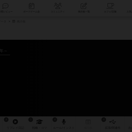
索
新着レビュー
ボードゲーム会
コミュニティ
掲示板一覧
データ
掲示板
0年～
4
1
4
4
リプレイ
日記
戦略
・コツ
ルール
/インスト
掲示板
拡張/関連
作
次