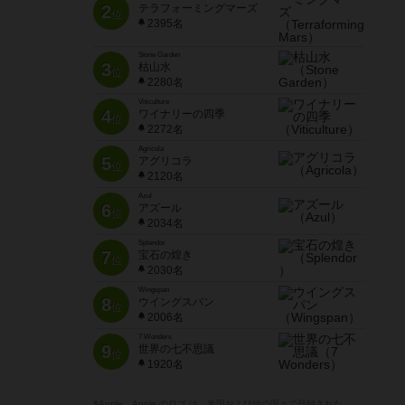
2
テラフォーミングマーズ
位
2395名
Stone Garden
3
枯山水
位
2280名
Viticulture
4
ワイナリーの四季
位
2272名
Agricola
5
アグリコラ
位
2120名
Azul
6
アズール
位
2034名
Splendor
7
宝石の煌き
位
2030名
Wingspan
8
ウイングスパン
位
2006名
7 Wonders
9
世界の七不思議
位
1920名
※Apple、Apple のロゴ は、米国および他の国々で登録された