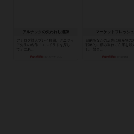
アルナックの失われし遺跡
マーケットフレッシ
アナログ対人プレイ数回。クニツィ
目的あなたの店先に農産物の
ア先生の名作「エルドラドを探し
戦略的に積み重ねて在庫を最
て」にあ...
し、競合...
約14時間前
by おーちゃん
約19時間前
by jurong