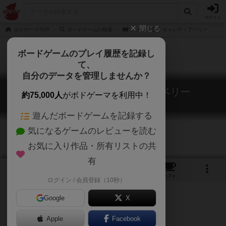
ログイン
閉じる
ボドゲーマTOP
ボードゲームの検索
アメのふる町 キャンディアベリー
ボードゲームのプレイ履歴を記録し
て、
自分のデータを管理しませんか？
アメのふる町 キャンディアベリー
約75,000人
がボドゲーマを利用中！
Candiabury
遊んだボードゲームを記録する
気になるゲームのレビューを読む
お気に入り作品・所有リストの共
有
1
1
トップ
画像
動画
レビュー
カフェ
ログイン / 会員登録（10秒）
Google
X
ゲームマーケット2018秋（東京）
Apple
Facebook