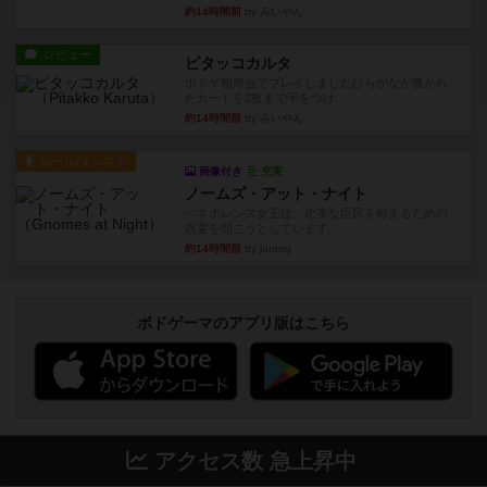
約14時間前
by みいやん
レビュー
ピタッコカルタ
ボドゲ相席会でプレイしましたひらがなが書かれ
たカードを2枚まで手をつけ...
約14時間前
by みいやん
ルール/インスト
画像付き
充実
ノームズ・アット・ナイト
ベネボレンス女王は、忠実な臣民を称えるための
祝宴を開こうとしています。...
約14時間前
by jurong
ボドゲーマのアプリ版はこちら
アクセス数 急上昇中