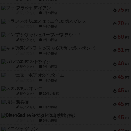
フラットアイアン
75
PT
紹介文なし
2件の投稿
トランスオリエント・エクスプレス
70
PT
紹介文なし
1件の投稿
アンブッシュ！：ムーブアウト！
59
PT
紹介文あり
1件の投稿
キャプテン・フリップ：イスラ・ボンバ
51
PT
紹介文なし
2件の投稿
ガルフストライク
46
PT
紹介文あり
1件の投稿
エコーズ・オブ・タイム
45
PT
紹介文なし
8件の投稿
スカルキング
45
PT
紹介文あり
12件の投稿
海兵隊
45
PT
紹介文あり
1件の投稿
Bitter End ブタペスト救出作戦
45
PT
紹介文なし
1件の投稿
ドコジャン
42