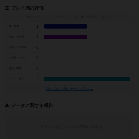
プレイ感の評価
トグルスイッチを押すとプレイ感（
※
）の投票ができます
1
運・確率
1
戦略・判断力
0
交渉・立ち回り
0
心理戦・ブラフ
0
攻防・戦闘
2
アート・外見
似たプレイ感のゲームを探す→
データに関する報告
ログインするとフォームが表示されます