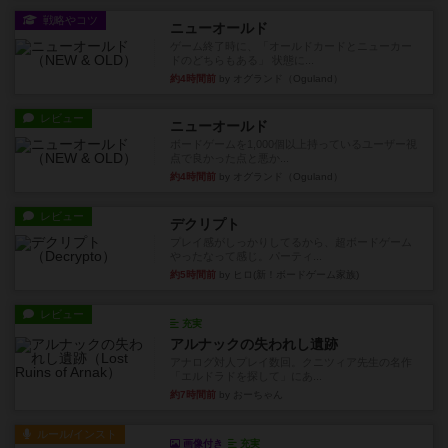
戦略やコツ
ニューオールド
ゲーム終了時に、「オールドカードとニューカー
ドのどちらもある」 状態に...
約4時間前
by オグランド（Oguland）
レビュー
ニューオールド
ボードゲームを1,000個以上持っているユーザー視
点で良かった点と悪か...
約4時間前
by オグランド（Oguland）
レビュー
デクリプト
プレイ感がしっかりしてるから、超ボードゲーム
やったなって感じ。パーティ...
約5時間前
by ヒロ(新！ボードゲーム家族)
レビュー
充実
アルナックの失われし遺跡
アナログ対人プレイ数回。クニツィア先生の名作
「エルドラドを探して」にあ...
約7時間前
by おーちゃん
ルール/インスト
画像付き
充実