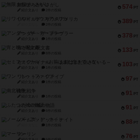
無限まちがいさがし
574
PT
紹介文あり
2件の投稿
リワイルド：サウスアメリカ
389
PT
紹介文なし
2件の投稿
アンダー・ザ・テーブラー
378
PT
紹介文あり
1件の投稿
宵と暁の呪文書
133
PT
紹介文あり
8件の投稿
セミファイナル ～お前はまだ生きている～
103
PT
紹介文あり
1件の投稿
ワン・トゥ・ファイブ
97
PT
紹介文あり
1件の投稿
南北戦争
91
PT
紹介文あり
1件の投稿
ふたつの城の物語
91
PT
紹介文あり
6件の投稿
ノームズ・アット・ナイト
88
PT
紹介文なし
1件の投稿
マーリン
76
PT
紹介文あり
6件の投稿