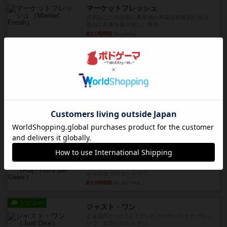
マーケットフレッシュ
目的あなたの店先に農産物の木箱を戦略的に積み
重ねて在庫を最大化し、競合...
約11時間前
by jurong
レビュー
メメントオンラインタクティクス
どんどん物量が増えて大変になっていく押し付け
合いが楽しいゲーム盛り上が...
約12時間前
by nekomanma222
レビュー
ヘックメック
サイコロゲームです1から5までの数字と芋虫がか
かれたダイス。これを振っ...
約13時間前
by みいやん
レビュー
ハゲタカのえじき
超有名なゲームですが、初めてプレイしました。1
から15までのカードがプ...
約13時間前
by みいやん
レビュー
ジャスト・ワン
まぁ面白かった‼️よくテレビとかのバラエティなん
かで、お題がわからずに...