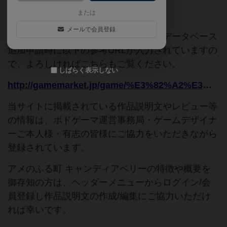
または
ご協力ください
メールで会員登録
このページは情報が不足しています。データベース
追加申請時に以下の参考URLが入力されていますの
で、よろしければこちらもご覧ください。
しばらく表示しない
http://gamemarket.jp/game/%E3%82%A2%E3%83%A1%E3%81%AE%E3%81%B5%E3%82%8B%E7%94%BA-%E3%82%AD%E3%83%A3%E3%83%B3%E3%83%87%E3%82%A3%E3%82%A2%E3%83%99%E3%83%AA%E3%83%BC/
当サイトに掲載されている作品説明文やレビュー等
の情報は、ボドゲーマ運営事務局・ゲームデザイナ
ーご本人様・有志の皆様にご協力をいただきながら
登録されています。
アメのふる町 キャンディアベリーの特徴や概要を
御存知の方は、ヘッダーメニューからログイン/会
員登録し作品説明文の作成/編集にご協力いただけ
れば幸いです。