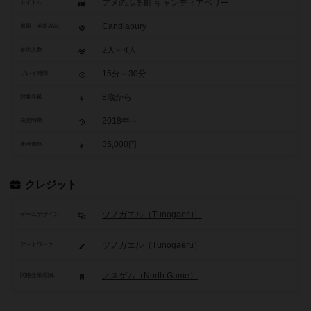
アメのふる町 キャンディアベリー
タイトル
Candiabury
原題・英題表記
2人～4人
参加人数
15分～30分
プレイ時間
8歳から
対象年齢
2018年～
発売時期
35,000円
参考価格
クレジット
ツノガエル（Tunogaeru）
ゲームデザイン
ツノガエル（Tunogaeru）
アートワーク
ノスゲム（North Game）
関連企業/団体