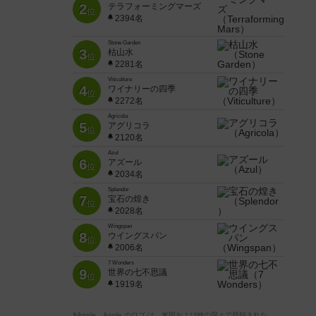
2
テラフォーミングマーズ
位
2394名
Stone Garden
3
枯山水
位
2281名
Viticulture
4
ワイナリーの四季
位
2272名
Agricola
5
アグリコラ
位
2120名
Azul
6
アズール
位
2034名
Splendor
7
宝石の煌き
位
2028名
Wingspan
8
ウイングスパン
位
2006名
7 Wonders
9
世界の七不思議
位
1919名
※Apple、Apple のロゴ は、米国および他の国々で登録された