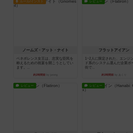
ルール/インスト
レビュー
ノームズ・アット・ナイト
フラットアイアン
ベネボレンス女王は、忠実な臣民を
1~2人に限定された、エンジ
称えるための祝宴を開こうとしてい
ド系のシステム選んだ企業ボ
ます。...
街で...
約2時間前
by jurong
約3時間前
by あくり
レビュー
レビュー