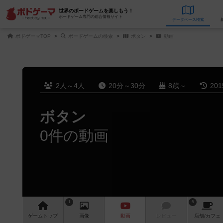
世界のボードゲームを楽しもう！
ボードゲーム専門の総合情報サイト
データベース
検
ボドゲーマTOP
ボードゲームの検索
ボタン
動画
2人～4人
20分～30分
8歳～
20
ボタン
0件の動画
1
5
ゲーム
トップ
画像
動画
レビュー
店舗/
カフェ