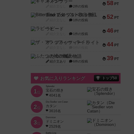
ギャンブラー
58
PT
紹介文なし
2件の投稿
Bitter End ブタペスト救出作戦
52
PT
紹介文なし
1件の投稿
ラピード
46
PT
紹介文なし
1件の投稿
ザ・フラッフィー・ライト
44
PT
紹介文なし
0件の投稿
ふたつの城の物語
39
PT
紹介文あり
6件の投稿
お気に入りランキング
トップ50
Splendor
1
宝石の煌き
位
4041名
Die Siedler von Catan
2
カタン
位
3616名
Dominion
3
ドミニオン
位
2529名
Battle Line