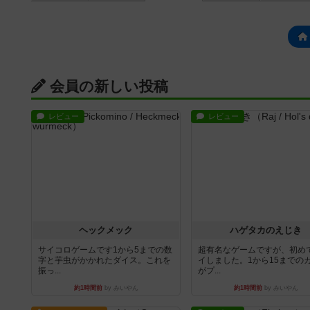
会員の新しい投稿
レビュー
レビュー
ヘックメック
ハゲタカのえじき
サイコロゲームです1から5までの数
超有名なゲームですが、初め
字と芋虫がかかれたダイス。これを
イしました。1から15までの
振っ...
がプ...
約1時間前
by みいやん
約1時間前
by みいやん