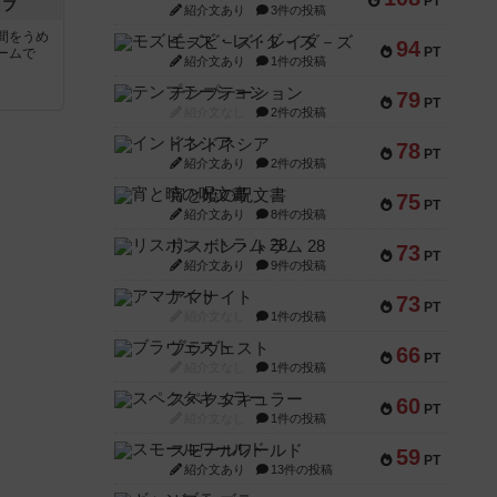
PT
イブ
紹介文あり
3件の投稿
間をうめ
モズビ－ズ・レイダ－ズ
94
PT
ームで
紹介文あり
1件の投稿
テンプテーション
79
PT
紹介文なし
2件の投稿
インドネシア
78
PT
紹介文あり
2件の投稿
宵と暁の呪文書
75
PT
紹介文あり
8件の投稿
リスボン・トラム 28
73
PT
紹介文あり
9件の投稿
アマナイト
73
PT
紹介文なし
1件の投稿
ブラヴェスト
66
PT
紹介文なし
1件の投稿
スペクタキュラー
60
PT
紹介文なし
1件の投稿
スモールワールド
59
PT
紹介文あり
13件の投稿