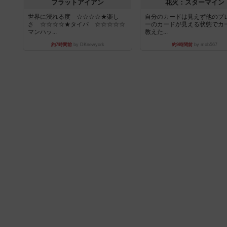
フラットアイアン
花火：スターマイン
世界に浸れる度 ☆☆☆☆★楽し
自分のカードは見えず他のプ
さ ☆☆☆☆★タイパ ☆☆☆☆☆
ーのカードが見える状態でカ
マンハッ...
教えた...
約7時間前
by DKnewyork
約9時間前
by mob567