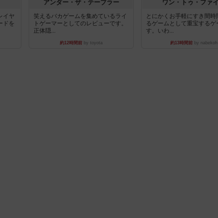
アンダー・ザ・テーブラー
ワン・トゥ・ファ
レイヤ
笑えるバカゲームを集めているライ
とにかくお手軽にすき間時
ードを
トゲーマーとしてのレビューです。
るゲームとして重宝するゲ
正体隠...
す。いわ...
約12時間前
by toyota
約13時間前
by nabekoh