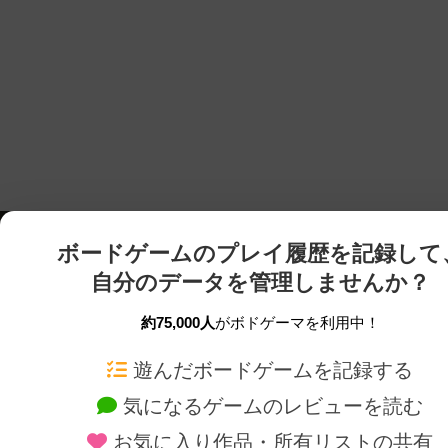
ボードゲームのプレイ履歴を記録して
自分のデータを管理しませんか？
約75,000人
がボドゲーマを利用中！
ボドゲーマTOP
ボードゲーム通販
遊んだボードゲームを記録する
気になるゲームのレビューを読む
ボードゲームを検索する
新作・再入荷情報
お気に入り作品・所有リストの共有
ボードゲームの新着レビュー
定番ボードゲームの通販