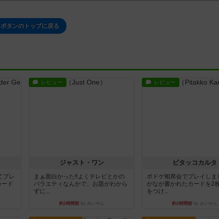
ボタンのトップに戻る
レビュー
レビュー
ジャスト・ワン
ピタッコカルタ
てプレ
まぁ面白かった‼️よくテレビとかの
ボドゲ相席会でプレイしま
カード
バラエティなんかで、お題がわから
がなが書かれたカードを2
ずに...
をつけ...
約1時間前
by みいやん
約1時間前
by みいやん