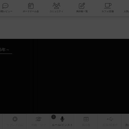
索
新着レビュー
ボードゲーム会
コミュニティ
掲示板一覧
15年～
1
リプレイ
日記
戦略
・コツ
ルール
/インスト
掲示板
拡張/関連
作
次