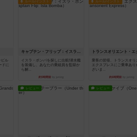
ルール/インスト
ルール/インスト
キャプテン・フリップ：イスラ・ボンバ
ンビル
イスラ・ボンバを探しに出航!潜水艦
乗客の皆様、トランスオリ
ードに
を装備し、あなたの乗組員を監獄か
エクスプレスにご乗車あり
ら解...
ざいま...
約5時間前
by jurong
約6時間前
by jurong
レビュー
レビュー