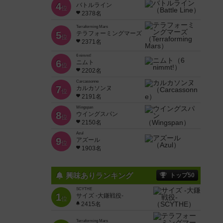
4
バトルライン
位
2378名
Terraforming Mars
5
テラフォーミングマーズ
位
2371名
6 nimmt!
6
ニムト
位
2202名
Carcassonne
7
カルカソンヌ
位
2191名
Wingspan
8
ウイングスパン
位
2150名
Azul
9
アズール
位
1903名
興味ありランキング
トップ50
SCYTHE
1
サイズ -大鎌戦役-
位
2415名
Terraforming Mars