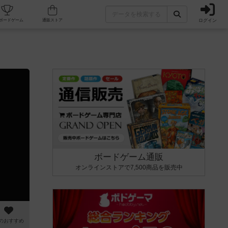
ログイン
カフェ/店舗
人気ボードゲーム
通販ストア
ボードゲーム通販
オンラインストアで7,500商品を販売中
のおすすめ