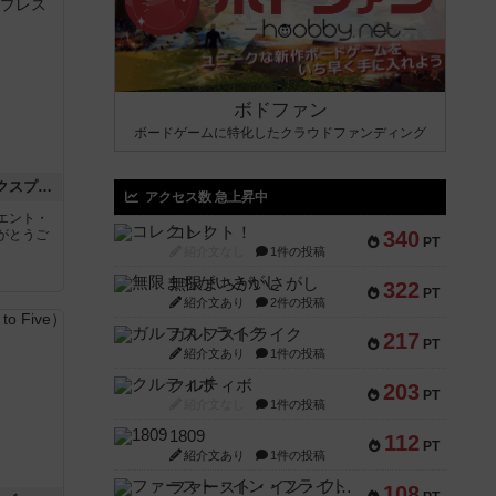
ボドファン
ボードゲームに特化したクラウドファンディング
トランスオリエント・エクスプレス
アクセス数 急上昇中
エント・
コレクト！
がとうご
340
PT
紹介文なし
1件の投稿
無限まちがいさがし
322
PT
紹介文あり
2件の投稿
ガルフストライク
217
PT
紹介文あり
1件の投稿
クルティボ
203
PT
紹介文なし
1件の投稿
1809
112
PT
紹介文あり
1件の投稿
ファースト・イン・フライト
108