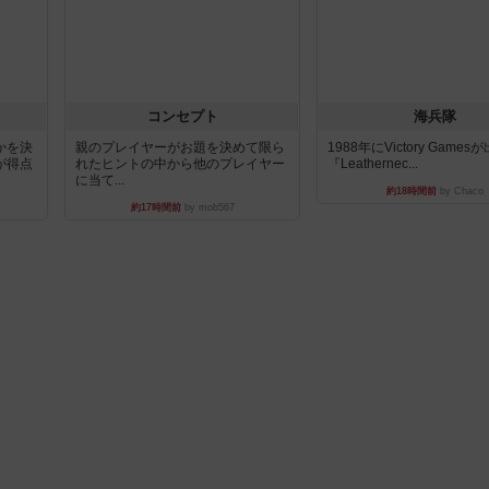
コンセプト
海兵隊
かを決
親のプレイヤーがお題を決めて限ら
1988年にVictory Game
が得点
れたヒントの中から他のプレイヤー
『Leathernec...
に当て...
約18時間前
by Chaco
約17時間前
by mob567