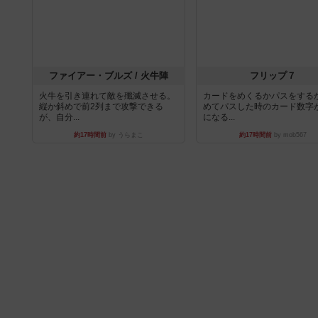
ファイアー・ブルズ / 火牛陣
フリップ７
火牛を引き連れて敵を殲滅させる。
カードをめくるかパスをする
縦か斜めで前2列まで攻撃できる
めてパスした時のカード数字
が、自分...
になる...
約17時間前
by うらまこ
約17時間前
by mob567