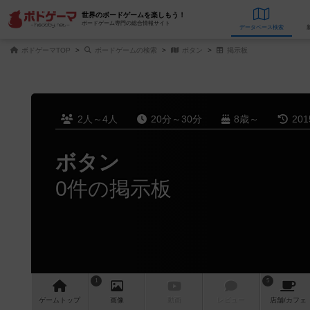
世界のボードゲームを楽しもう！
ボードゲーム専門の総合情報サイト
データベース
検
ボドゲーマTOP
ボードゲームの検索
ボタン
掲示板
2人～4人
20分～30分
8歳～
20
ボタン
0件の掲示板
1
5
ゲーム
トップ
画像
動画
レビュー
店舗/
カフェ