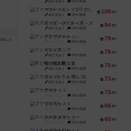
紹介文あり
1件の投稿
ファースト・イン・フライト
108
PT
紹介文あり
3件の投稿
モズビ－ズ・レイダ－ズ
94
PT
紹介文あり
1件の投稿
テンプテーション
79
PT
sが出版した
紹介文なし
2件の投稿
インドネシア
78
PT
紹介文あり
2件の投稿
宵と暁の呪文書
75
PT
紹介文あり
8件の投稿
リスボン・トラム 28
73
PT
紹介文あり
9件の投稿
アマナイト
73
PT
紹介文なし
1件の投稿
ブラヴェスト
66
PT
紹介文なし
1件の投稿
スペクタキュラー
60
PT
紹介文なし
1件の投稿
スモールワールド