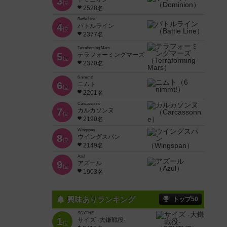
3
位
2528名
Battle Line
4
バトルライン
位
2377名
Terraforming Mars
5
テラフォーミングマーズ
位
2370名
6 nimmt!
6
ニムト
位
2201名
Carcassonne
7
カルカソンヌ
位
2190名
Wingspan
8
ウイングスパン
位
2149名
Azul
9
アズール
位
1903名
興味ありランキング
トップ50
SCYTHE
1
サイズ -大鎌戦役-
位