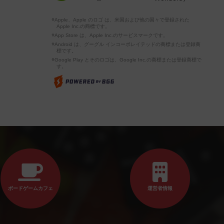
※Apple、Apple のロゴ は、米国および他の国々で登録された
Apple Inc.の商標です。
※App Store は、Apple Inc.のサービスマークです。
※Android は、グーグル インコーポレイテッドの商標または登録商
標です。
※Google Play とそのロゴは、Google Inc.の商標または登録商標で
す。
ボードゲームカフェ
運営者情報