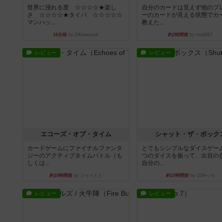
世界に浸れる度 ☆☆☆☆★楽し
自分のカードは見えず他のプ
さ ☆☆☆☆★タイパ ☆☆☆☆☆
ーのカードが見える状態でカ
マンハッ...
教えた...
16分前
by DKnewyork
約2時間前
by mob567
レビュー
レビュー
エコーズ・オブ・タイム
シャット・ザ・ボック
カードゲームにファイナルファンタ
とてもシンプルなダイスゲー
ジーのアクティブタイムバトル（も
つのダイスを振って、出目の
しくは...
自分の...
約10時間前
by ジェイとと
約10時間前
by OSAっち
レビュー
レビュー