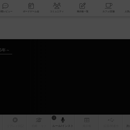
索
新着レビュー
ボードゲーム会
コミュニティ
掲示板一覧
15年～
1
リプレイ
日記
戦略
・コツ
ルール
/インスト
掲示板
拡張/関連
作
次