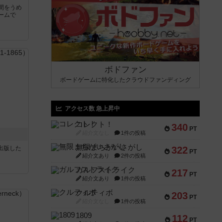
間をうめ
ームで
ボドファン
ボードゲームに特化したクラウドファンディング
アクセス数 急上昇中
コレクト！
340
PT
紹介文なし
1件の投稿
無限まちがいさがし
sが出版した
322
PT
紹介文あり
2件の投稿
ガルフストライク
217
PT
紹介文あり
1件の投稿
クルティボ
203
PT
紹介文なし
1件の投稿
1809
112
PT