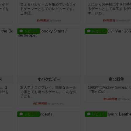
レイヤ
笑えるバカゲームを集めているライ
とにかくお手軽にすき間時
ードを
トゲーマーとしてのレビューです。
るゲームとして重宝するゲ
正体隠...
す。いわ...
約4時間前
by toyota
約6時間前
by nabekoh
レビュー
レビュー
ス
オバケだぞ～
南北戦争
ム。2
対人アナログプレイ。簡単なルール
1983年にVictory Game
合計を
で誰とでも遊べるゲーム。こんなの
『The Civil ...
子ども...
約15時間前
by Chaco
約11時間前
by おーちゃん
レビュー
レビュー