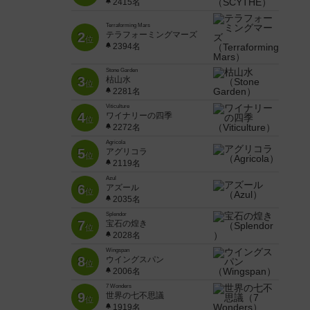
2415名
Terraforming Mars
2
テラフォーミングマーズ
位
2394名
Stone Garden
3
枯山水
位
2281名
Viticulture
4
ワイナリーの四季
位
2272名
Agricola
5
アグリコラ
位
2119名
Azul
6
アズール
位
2035名
Splendor
7
宝石の煌き
位
2028名
Wingspan
8
ウイングスパン
位
2006名
7 Wonders
9
世界の七不思議
位
1919名