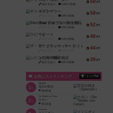
59
PT
紹介文あり
13件の投稿
ギャンブラー
58
PT
紹介文なし
2件の投稿
Bitter End ブタペスト救出作戦
52
PT
紹介文なし
1件の投稿
ラピード
46
PT
紹介文なし
1件の投稿
ザ・フラッフィー・ライト
44
PT
紹介文なし
0件の投稿
ふたつの城の物語
39
PT
紹介文あり
6件の投稿
お気に入りランキング
トップ50
Splendor
1
宝石の煌き
位
4040名
Die Siedler von Catan
2
カタン
位
3616名
Dominion
ドミニオン