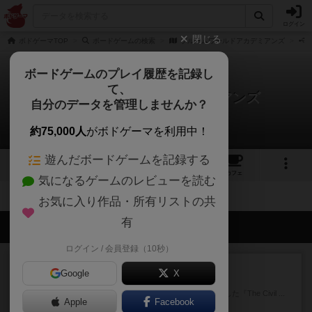
ログイン
閉じる
ボドゲーマTOP
ボードゲームの検索
ブルームワールドアカデミアンズ
ボードゲームのプレイ履歴を記録し
て、
ブルームワールドアカデミアンズ
自分のデータを管理しませんか？
拡張/関連作品 0件
約75,000人
がボドゲーマを利用中！
遊んだボードゲームを記録する
2
1
2
トップ
画像
動画
レビュー
カフェ
気になるゲームのレビューを読む
お気に入り作品・所有リストの共
有
会員の新しい投稿
ログイン / 会員登録（10秒）
レビュー
充実
Google
X
南北戦争
1983年にVictory Gamesが出版した『The Civil ...
Apple
Facebook
約3時間前
by Chaco