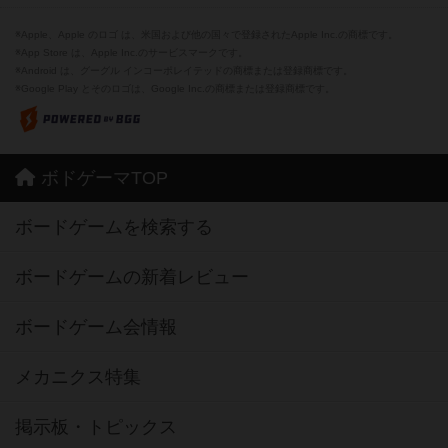
※Apple、Apple のロゴ は、米国および他の国々で登録されたApple Inc.の商標です。
※App Store は、Apple Inc.のサービスマークです。
※Android は、グーグル インコーポレイテッドの商標または登録商標です。
※Google Play とそのロゴは、Google Inc.の商標または登録商標です。
ボドゲーマTOP
ボードゲームを検索する
ボードゲームの新着レビュー
ボードゲーム会情報
メカニクス特集
掲示板・トピックス