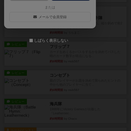
または
レビュー
画像付き
メールで会員登録
ファイアー・ブルズ / 火牛陣
火牛を引き連れて敵を殲滅させる。縦か斜めで前2
列まで攻撃できるが、自分...
約5時間前
by うらまこ
しばらく表示しない
レビュー
フリップ７
カードをめくるかパスをするかを決めてパスした
時のカード数字が得点になる...
約6時間前
by mob567
レビュー
コンセプト
親のプレイヤーがお題を決めて限られたヒントの
中から他のプレイヤーに当て...
約6時間前
by mob567
レビュー
海兵隊
1988年にVictory Gamesが出版した
『Leathernec...
約6時間前
by Chaco
ルール/インスト