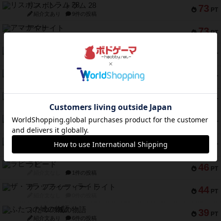
リスボン・トラム 28
73
PT
紹介文あり
9件の投稿
アマナイト
73
PT
紹介文なし
1件の投稿
ブラヴェスト
66
PT
紹介文なし
1件の投稿
スペクタキュラー
60
PT
紹介文なし
1件の投稿
スモールワールド
59
PT
紹介文あり
13件の投稿
ギャンブラー
58
PT
紹介文なし
2件の投稿
Bitter End ブタペスト救出作戦
52
PT
紹介文なし
1件の投稿
ラピード
46
PT
紹介文なし
1件の投稿
ザ・フラッフィー・ライト
44
PT
紹介文なし
0件の投稿
ふたつの城の物語
39
PT
紹介文あり
6件の投稿