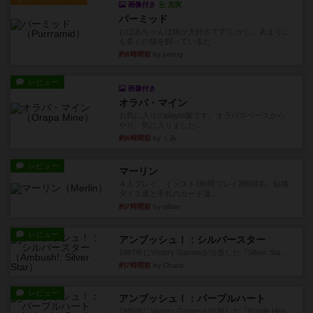
画像付き
充実
パーミッド
おばあちゃんは猫が大好きです!しかし、あまりに
も多くの猫を飼っているた...
約6時間前
by jurong
レビュー
画像付き
オラパ・マイン
お気に入りのplayte製です。オラパスペースから
やり、気に入りました...
約6時間前
by くみ
レビュー
マーリン
４人プレイ。インスト1時間プレイ2時間半。結構
ダイス運と手札のカード運...
約7時間前
by oliber
レビュー
アンブッシュ！：シルバースター
1987年にVictory Gamesが出版した『Silver Sta...
約7時間前
by Chaco
レビュー
アンブッシュ！：パープルハート
1985年にVictory Gamesが出版した『Purple Hea...