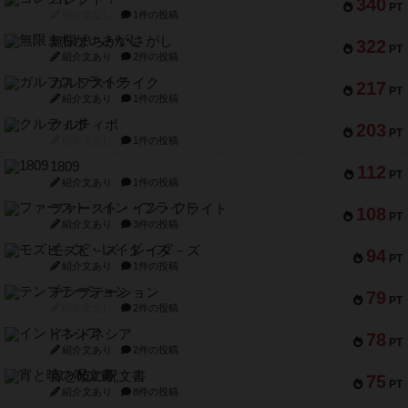
340
PT
紹介文なし
1件の投稿
無限まちがいさがし
322
PT
紹介文あり
2件の投稿
ガルフストライク
217
PT
紹介文あり
1件の投稿
クルティボ
203
PT
紹介文なし
1件の投稿
1809
112
PT
紹介文あり
1件の投稿
ファースト・イン・フライト
108
PT
紹介文あり
3件の投稿
モズビ－ズ・レイダ－ズ
94
PT
紹介文あり
1件の投稿
テンプテーション
79
PT
紹介文なし
2件の投稿
インドネシア
78
PT
紹介文あり
2件の投稿
宵と暁の呪文書
75
PT
紹介文あり
8件の投稿