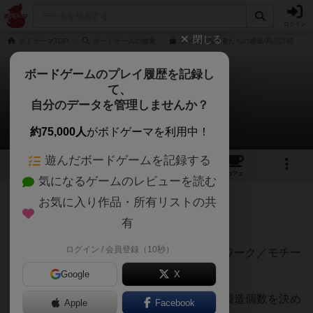
ログイン
閉じる
ボドゲーマTOP
ボードゲームの検索
ボドゲの制作者たちの通販/商品詳細
ボードゲームのプレイ履歴を記録し
て、
ボドゲの制作者たち
自分のデータを管理しませんか？
七盤のハムさんさんのレビュー
約75,000人
がボドゲーマを利用中！
遊んだボードゲームを記録する
2
3
5
トップ
画像
動画
レビュー
カフェ
気になるゲームのレビューを読む
お気に入り作品・所有リストの共
138名
1名
0
12ヶ月前
有
ログイン / 会員登録（10秒）
ボドゲの制作者になり、システム／アートワーク／モチー
フ／コンポーネントを育てます。
Google
X
ブース前を通る人数と買う人数を推定して製造個数を決め
Apple
Facebook