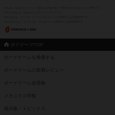
※Apple、Apple のロゴ は、米国および他の国々で登録されたApple Inc.の商標です。
※App Store は、Apple Inc.のサービスマークです。
※Android は、グーグル インコーポレイテッドの商標または登録商標です。
※Google Play とそのロゴは、Google Inc.の商標または登録商標です。
ボドゲーマTOP
ボードゲームを検索する
ボードゲームの新着レビュー
ボードゲーム会情報
メカニクス特集
掲示板・トピックス