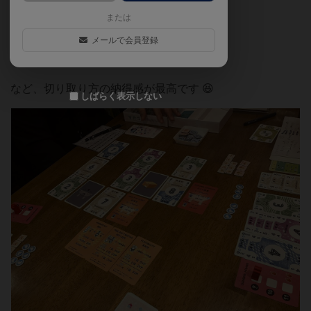
るのがミソ。
または
ボドゲを遊ぶと創作意欲が湧く🔥
メールで会員登録
広報宣伝は意外と時間を取る ⏰
など、切り取り方の納得感が最高です 😆
しばらく表示しない