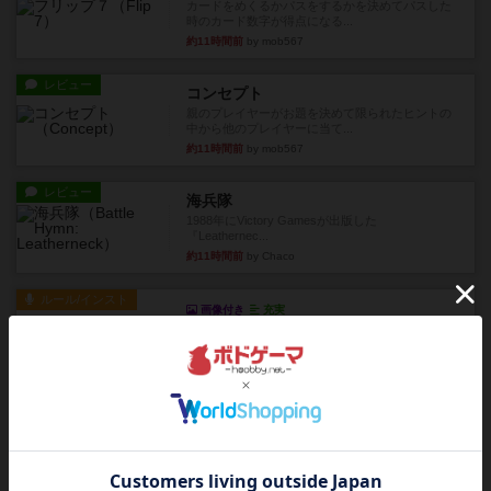
カードをめくるかパスをするかを決めてパスした
時のカード数字が得点になる...
約11時間前
by mob567
レビュー
コンセプト
親のプレイヤーがお題を決めて限られたヒントの
中から他のプレイヤーに当て...
約11時間前
by mob567
レビュー
海兵隊
1988年にVictory Gamesが出版した
『Leathernec...
約11時間前
by Chaco
ルール/インスト
画像付き
充実
パーミッド
おばあちゃんは猫が大好きです!しかし、あまりに
も多くの猫を飼っているた...
約12時間前
by jurong
レビュー
画像付き
オラパ・マイン
お気に入りのplayte製です。オラパスペースから