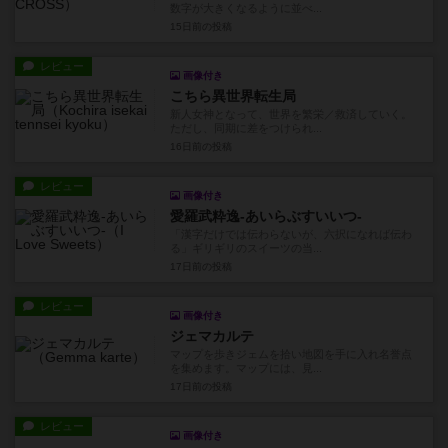
数字が大きくなるように並べ...
15日前
の投稿
レビュー
画像付き
こちら異世界転生局
新人女神となって、世界を繁栄／救済していく。
ただし、同期に差をつけられ...
16日前
の投稿
レビュー
画像付き
愛羅武粋逸-あいらぶすいいつ-
「漢字だけでは伝わらないが、六択になれば伝わ
る」ギリギリのスイーツの当...
17日前
の投稿
レビュー
画像付き
ジェマカルテ
マップを歩きジェムを拾い地図を手に入れ名誉点
を集めます。マップには、見...
17日前
の投稿
レビュー
画像付き