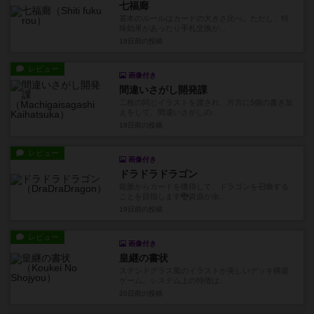
七福廊
基本のルールはカードの大きさ比べ。ただし、特
殊効果があったり手札交換が...
18日前
の投稿
レビュー
画像付き
間違いさがし開発課
二枚の同じイラストを渡され、片方に5個の書き加
えをして、間違いさがしの...
18日前
の投稿
レビュー
画像付き
ドラドラドラゴン
龍脈からカードを獲得して、ドラゴンを召喚する
ことを目指します🐉資源が余...
19日前
の投稿
レビュー
画像付き
皇継の書状
ステンドグラス風のイラストが美しいデッキ構築
ゲーム。システム上の特徴は...
20日前
の投稿