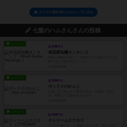
ボドゲの制作者たちのトップに戻る
七盤のハムさんさんの投稿
レビュー
画像付き
単語探知機タンタンゴ
縦軸と横軸を決めて、10個近くのお題の中から正
解を当てる協力型のクイズ...
13日前
の投稿
レビュー
画像付き
ボックスのかんじ
お題に合う札をとる漢字かるた。お題は、読み
方・画数など正解があるものか...
14日前
の投稿
レビュー
画像付き
ストリームスクロス
ダイスを振って、一直線に上から下、左から右に