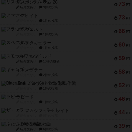
リスボン・トラム 28
73
PT
紹介文あり
9件の投稿
アマナイト
73
PT
紹介文なし
1件の投稿
ブラヴェスト
66
PT
紹介文なし
1件の投稿
スペクタキュラー
60
PT
紹介文なし
1件の投稿
スモールワールド
59
PT
紹介文あり
13件の投稿
ギャンブラー
58
PT
紹介文なし
2件の投稿
Bitter End ブタペスト救出作戦
52
PT
紹介文なし
1件の投稿
ラピード
46
PT
紹介文なし
1件の投稿
ザ・フラッフィー・ライト
44
PT
紹介文なし
0件の投稿
ふたつの城の物語
39
PT
紹介文あり
6件の投稿