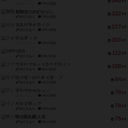
340
PT
紹介文なし
1件の投稿
無限まちがいさがし
322
PT
紹介文あり
2件の投稿
ガルフストライク
217
PT
紹介文あり
1件の投稿
クルティボ
203
PT
紹介文なし
1件の投稿
1809
112
PT
紹介文あり
1件の投稿
ファースト・イン・フライト
108
PT
紹介文あり
3件の投稿
モズビ－ズ・レイダ－ズ
94
PT
紹介文あり
1件の投稿
テンプテーション
79
PT
紹介文なし
2件の投稿
インドネシア
78
PT
紹介文あり
2件の投稿
宵と暁の呪文書
75
PT
紹介文あり
8件の投稿