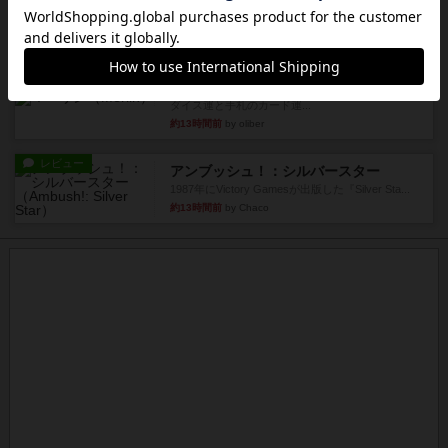
やり、気に入りました...
約12時間前
by くみ
レビュー
マーリン
４人プレイ。インスト1時間プレイ2時間半。結構
ダイス運と手札のカード運...
約13時間前
by oliber
レビュー
アンブッシュ！：シルバースター
1987年にVictory Gamesが出版した『Silver Sta...
約13時間前
by Chaco