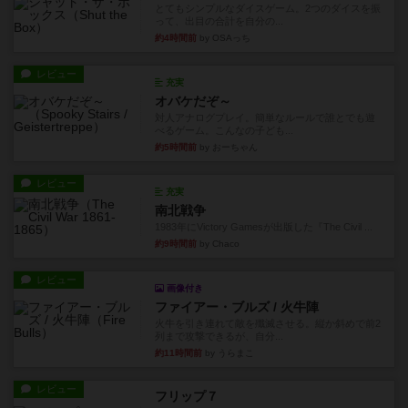
とてもシンプルなダイスゲーム。2つのダイスを振
って、出目の合計を自分の...
約4時間前
by OSAっち
レビュー
充実
オバケだぞ～
対人アナログプレイ。簡単なルールで誰とでも遊
べるゲーム。こんなの子ども...
約5時間前
by おーちゃん
レビュー
充実
南北戦争
1983年にVictory Gamesが出版した『The Civil ...
約9時間前
by Chaco
レビュー
画像付き
ファイアー・ブルズ / 火牛陣
火牛を引き連れて敵を殲滅させる。縦か斜めで前2
列まで攻撃できるが、自分...
約11時間前
by うらまこ
レビュー
フリップ７