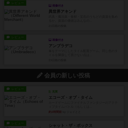
レビュー
画像付き
異世界アキンド
武具・魔法薬・食材・宝石のうちどの資源を集め
るか。資源の価値はみんなの...
21日前
の投稿
レビュー
画像付き
アンブラデコ
傘をテーマにしたタイル配置ゲーム。同じ色のタ
イルを隣接して置けない点は...
23日前
の投稿
会員の新しい投稿
レビュー
充実
エコーズ・オブ・タイム
カードゲームにファイナルファンタジーのアクテ
ィブタイムバトル（もしくは...
約3時間前
by ジェイとと
レビュー
シャット・ザ・ボックス