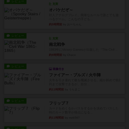
レビュー
充実
オバケだぞ～
対人アナログプレイ。簡単なルールで誰とでも遊
べるゲーム。こんなの子ども...
約5時間前
by おーちゃん
レビュー
充実
南北戦争
1983年にVictory Gamesが出版した『The Civil ...
約9時間前
by Chaco
レビュー
画像付き
ファイアー・ブルズ / 火牛陣
火牛を引き連れて敵を殲滅させる。縦か斜めで前2
列まで攻撃できるが、自分...
約11時間前
by うらまこ
レビュー
フリップ７
カードをめくるかパスをするかを決めてパスした
時のカード数字が得点になる...
約11時間前
by mob567