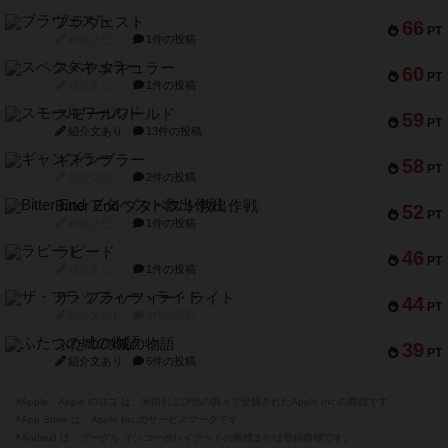
ブラヴェスト
66
PT
紹介文なし
1件の投稿
スペクタキュラー
60
PT
紹介文なし
1件の投稿
スモールワールド
59
PT
紹介文あり
13件の投稿
ギャンブラー
58
PT
紹介文なし
2件の投稿
Bitter End ブタペスト救出作戦
52
PT
紹介文なし
1件の投稿
ラピード
46
PT
紹介文なし
1件の投稿
ザ・フラッフィー・ライト
44
PT
紹介文なし
0件の投稿
ふたつの城の物語
39
PT
紹介文あり
6件の投稿
※Apple、Apple のロゴ は、米国および他の国々で登録されたApple Inc.の商標です。
※App Store は、Apple Inc.のサービスマークです。
※Android は、グーグル インコーポレイテッドの商標または登録商標です。