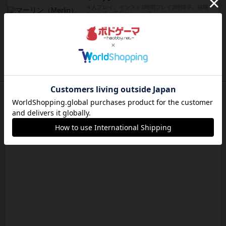
４人プレイ。インスト1時間プレイ2時間半。結構
ダイス運と手札のカード運...
約13時間前
by oliber
レビュー
アンブッシュ！：シルバースター
1987年にVictory Gamesが出版した『Silver Sta...
約13時間前
by Chaco