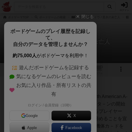
ログイン
閉じる
ボドゲーマTOP
ボードゲームの検索
ブラックウィドウ / 黒衣の未亡人
ボードゲームのプレイ履歴を記録し
て、
ブラックウィドウ / 黒衣の未亡人
自分のデータを管理しませんか？
Chacoさんのルール/インスト
約75,000人
がボドゲーマを利用中！
遊んだボードゲームを記録する
5
1
トップ
画像
動画
レビュー
カフェ
気になるゲームのレビューを読む
お気に入り作品・所有リストの共
87名
1名
0
約2ヶ月前
有
第２タ－ン以降に実戦配備が可能となるNorth American A-
36A Apacheに関する特別ル－ルです。 第３タ－ンの開始
ログイン / 会員登録（10秒）
時点で、この機体カ－ドを実戦配備しているプレイヤー
Google
X
は、当該タ－ンにおける山札からの補充を諦めることを宣
言すれば、North American P-51 Mustangの機体カ－ドを
Apple
Facebook