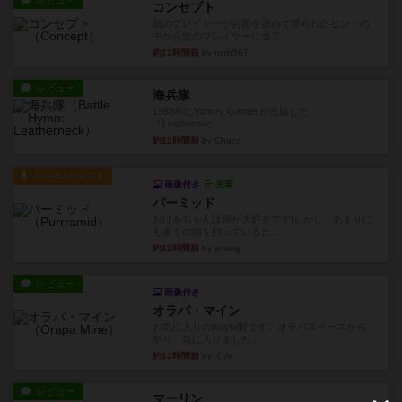
レビュー
コンセプト
親のプレイヤーがお題を決めて限られたヒントの
中から他のプレイヤーに当て...
約11時間前
by mob567
レビュー
海兵隊
1988年にVictory Gamesが出版した
『Leathernec...
約12時間前
by Chaco
ルール/インスト
画像付き
充実
パーミッド
おばあちゃんは猫が大好きです!しかし、あまりに
も多くの猫を飼っているた...
約12時間前
by jurong
レビュー
画像付き
オラパ・マイン
お気に入りのplayte製です。オラパスペースから
やり、気に入りました...
約12時間前
by くみ
レビュー
マーリン