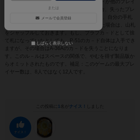
手札に加えることができます。P-51のカ－ドが他のプレイ
または
ヤーの手札もしくは量産カ－ドであった場合、失ったプレ
イヤーは直ちに山札からカ－ドを1枚引いて、自分の手札
メールで会員登録
とします。P-51のカ－ドが山札に残っていた場合は、山札
をシャッフルしておきます。もし、ブラフカ－ドとして捨
て札になっていたとしても、P-51のカ－ド自体は入手でき
しばらく表示しない
ますが、その場合はA-36Aのカ－ドを失うことになりま
す。このル－ルはスペースの関係で、やむを得ず製品版か
らオミットされたものです。補足：このゲームの最大プレ
イヤー数は、8人ではなく12人です。
この投稿に
1
名が
ナイス！
しました
ナイス！