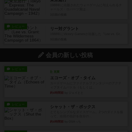
1988年に出版されたウォーゲームに与えられるチ
ャールズ・ロバーツ賞は...
3日前
の投稿
レビュー
リー対グラント
1988年にVictory Gamesが出版した『Lee vs. Gr...
3日前
の投稿
会員の新しい投稿
レビュー
充実
エコーズ・オブ・タイム
カードゲームにファイナルファンタジーのアクテ
ィブタイムバトル（もしくは...
約4時間前
by ジェイとと
レビュー
シャット・ザ・ボックス
とてもシンプルなダイスゲーム。2つのダイスを振
って、出目の合計を自分の...
約4時間前
by OSAっち