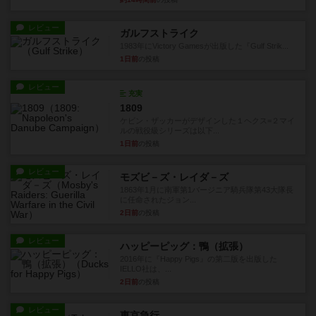
レビュー
ガルフストライク
1983年にVictory Gamesが出版した『Gulf Strik...
1日前
の投稿
レビュー
充実
1809
ケビン・ザッカーがデザインした１ヘクス=２マイ
ルの戦役級シリーズは以下...
1日前
の投稿
レビュー
モズビ－ズ・レイダ－ズ
1863年1月に南軍第1バージニア騎兵隊第43大隊長
に任命されたジョン...
2日前
の投稿
レビュー
ハッピーピッグ：鴨（拡張）
2016年に『Happy Pigs』の第二版を出版した
IELLO社は、...
2日前
の投稿
レビュー
東京急行