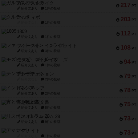
ガルフストライク
217
PT
紹介文あり
1件の投稿
クルティボ
203
PT
紹介文なし
1件の投稿
1809
112
PT
紹介文あり
1件の投稿
ファースト・イン・フライト
108
PT
紹介文あり
3件の投稿
モズビ－ズ・レイダ－ズ
94
PT
紹介文あり
1件の投稿
テンプテーション
79
PT
紹介文なし
2件の投稿
インドネシア
78
PT
紹介文あり
2件の投稿
宵と暁の呪文書
75
PT
紹介文あり
8件の投稿
リスボン・トラム 28
73
PT
紹介文あり
9件の投稿
アマナイト
73
PT
紹介文なし
1件の投稿