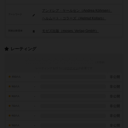
アンドレア・ケールセン（Andrea Köhrsen）
アートワーク
ヘルムート・コラーズ（Helmut Kollars）
モゼズ出版（moses. Verlag GmbH）
関連企業/団体
レーティング
レーティングを行うには
ログイン
が必要です
-
非公開
10点の人
-
非公開
9点の人
-
非公開
8点の人
-
非公開
7点の人
-
非公開
6点の人
-
非公開
5点の人