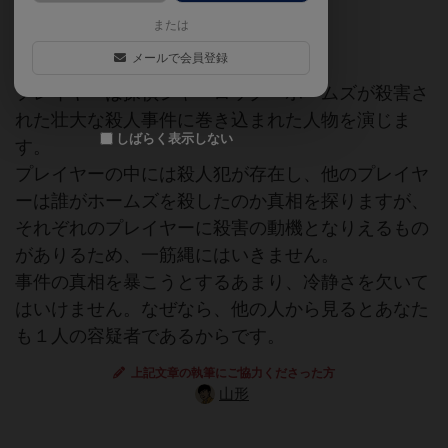
または
マーダーミステリー
メールで会員登録
プレイヤーは探偵シャーロック・ホームズが殺害さ
れた壮大な殺人事件に巻き込まれた人物を演じま
しばらく表示しない
す。
プレイヤーの中には殺人犯が存在し、他のプレイヤ
ーは誰がホームズを殺したのか真相を探りますが、
それぞれのプレイヤーに殺害の動機となりえるもの
がありるため、一筋縄にはいきません。
事件の真相を暴こうとするあまり、冷静さを欠いて
はいけません。なぜなら、他の人から見るとあなた
も１人の容疑者であるからです。
上記文章の執筆にご協力くださった方
山形