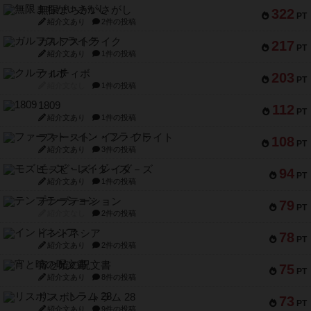
無限まちがいさがし
322
PT
紹介文あり
2件の投稿
ガルフストライク
217
PT
紹介文あり
1件の投稿
クルティボ
203
PT
紹介文なし
1件の投稿
1809
112
PT
紹介文あり
1件の投稿
ファースト・イン・フライト
108
PT
紹介文あり
3件の投稿
モズビ－ズ・レイダ－ズ
94
PT
紹介文あり
1件の投稿
テンプテーション
79
PT
紹介文なし
2件の投稿
インドネシア
78
PT
紹介文あり
2件の投稿
宵と暁の呪文書
75
PT
紹介文あり
8件の投稿
リスボン・トラム 28
73
PT
紹介文あり
9件の投稿