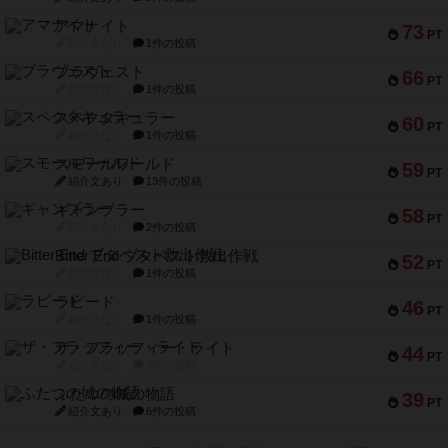
アマナイト
73
PT
紹介文なし
1件の投稿
ブラヴェスト
66
PT
紹介文なし
1件の投稿
スペクタキュラー
60
PT
紹介文なし
1件の投稿
スモールワールド
59
PT
紹介文あり
13件の投稿
ギャンブラー
58
PT
紹介文なし
2件の投稿
Bitter End ブタペスト救出作戦
52
PT
紹介文なし
1件の投稿
ラピード
46
PT
紹介文なし
1件の投稿
ザ・フラッフィー・ライト
44
PT
紹介文なし
0件の投稿
ふたつの城の物語
39
PT
紹介文あり
6件の投稿