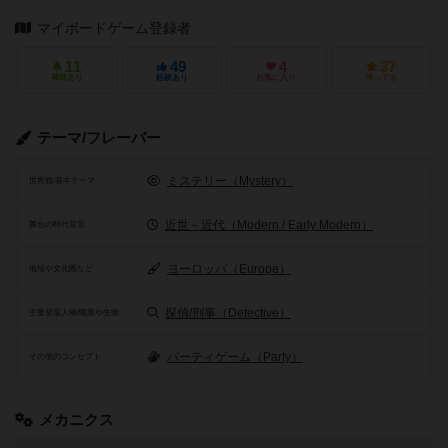
マイボードゲーム登録者
11
49
4
37
興味あり
経験あり
お気に入り
持ってる
テーマ/フレーバー
ミステリー（Mystery）
世界観/基本テーマ
近世～近代（Modern / Early Modern）
舞台の時代背景
ヨーロッパ（Europe）
地域や文化圏など
探偵/刑事（Detective）
主要登場人物/職業や生物
パーティゲーム（Party）
その他のコンセプト
メカニクス