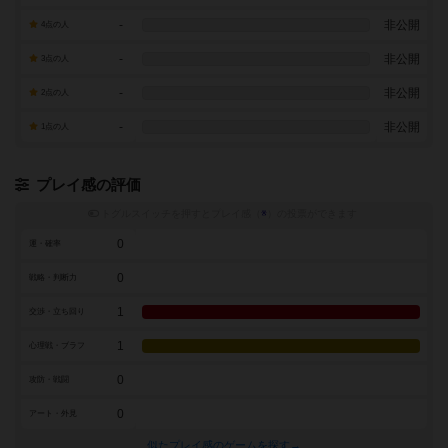
-
非公開
4点の人
-
非公開
3点の人
-
非公開
2点の人
-
非公開
1点の人
プレイ感の評価
トグルスイッチを押すとプレイ感（
※
）の投票ができます
0
運・確率
0
戦略・判断力
1
交渉・立ち回り
1
心理戦・ブラフ
0
攻防・戦闘
0
アート・外見
似たプレイ感のゲームを探す→