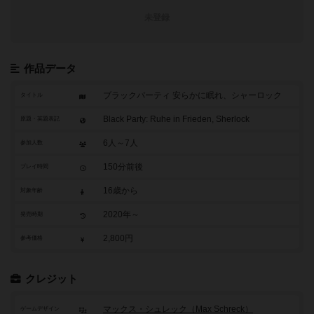
未登録
作品データ
ブラックパーティ 安らかに眠れ、シャーロック
タイトル
Black Party: Ruhe in Frieden, Sherlock
原題・英題表記
6人～7人
参加人数
150分前後
プレイ時間
16歳から
対象年齢
2020年～
発売時期
2,800円
参考価格
クレジット
マックス・シュレック（Max Schreck）
ゲームデザイン