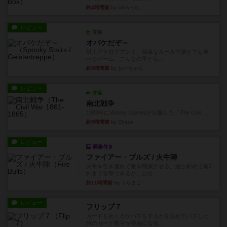
約4時間前
by OSAっち
レビュー
充実
オバケだぞ～
対人アナログプレイ。簡単なルールで誰とでも遊
べるゲーム。こんなの子ども...
約5時間前
by おーちゃん
レビュー
充実
南北戦争
1983年にVictory Gamesが出版した『The Civil ...
約9時間前
by Chaco
レビュー
画像付き
ファイアー・ブルズ / 火牛陣
火牛を引き連れて敵を殲滅させる。縦か斜めで前2
列まで攻撃できるが、自分...
約11時間前
by うらまこ
レビュー
フリップ７
カードをめくるかパスをするかを決めてパスした
時のカード数字が得点になる...