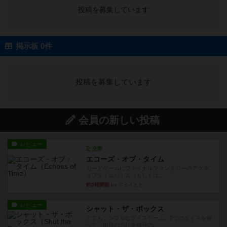
投稿を募集しています
掲示板 0件
投稿を募集しています
会員の新しい投稿
レビュー
充実
エコーズ・オブ・タイム
カードゲームにファイナルファンタジーのアクテ
ィブタイムバトル（もしくは...
約3時間前
by ジェイとと
レビュー
シャット・ザ・ボックス
とてもシンプルなダイスゲーム。2つのダイスを振
って、出目の合計を自分の...