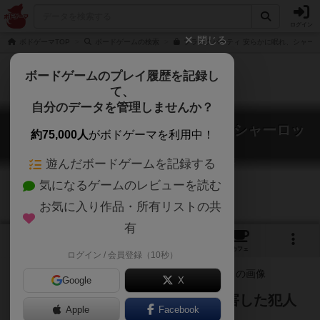
ログイン
閉じる
ボドゲーマTOP
ボードゲームの検索
ブラックパーティ 安らかに眠れ、シャーロ
ボードゲームのプレイ履歴を記録し
て、
自分のデータを管理しませんか？
ブラックパーティ 安らかに眠れ、シャーロッ
約75,000人
がボドゲーマを利用中！
ク
Black Party: Ruhe in Frieden, Sherlock
遊んだボードゲームを記録する
気になるゲームのレビューを読む
お気に入り作品・所有リストの共
有
1
1
5
トップ
画像
動画
レビュー
カフェ
ログイン / 会員登録（10秒）
Google
X
探偵シャーロック・ホームズを殺害した犯人
Apple
Facebook
は誰なのか？