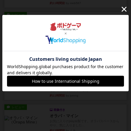
約11時間前
by mob567
レビュー
コンセプト
親のプレイヤーがお題を決めて限られたヒントの
中から他のプレイヤーに当て...
約11時間前
by mob567
レビュー
海兵隊
1988年にVictory Gamesが出版した
『Leathernec...
約11時間前
by Chaco
ルール/インスト
画像付き
充実
パーミッド
おばあちゃんは猫が大好きです!しかし、あまりに
も多くの猫を飼っているた...
約11時間前
by jurong
レビュー
画像付き
オラパ・マイン
お気に入りのplayte製です。オラパスペースから
やり、気に入りました...
約12時間前
by くみ