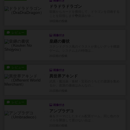
画像付き
ドラドラドラゴン
龍脈からカードを獲得して、ドラゴンを召喚する
ことを目指します🐉資源が余...
19日前
の投稿
レビュー
画像付き
皇継の書状
ステンドグラス風のイラストが美しいデッキ構築
ゲーム。システム上の特徴は...
20日前
の投稿
レビュー
画像付き
異世界アキンド
武具・魔法薬・食材・宝石のうちどの資源を集め
るか。資源の価値はみんなの...
21日前
の投稿
レビュー
画像付き
アンブラデコ
傘をテーマにしたタイル配置ゲーム。同じ色のタ
イルを隣接して置けない点は...
23日前
の投稿