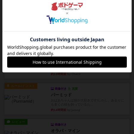
フリップ７
カードをめくるかパスをするかを決めてパスした
時のカード数字が得点になる...
約13時間前
by mob567
レビュー
コンセプト
親のプレイヤーがお題を決めて限られたヒントの
中から他のプレイヤーに当て...
約13時間前
by mob567
レビュー
海兵隊
1988年にVictory Gamesが出版した
『Leathernec...
約13時間前
by Chaco
ルール/インスト
画像付き
充実
パーミッド
おばあちゃんは猫が大好きです!しかし、あまりに
も多くの猫を飼っているた...
約14時間前
by jurong
レビュー
画像付き
オラパ・マイン