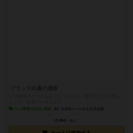
ブラック白書の通販
いい効果のカードなんて１つもない。理不尽にすぐ死ん
じゃう、社畜サバイバル！
1～2営業日以内に発送
日本語ルール付き/日本語版
3,960
¥
（税込）