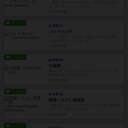
「漢字だけでは伝わらないが、六択になれば伝わ
る」ギリギリのスイーツの当...
17日前
の投稿
レビュー
画像付き
ジェマカルテ
マップを歩きジェムを拾い地図を手に入れ名誉点
を集めます。マップには、見...
17日前
の投稿
レビュー
画像付き
七福廊
基本のルールはカードの大きさ比べ。ただし、特
殊効果があったり手札交換が...
18日前
の投稿
レビュー
画像付き
間違いさがし開発課
二枚の同じイラストを渡され、片方に5個の書き加
えをして、間違いさがしの...
19日前
の投稿
レビュー