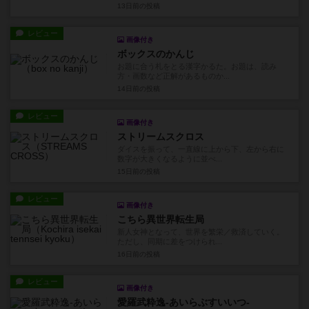
13日前
の投稿
レビュー
画像付き
ボックスのかんじ
お題に合う札をとる漢字かるた。お題は、読み
方・画数など正解があるものか...
14日前
の投稿
レビュー
画像付き
ストリームスクロス
ダイスを振って、一直線に上から下、左から右に
数字が大きくなるように並べ...
15日前
の投稿
レビュー
画像付き
こちら異世界転生局
新人女神となって、世界を繁栄／救済していく。
ただし、同期に差をつけられ...
16日前
の投稿
レビュー
画像付き
愛羅武粋逸-あいらぶすいいつ-