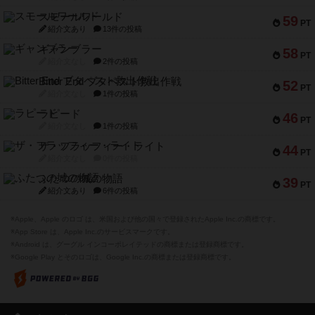
スモールワールド
59
PT
紹介文あり
13件の投稿
ギャンブラー
58
PT
紹介文なし
2件の投稿
Bitter End ブタペスト救出作戦
52
PT
紹介文なし
1件の投稿
ラピード
46
PT
紹介文なし
1件の投稿
ザ・フラッフィー・ライト
44
PT
紹介文なし
0件の投稿
ふたつの城の物語
39
PT
紹介文あり
6件の投稿
※Apple、Apple のロゴ は、米国および他の国々で登録されたApple Inc.の商標です。
※App Store は、Apple Inc.のサービスマークです。
※Android は、グーグル インコーポレイテッドの商標または登録商標です。
※Google Play とそのロゴは、Google Inc.の商標または登録商標です。