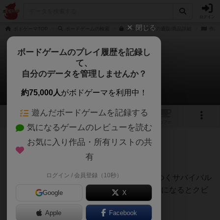
ログイン
閉じる
ボドゲーマTOP
ボードゲームの検索
ブラック白書の通販/商品詳細
作品
ボードゲームのプレイ履歴を記録し
て、
ブラック白書
自分のデータを管理しませんか？
七盤のハムさんさんのレビュー
約75,000人
がボドゲーマを利用中！
遊んだボードゲームを記録する
1
1
トップ
画像
動画
レビュー
カフェ
気になるゲームのレビューを読む
お気に入り作品・所有リストの共
97名
0名
0
9ヶ月前
有
ログイン / 会員登録（10秒）
ブラック企業の社員となって会社にしがみつくサバイバル
ゲームで、HPが0になると過労死、信頼が0になるとクビ
Google
X
💀
Apple
Facebook