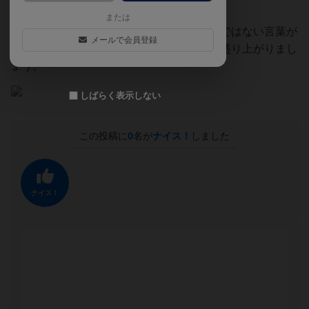
最後まで会社にしがみつけたら勝利！
または
ゲーム中は労災や無断欠勤といった穏やかではない言葉が
メールで会員登録
飛び交うので、ジョークを楽しめる友人と盛り上がりまし
ょう。
しばらく表示しない
この投稿に
0
名が
ナイス！
しました
ナイス！