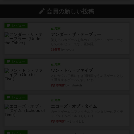
会員の新しい投稿
レビュー
充実
アンダー・ザ・テーブラー
笑えるバカゲームを集めているライトゲーマーと
してのレビューです。正体隠...
21分前
by toyota
レビュー
充実
ワン・トゥ・ファイブ
とにかくお手軽にすき間時間をうめるゲームとし
て重宝するゲームです。いわ...
約2時間前
by nabekoh
レビュー
充実
エコーズ・オブ・タイム
カードゲームにファイナルファンタジーのアクテ
ィブタイムバトル（もしくは...
約6時間前
by ジェイとと
レビュー