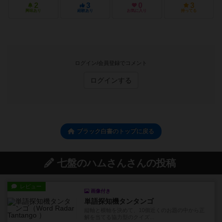
2
3
0
3
興味あり
経験あり
お気に入り
持ってる
ログイン/会員登録でコメント
ログインする
ブラック白書のトップに戻る
七盤のハムさんさんの投稿
レビュー
画像付き
単語探知機タンタンゴ
縦軸と横軸を決めて、10個近くのお題の中から正
解を当てる協力型のクイズ...