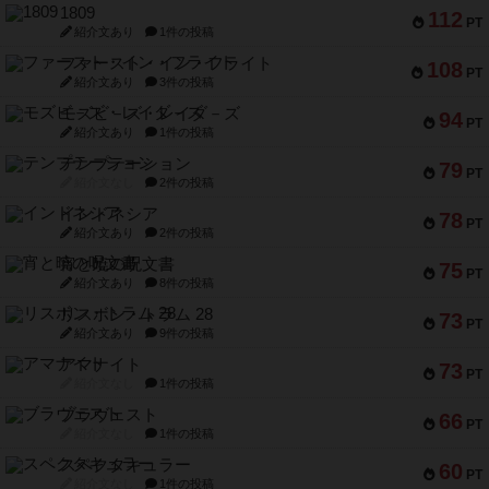
1809
112
PT
紹介文あり
1件の投稿
ファースト・イン・フライト
108
PT
紹介文あり
3件の投稿
モズビ－ズ・レイダ－ズ
94
PT
紹介文あり
1件の投稿
テンプテーション
79
PT
紹介文なし
2件の投稿
インドネシア
78
PT
紹介文あり
2件の投稿
宵と暁の呪文書
75
PT
紹介文あり
8件の投稿
リスボン・トラム 28
73
PT
紹介文あり
9件の投稿
アマナイト
73
PT
紹介文なし
1件の投稿
ブラヴェスト
66
PT
紹介文なし
1件の投稿
スペクタキュラー
60
PT
紹介文なし
1件の投稿