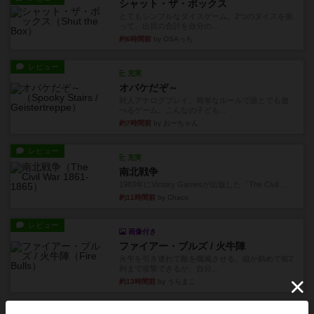
シャット・ザ・ボックス
とてもシンプルなダイスゲーム。2つのダイスを振
って、出目の合計を自分の...
約6時間前
by OSAっち
レビュー
充実
オバケだぞ～
対人アナログプレイ。簡単なルールで誰とでも遊
べるゲーム。こんなの子ども...
約7時間前
by おーちゃん
レビュー
充実
南北戦争
1983年にVictory Gamesが出版した『The Civil ...
約11時間前
by Chaco
レビュー
画像付き
ファイアー・ブルズ / 火牛陣
火牛を引き連れて敵を殲滅させる。縦か斜めで前2
列まで攻撃できるが、自分...
約13時間前
by うらまこ
レビュー