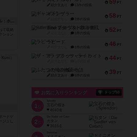
59
PT
紹介文あり
13件の投稿
ギャンブラー
58
PT
紹介文なし
2件の投稿
ボックストップピンボール：ホーンテッドハウス
Bitter End ブタペスト救出作戦
52
重ねて収納
PT
紹介文なし
1件の投稿
クション
ラピード
46
PT
紹介文なし
1件の投稿
ザ・フラッフィー・ライト
44
PT
紹介文なし
0件の投稿
ふたつの城の物語
39
PT
紹介文あり
6件の投稿
お気に入りランキング
トップ50
Splendor
1
宝石の煌き
位
4040名
ルボードゲ
Die Siedler von Catan
2
カタン
ージュし
位
3616名
Dominion
ドミニオン