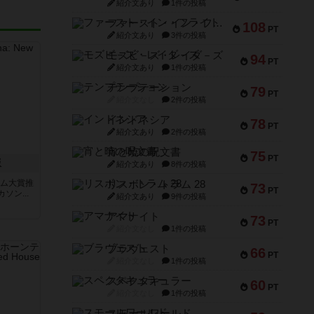
紹介文あり
1件の投稿
ファースト・イン・フライト
108
PT
紹介文あり
3件の投稿
モズビ－ズ・レイダ－ズ
94
PT
紹介文あり
1件の投稿
テンプテーション
79
PT
紹介文なし
2件の投稿
インドネシア
78
PT
紹介文あり
2件の投稿
宵と暁の呪文書
75
PT
版
紹介文あり
8件の投稿
ーム大賞推
リスボン・トラム 28
73
PT
ン...
紹介文あり
9件の投稿
アマナイト
73
PT
紹介文なし
1件の投稿
ブラヴェスト
66
PT
紹介文なし
1件の投稿
スペクタキュラー
60
PT
紹介文なし
1件の投稿
スモールワールド