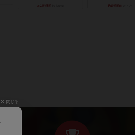
約14時間前
by jurong
約15時間前
by くみ
閉じる
、