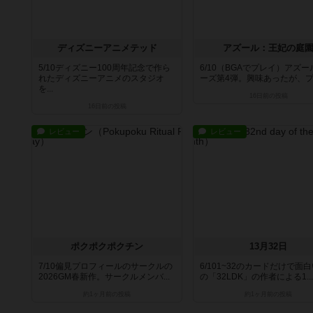
ディズニーアニメテッド
アズール：王妃の庭
5/10ディズニー100周年記念で作ら
6/10（BGAでプレイ）アズ
れたディズニーアニメのスタジオ
ーズ第4弾。興味あったが、プレ
を...
16日前
の投稿
16日前
の投稿
レビュー
レビュー
ポクポクポクチン
13月32日
7/10偏見プロフィールのサークルの
6/101~32のカードだけで面
2026GM春新作。サークルメンバ...
の「32LDK」の作者による1...
約1ヶ月前
の投稿
約1ヶ月前
の投稿