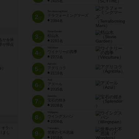
2415名
Terraforming Mars
2
テラフォーミングマーズ
位
2394名
Stone Garden
3
枯山水
位
るかを決
2281名
字が得点
Viticulture
4
ワイナリーの四季
位
2272名
Agricola
5
アグリコラ
位
2119名
Azul
6
アズール
位
2035名
Splendor
7
宝石の煌き
位
2028名
Wingspan
8
ウイングスパン
位
2006名
す。オラパ
7 Wonders
9
りまし
世界の七不思議
位
1919名