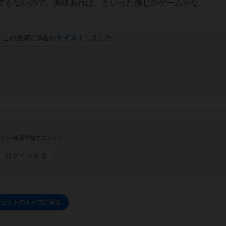
でもないので、興味あれば、といった感じのゲームかな。
この投稿に
0
名が
ナイス！
しました
イン/会員登録でコメント
ログインする
ビットのトップに戻る