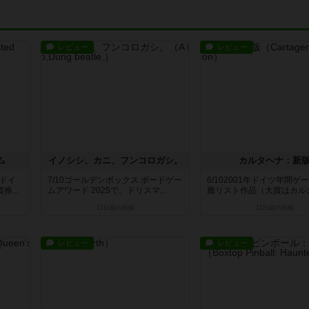
レビュー
レビュー
ム
イノシシ、カニ、フンコロガシ。
カルタヘナ：新
年ドイ
7/10ゴールデンボックス ボードゲー
6/102001年ドイツ年間ゲ
...
ムアワード 2025で、ドリスマ...
薦リスト作品（大賞はカルカソ
11日前
の投稿
11日前
の投稿
レビュー
レビュー