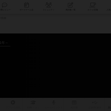
索
新着レビュー
ボードゲーム会
コミュニティ
掲示板一覧
の投稿
11年～
リプレイ
日記
戦略
・コツ
ルール
/インスト
掲示板
拡張/関連
作
次