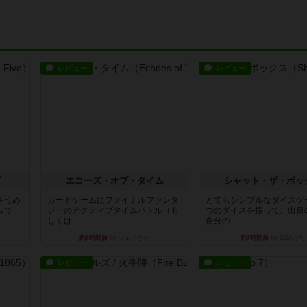
レビュー
レビュー
ブ
エコーズ・オブ・タイム
シャット・ザ・ボッ
をうめ
カードゲームにファイナルファンタ
とてもシンプルなダイスゲ
ムで
ジーのアクティブタイムバトル（も
つのダイスを振って、出目
しくは...
自分の...
約6時間前
by ジェイとと
約7時間前
by OSAっち
レビュー
レビュー