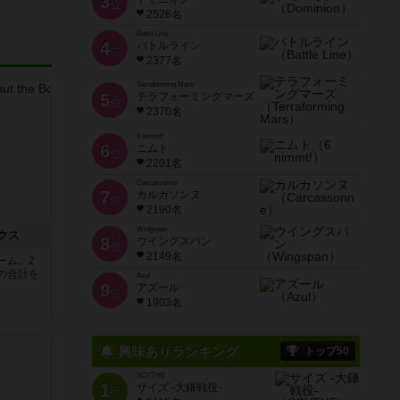
3
位
2528名
Battle Line
4
バトルライン
位
2377名
Terraforming Mars
5
テラフォーミングマーズ
位
2370名
6 nimmt!
6
ニムト
位
2201名
Carcassonne
7
カルカソンヌ
位
2190名
Wingspan
クス
8
ウイングスパン
位
2149名
ーム。2
の合計を
Azul
9
アズール
位
1903名
興味ありランキング
トップ50
SCYTHE
1
サイズ -大鎌戦役-
位