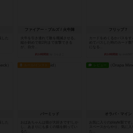
ファイアー・ブルズ / 火牛陣
フリップ７
出版した
火牛を引き連れて敵を殲滅させる。
カードをめくるかパスをす
縦か斜めで前2列まで攻撃できる
めてパスした時のカード数
が、自分...
になる...
約14時間前
by うらまこ
約14時間前
by mob567
ルール/インスト
レビュー
パーミッド
オラパ・マイン
出版した
おばあちゃんは猫が大好きです!しか
お気に入りのplayte製で
し、あまりにも多くの猫を飼ってい
スペースからやり、気に入
るた...
た...