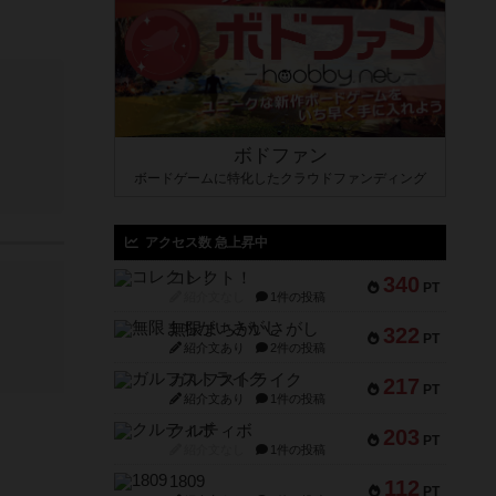
ボドファン
ボードゲームに特化したクラウドファンディング
アクセス数 急上昇中
コレクト！
340
PT
紹介文なし
1件の投稿
無限まちがいさがし
322
PT
紹介文あり
2件の投稿
ガルフストライク
217
PT
紹介文あり
1件の投稿
クルティボ
203
PT
紹介文なし
1件の投稿
1809
112
PT