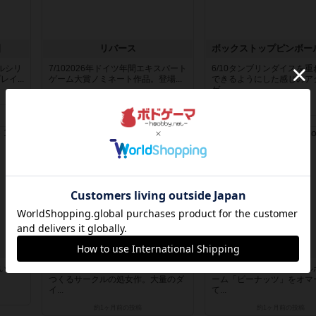
園
リバース
ールシリ
7/102026年ドイツ年間エキスパート
6/10タンブリンダイスを
イ...
ゲーム大賞ノミネート作品。登場...
できるようにした感じのア
ゲ...
約1ヶ月前
の投稿
約1ヶ月前
の投稿
レビュー
レビュー
蠱毒
えだまめの国
白い話題
4/10缶のパッケージだけでゲームを
7/10超人気レアギャンブ
つくるサークルの処女作。大量のダ
ーム「ピーナッツ」をオマ
イ...
て...
約1ヶ月前
の投稿
約1ヶ月前
の投稿