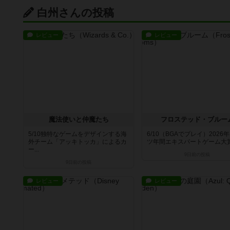
白州さんの投稿
レビュー
レビュー
魔法使いと仲魔たち
フロステッド・ブルー
5/10独特なゲームをデザインする海
6/10（BGAでプレイ）2026
外チーム「アッキトッカ」によるカ
ツ年間エキスパートゲーム大賞推
ー...
9日前
の投稿
9日前
の投稿
レビュー
レビュー