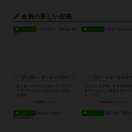
会員の新しい投稿
レビュー
レビュー
アンダー・ザ・テーブラー
ワン・トゥ・ファイ
笑えるバカゲームを集めているライ
とにかくお手軽にすき間時間
トゲーマーとしてのレビューです。
るゲームとして重宝するゲー
正体隠...
す。いわ...
約1時間前
by toyota
約3時間前
by nabekoh
レビュー
レビュー