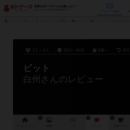
世界のボードゲームを楽しもう！
ボードゲーム専門の総合情報サイト
データベース
検
ボドゲーマTOP
ボードゲームの検索
ビット
レビュー
白州さん
1人～4人
30分～40分
8歳～
20
ビット
白州さんのレビュー
1
1
5
ゲーム
トップ
画像
動画
レビュー
店舗/
カフェ