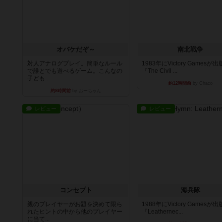
オバケだぞ～
南北戦争
対人アナログプレイ。簡単なルール
1983年にVictory Gamesが
で誰とでも遊べるゲーム。こんなの
『The Civil ...
子ども...
約12時間前
by Chaco
約8時間前
by おーちゃん
レビュー
レビュー
コンセプト
海兵隊
親のプレイヤーがお題を決めて限ら
1988年にVictory Gamesが
れたヒントの中から他のプレイヤー
『Leathernec...
に当て...