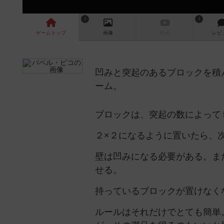
1
1
ゲーム
トップ
画像
動画
レビ
凹みと突起のあるブロックを積
ーム。
ブロックは、突起の数によって
２×２になるように置いたら、
壁は凹みになる必要がある。ま
せる。
持っているブロックが置けなく
ルールはそれだけでとても簡単