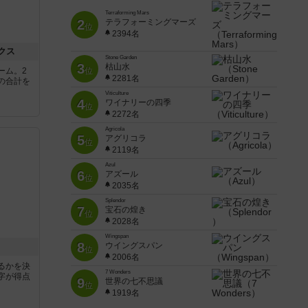
Terraforming Mars
2
テラフォーミングマーズ
位
2394名
クス
Stone Garden
3
枯山水
ーム。2
位
2281名
の合計を
Viticulture
4
ワイナリーの四季
位
2272名
Agricola
5
アグリコラ
位
2119名
Azul
6
アズール
位
2035名
Splendor
7
宝石の煌き
位
2028名
Wingspan
8
ウイングスパン
位
2006名
るかを決
7 Wonders
字が得点
9
世界の七不思議
位
1919名