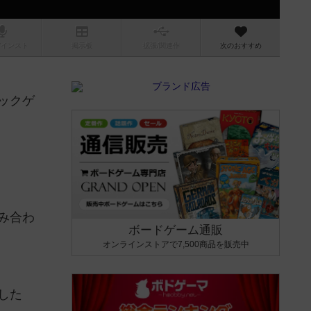
/インスト
掲示板
拡張/関連
作
次のおすすめ
ックゲ
み合わ
ボードゲーム通販
オンラインストアで7,500商品を販売中
した