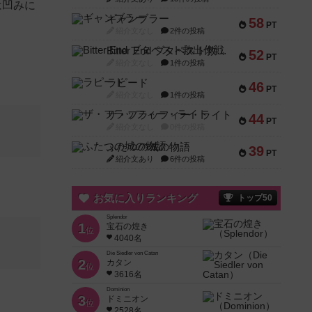
は凹みに
ギャンブラー
58
PT
紹介文なし
2件の投稿
Bitter End ブタペスト救出作戦
52
PT
紹介文なし
1件の投稿
ラピード
46
PT
紹介文なし
1件の投稿
ザ・フラッフィー・ライト
44
PT
紹介文なし
0件の投稿
ふたつの城の物語
39
PT
紹介文あり
6件の投稿
お気に入りランキング
トップ50
Splendor
1
宝石の煌き
位
4040名
Die Siedler von Catan
2
カタン
位
3616名
Dominion
3
ドミニオン
位
2528名