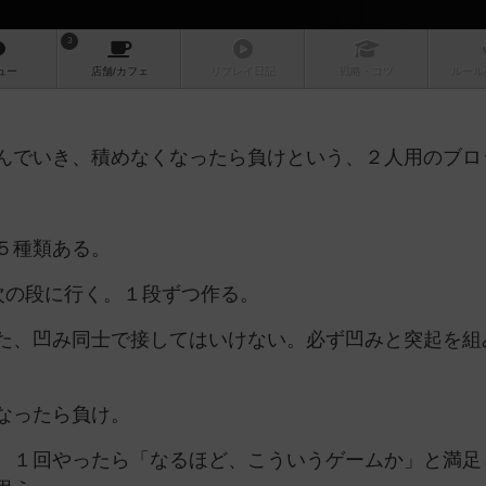
3
ュー
店舗/
カフェ
リプレイ
日記
戦略
・コツ
ルール
んでいき、積めなくなったら負けという、２人用のブロ
５種類ある。
次の段に行く。１段ずつ作る。
た、凹み同士で接してはいけない。必ず凹みと突起を組
なったら負け。
。１回やったら「なるほど、こういうゲームか」と満足