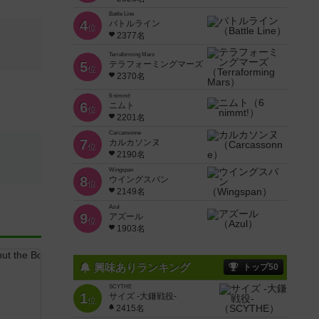
Battle Line
4
バトルライン
位
2377名
Terraforming Mars
5
テラフォーミングマーズ
位
2370名
6 nimmt!
6
ニムト
位
2201名
Carcassonne
7
カルカソンヌ
位
2190名
Wingspan
8
ウイングスパン
位
2149名
Azul
9
アズール
位
1903名
興味ありランキング
トップ50
SCYTHE
1
サイズ -大鎌戦役-
位
2415名