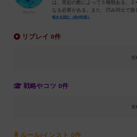
は、突起の数によって５種類ある。２
なる必要がある。また、凹み同士で接し
みなりん
続きを読む（約4年前）
リプレイ 0件
投
戦略やコツ 0件
投
ルール/インスト 0件