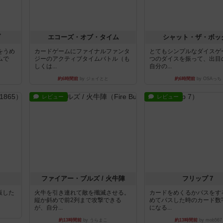
ブ
エコーズ・オブ・タイム
シャット・ザ・ボッ
をうめ
カードゲームにファイナルファンタ
とてもシンプルなダイスゲ
ムで
ジーのアクティブタイムバトル（も
つのダイスを振って、出目
しくは...
自分の...
約6時間前
by ジェイとと
約6時間前
by OSAっち
レビュー
レビュー
ファイアー・ブルズ / 火牛陣
フリップ７
出版した
火牛を引き連れて敵を殲滅させる。
カードをめくるかパスをす
縦か斜めで前2列まで攻撃できる
めてパスした時のカード数
が、自分...
になる...
約13時間前
by うらまこ
約13時間前
by mob567