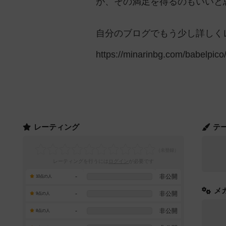
が、その満足を得るのもいいと
自分のブログでもう少し詳しく
https://minarinbg.com/babelpico
レーティング
テ
レーティングを行うには
ログイン
が必要です
-
非公開
10点の人
メ
-
非公開
9点の人
-
非公開
8点の人