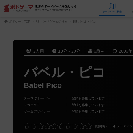
世界のボードゲームを楽しもう！
ボードゲーム専門の総合情報サイト
データベース
検
ボドゲーマTOP
ボードゲームの検索
バベル・ピコ
2人用
10分～20分
6歳～
2006
バベル・ピコ
Babel Pico
テーマ/フレーバー
：
登録を募集しています
メカニクス
：
登録を募集しています
ゲームデザイナー
：
登録を募集しています
レーティン