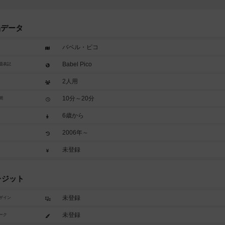
品データ
バベル・ピコ
Babel Pico
題表記
2人用
10分～20分
間
6歳から
2006年～
未登録
レジット
未登録
ザイン
未登録
ーク