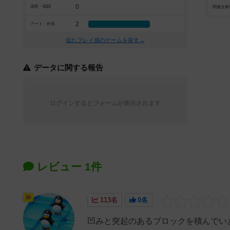
0
攻防・戦闘
関連企業
2
アート・外見
似たプレイ感のゲームを探す→
データに関する報告
ログインするとフォームが表示されます
レビュー 1件
神
113名
0名
凹みと突起のあるブロックを積んでい