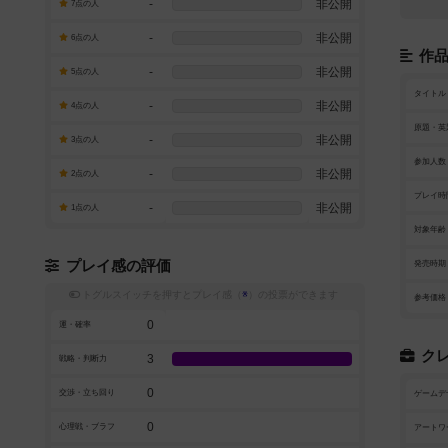
-
非公開
7点の人
-
非公開
6点の人
作
-
非公開
5点の人
タイトル
-
非公開
4点の人
原題・英
-
非公開
3点の人
参加人数
-
非公開
2点の人
プレイ時
-
非公開
1点の人
対象年齢
プレイ感の評価
発売時期
トグルスイッチを押すとプレイ感（
※
）の投票ができます
参考価格
0
運・確率
ク
3
戦略・判断力
0
交渉・立ち回り
ゲームデ
0
心理戦・ブラフ
アートワ