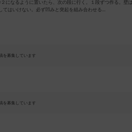
×２になるように置いたら、次の段に行く。１段ずつ作る。壁
てはいけない。必ず凹みと突起を組み合わせる...
稿を募集しています
稿を募集しています