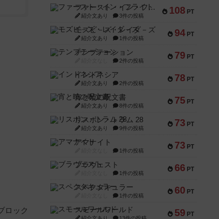
ファースト・イン・フライト
108
PT
紹介文あり
3件の投稿
モズビ－ズ・レイダ－ズ
94
PT
紹介文あり
1件の投稿
テンプテーション
79
PT
紹介文なし
2件の投稿
インドネシア
78
PT
紹介文あり
2件の投稿
宵と暁の呪文書
75
PT
紹介文あり
8件の投稿
リスボン・トラム 28
73
PT
紹介文あり
9件の投稿
アマナイト
73
PT
紹介文なし
1件の投稿
ブラヴェスト
66
PT
紹介文なし
1件の投稿
スペクタキュラー
60
PT
紹介文なし
1件の投稿
スモールワールド
ブロック
59
PT
紹介文あり
13件の投稿