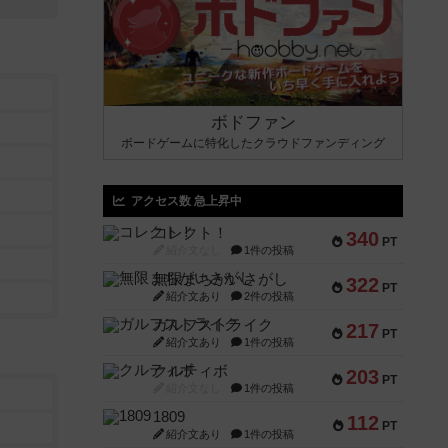
ボドファン
ボードゲームに特化したクラウドファンディング
アクセス数 急上昇中
コレクト！
340
PT
紹介文なし
1件の投稿
無限まちがいさがし
322
PT
紹介文あり
2件の投稿
ガルフストライク
217
PT
紹介文あり
1件の投稿
クルティボ
203
PT
紹介文なし
1件の投稿
1809
112
PT
紹介文あり
1件の投稿