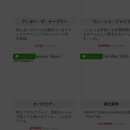
アンダー・ザ・テーブラー
ワン・トゥ・ファイ
笑えるバカゲームを集めているライ
とにかくお手軽にすき間時間
トゲーマーとしてのレビューです。
るゲームとして重宝するゲー
正体隠...
す。いわ...
33分前
by toyota
約2時間前
by nabekoh
レビュー
レビュー
オバケだぞ～
南北戦争
対人アナログプレイ。簡単なルール
1983年にVictory Gamesが
で誰とでも遊べるゲーム。こんなの
『The Civil ...
子ども...
約11時間前
by Chaco
約7時間前
by おーちゃん