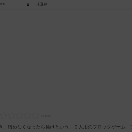
未登録
/団体
き、積めなくなったら負けという、２人用のブロックゲーム。