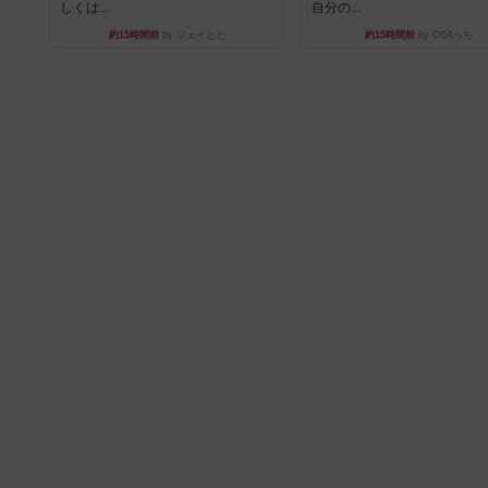
しくは...
自分の...
約15時間前
by ジェイとと
約15時間前
by OSAっち