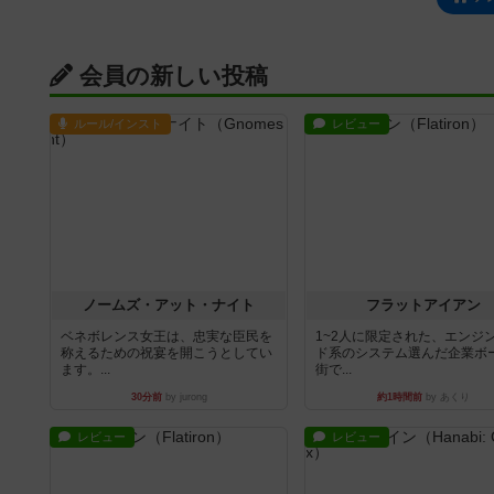
会員の新しい投稿
ルール/インスト
レビュー
ノームズ・アット・ナイト
フラットアイアン
ベネボレンス女王は、忠実な臣民を
1~2人に限定された、エンジ
称えるための祝宴を開こうとしてい
ド系のシステム選んだ企業ボ
ます。...
街で...
30分前
by jurong
約1時間前
by あくり
レビュー
レビュー