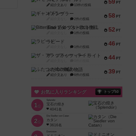
59
PT
紹介文あり
13件の投稿
ギャンブラー
58
PT
紹介文なし
2件の投稿
Bitter End ブタペスト救出作戦
52
PT
紹介文なし
1件の投稿
ラピード
46
PT
紹介文なし
1件の投稿
ザ・フラッフィー・ライト
44
PT
紹介文なし
0件の投稿
ふたつの城の物語
39
PT
紹介文あり
6件の投稿
お気に入りランキング
トップ50
Splendor
1
宝石の煌き
位
4041名
Die Siedler von Catan
2
カタン
位
3616名
Dominion
ドミニオン