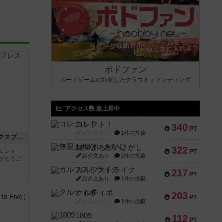
ボドファン
ボードゲームに特化したクラウドファンディング
アクセス数 急上昇中
コレクト！
340
PT
紹介文なし
1件の投稿
トランスオリエント・エクスプレス
無限まちがいさがし
322
エント・
PT
紹介文あり
2件の投稿
がとうご
ガルフストライク
217
PT
紹介文あり
1件の投稿
クルティボ
203
PT
紹介文なし
1件の投稿
1809
112
PT