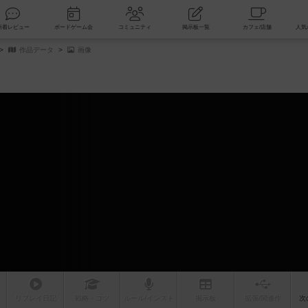
索
新着レビュー
ボードゲーム会
コミュニティ
掲示板一覧
作品データ
画像
リプレイ
日記
戦略
・コツ
ルール
/インスト
掲示板
拡張/関連
作
次