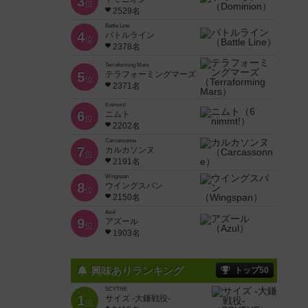
3
位
2529名
Battle Line
4
バトルライン
位
2378名
Terraforming Mars
5
テラフォーミングマーズ
位
2371名
6 nimmt!
6
ニムト
位
2202名
Carcassonne
7
カルカソンヌ
位
2191名
Wingspan
8
ウイングスパン
位
2150名
Azul
9
アズール
位
1903名
興味ありランキング
トップ50
SCYTHE
1
サイズ -大鎌戦役-
位