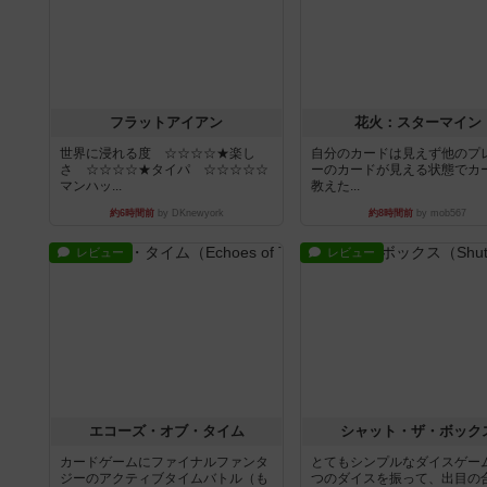
フラットアイアン
花火：スターマイン
世界に浸れる度 ☆☆☆☆★楽し
自分のカードは見えず他のプ
さ ☆☆☆☆★タイパ ☆☆☆☆☆
ーのカードが見える状態でカ
マンハッ...
教えた...
約6時間前
by DKnewyork
約8時間前
by mob567
レビュー
レビュー
エコーズ・オブ・タイム
シャット・ザ・ボック
カードゲームにファイナルファンタ
とてもシンプルなダイスゲー
ジーのアクティブタイムバトル（も
つのダイスを振って、出目の