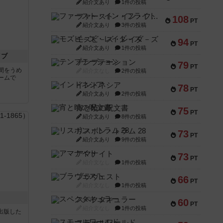
紹介文あり
1件の投稿
ファースト・イン・フライト
108
PT
紹介文あり
3件の投稿
モズビ－ズ・レイダ－ズ
94
PT
紹介文あり
1件の投稿
イブ
テンプテーション
79
PT
間をうめ
紹介文なし
2件の投稿
ームで
インドネシア
78
PT
紹介文あり
2件の投稿
宵と暁の呪文書
75
PT
紹介文あり
8件の投稿
リスボン・トラム 28
73
PT
紹介文あり
9件の投稿
アマナイト
73
PT
紹介文なし
1件の投稿
ブラヴェスト
66
PT
紹介文なし
1件の投稿
スペクタキュラー
60
PT
紹介文なし
1件の投稿
sが出版した
スモールワールド