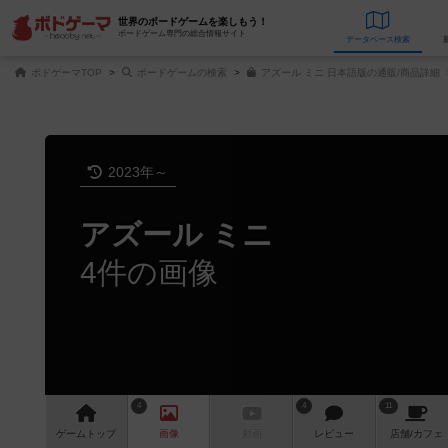
世界のボードゲームを楽しもう！
ボードゲーム専門の総合情報サイト
データベース
検
ボドゲーマTOP
ボードゲームの検索
アズール ミニ 日本語版の通販/商品詳細
2023年～
アズール ミニ
4件の画像
4
4
11
ゲーム
トップ
画像
動画
レビュー
店舗/
カフェ