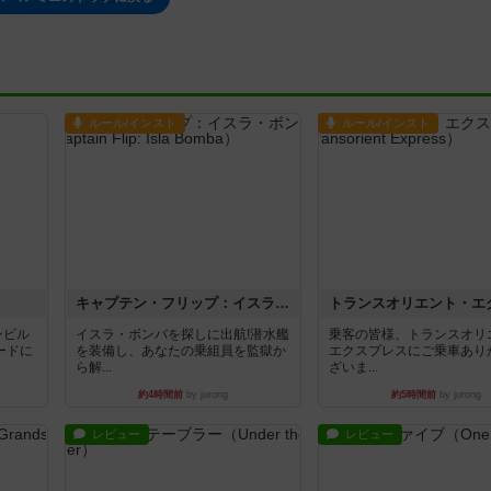
ルール/インスト
ルール/インスト
キャプテン・フリップ：イスラ・ボンバ
ンビル
イスラ・ボンバを探しに出航!潜水艦
乗客の皆様、トランスオリ
ードに
を装備し、あなたの乗組員を監獄か
エクスプレスにご乗車あり
ら解...
ざいま...
約4時間前
by jurong
約5時間前
by jurong
レビュー
レビュー