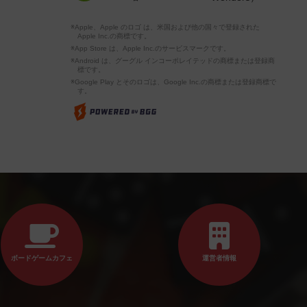
※Apple、Apple のロゴ は、米国および他の国々で登録された
Apple Inc.の商標です。
※App Store は、Apple Inc.のサービスマークです。
※Android は、グーグル インコーポレイテッドの商標または登録商
標です。
※Google Play とそのロゴは、Google Inc.の商標または登録商標で
す。
ボードゲームカフェ
運営者情報