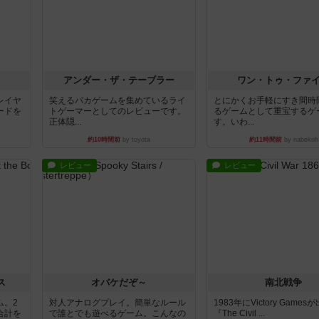
アンダー・ザ・テーブラー
ワン・トゥ・ファ
レイヤ
笑えるバカゲームを集めているライ
とにかくお手軽にすき間時
ードを
トゲーマーとしてのレビューです。
るゲームとして重宝するゲ
正体隠...
す。いわ...
約10時間前
by toyota
約11時間前
by nabekoh
レビュー
レビュー
ス
オバケだぞ～
南北戦争
ム。2
対人アナログプレイ。簡単なルール
1983年にVictory Game
合計を
で誰とでも遊べるゲーム。こんなの
『The Civil ...