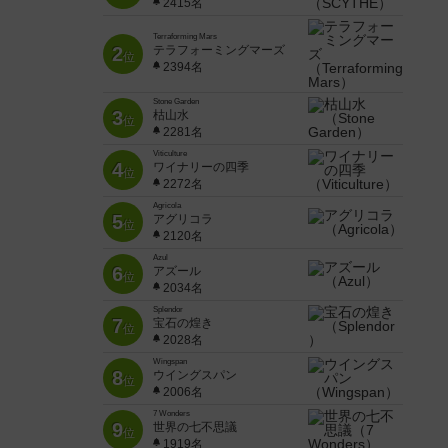
2415名
Terraforming Mars
2
テラフォーミングマーズ
位
2394名
Stone Garden
3
枯山水
位
2281名
Viticulture
4
ワイナリーの四季
位
2272名
Agricola
5
アグリコラ
位
2120名
Azul
6
アズール
位
2034名
Splendor
7
宝石の煌き
位
2028名
Wingspan
8
ウイングスパン
位
2006名
7 Wonders
9
世界の七不思議
位
1919名