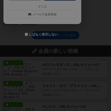
または
メールで会員登録
0
0
しばらく表示しない
アクアリアのトップに戻る
会員の新しい投稿
レビュー
ホロウレギオンズ：ASLモジュール7
1989年にAvalon Hill社が出版した『Hollow Legi...
13分前
by Chaco
レビュー
ウエスト・オブ・アラメイン：ASLモジュール5
1988年にAvalon Hill社が出版した『West of Ala...
20分前
by Chaco
レビュー
ヤンクス：ASLモジュール3