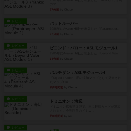
1987年にAvalon Hill社が出版した『Yanks』に付属
のマ...
27分前
by Chaco
レビュー
パラトルーパー
1986年にAvalon Hill社が出版した『Paratrooper...
27分前
by Chaco
レビュー
ビヨンド・バロー：ASLモジュール1
1985年にAvalon Hill社が出版した『Beyond Valo...
34分前
by Chaco
レビュー
パルチザン：ASLモジュール4
『Squad Leader』用の追加マップとして発売され
たマップ#10...
約1時間前
by Chaco
レビュー
ドミニオン：海辺
ドミニオン拡張第３弾で、主に持続カードが追加
されます。今弾以前のドミニ...
約1時間前
by aki
レビュー
充実