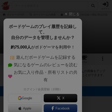
ログイン
閉じる
ボドゲーマTOP
ボードゲームの検索
アクアリア 日本語版の通販/商品詳細
ボードゲームのプレイ履歴を記録し
て、
アクアリア
自分のデータを管理しませんか？
2件の画像
約75,000人
がボドゲーマを利用中！
遊んだボードゲームを記録する
2
9
トップ
画像
動画
レビュー
カフェ
気になるゲームのレビューを読む
ボドゲーマにログインすると、
「アクアリア（Aquaria）」
の画像をアップ
お気に入り作品・所有リストの共
ロード出来たり、他のユーザーの投稿画像に評価を付けることができます。
また、トップ6の画像は様々なページで表示されます。
有
ログイン / 会員登録（10秒）
トップに表示される画像
Google
X
jurong
REIんズ
Apple
Facebook