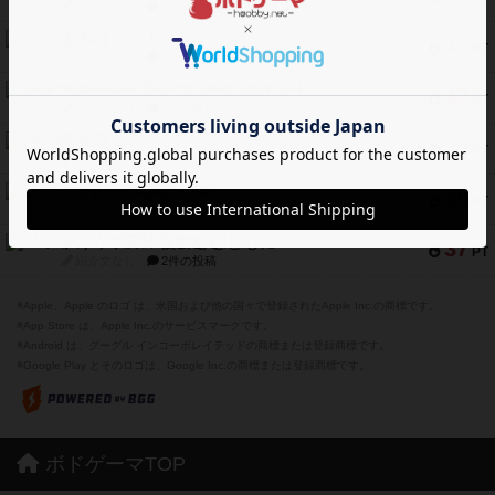
紹介文あり
4件の投稿
とうほうの！
42
PT
紹介文なし
1件の投稿
スターマイン・ラミー ポケット
42
PT
紹介文あり
2件の投稿
海兵隊
39
PT
紹介文あり
1件の投稿
スーパーストア3000
39
PT
紹介文なし
1件の投稿
フリップ７：復讐心とともに
37
PT
紹介文なし
2件の投稿
※Apple、Apple のロゴ は、米国および他の国々で登録されたApple Inc.の商標です。
※App Store は、Apple Inc.のサービスマークです。
※Android は、グーグル インコーポレイテッドの商標または登録商標です。
※Google Play とそのロゴは、Google Inc.の商標または登録商標です。
ボドゲーマTOP