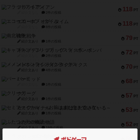
フラットアイアン
118
PT
紹介文なし
2件の投稿
エコーズ・オブ・タイム
118
PT
紹介文なし
8件の投稿
南北戦争
79
PT
紹介文あり
1件の投稿
キャプテン・フリップ：イスラ・ボンバ
72
PT
紹介文なし
2件の投稿
メメントオンラインタクティクス
70
PT
紹介文あり
4件の投稿
パーミッド
68
PT
紹介文なし
1件の投稿
クリーグ
57
PT
紹介文あり
1件の投稿
セミファイナル ～お前はまだ生きている～
53
PT
紹介文あり
1件の投稿
ふたつの街の物語
52
PT
紹介文あり
18件の投稿
クランク! ：冒険者たち（拡張）
50
PT