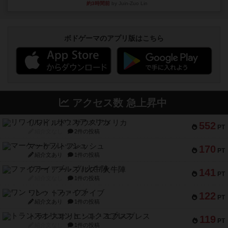
約3時間前
by Juin-Zuo Lin
ボドゲーマのアプリ版はこちら
アクセス数 急上昇中
リワイルド：サウスアメリカ
552
PT
紹介文なし
2件の投稿
マーケットフレッシュ
170
PT
紹介文あり
1件の投稿
ファイアー・ブルズ / 火牛陣
141
PT
紹介文なし
1件の投稿
ワン・トゥ・ファイブ
122
PT
紹介文あり
1件の投稿
トランスオリエント・エクスプレス
119
PT
紹介文なし
1件の投稿