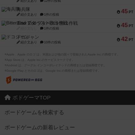
紹介文あり
12件の投稿
海兵隊
45
PT
紹介文あり
1件の投稿
Bitter End ブタペスト救出作戦
45
PT
紹介文なし
1件の投稿
ドコジャン
42
PT
紹介文あり
10件の投稿
※Apple、Apple のロゴ は、米国および他の国々で登録されたApple Inc.の商標です。
※App Store は、Apple Inc.のサービスマークです。
※Android は、グーグル インコーポレイテッドの商標または登録商標です。
※Google Play とそのロゴは、Google Inc.の商標または登録商標です。
ボドゲーマTOP
ボードゲームを検索する
ボードゲームの新着レビュー