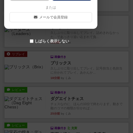
ます。動かし方はコマか壁に...
4分前
by くみ
または
メールで会員登録
リプレイ
画像付き
リーダーズ
久しぶりに取り出してプレイ。詰めきれなかっ
た…であっさり追い込まれて負...
しばらく表示しない
13分前
by くみ
リプレイ
画像付き
ブリックス
久しぶりに取り出してプレイ。記号担当と色担当
に分かれてプレイ。あかんか...
18分前
by くみ
レビュー
画像付き
ダグエイトチェス
チェスなのに、ほんの10分で終わります。動きで
敵のコマの種類が分かれば...
25分前
by くみ
レビュー
画像付き
充実