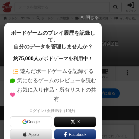
ログイン
閉じる
ボドゲーマTOP
ボードゲームの検索
赤い扉と殺人鬼の鍵
赤い扉と殺人鬼の
ボードゲームのプレイ履歴を記録し
て、
赤い扉と殺人鬼の鍵 BLACK MAZE
自分のデータを管理しませんか？
0件のルール/インスト
約75,000人
がボドゲーマを利用中！
遊んだボードゲームを記録する
7
4
9
トップ
画像
動画
レビュー
カフェ
気になるゲームのレビューを読む
お気に入り作品・所有リストの共
赤い扉と殺人鬼の鍵 BLACK MAZEのトップに戻る
有
ログイン / 会員登録（10秒）
会員の新しい投稿
Google
X
レビュー
スライプ
Apple
Facebook
メインコマ一つサブコマ四つでそれぞれプレイし