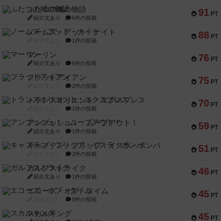
ふたつの城の物語
91
PT
紹介文あり
6件の投稿
ノームズ・アット・ナイト
88
PT
紹介文なし
1件の投稿
マーリン
76
PT
紹介文あり
6件の投稿
フラットアイアン
75
PT
紹介文なし
2件の投稿
トランスオリエント・エクスプレス
70
PT
紹介文なし
1件の投稿
アンブッシュ！：ムーブアウト！
59
PT
紹介文あり
1件の投稿
キャプテン・フリップ：イスラ・ボンバ
51
PT
紹介文なし
2件の投稿
ガルフストライク
46
PT
紹介文あり
1件の投稿
エコーズ・オブ・タイム
45
PT
紹介文なし
8件の投稿
スカルキング
45
PT