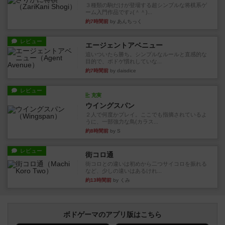
３種類の駒だけが登場する超シンプルな将棋系ゲ
ーム入門作品です♪(＾＾)...
約7時間前
by あんちっく
レビュー
エージェントアベニュー
追いついたら勝ち。シンプルなルールと直感的な
目的で、ボドゲ慣れしていな...
約7時間前
by daisdice
レビュー
充実
ウイングスパン
２人で何度かプレイ。ここでも指摘されているよ
うに、一部強力な鳥(カラス...
約8時間前
by S
レビュー
街コロ通
街コロとの違いは初めから二つサイコロを振れる
など、少しの違いはあるけれ...
約13時間前
by くみ
ボドゲーマのアプリ版はこちら