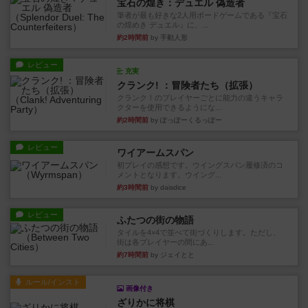
宝石の煌き：デュエル 偽造者
筆者が最も好きな2人用ボードゲームである『宝石
の煌めき デュエル』に、...
約2時間前
by 手動人形
レビュー
充実
クランク! ：冒険者たち（拡張）
クランク！のプレイヤーごとに能力の違うキャラ
クターを使用できるようにな...
約2時間前
by ぽっぽーくるっぽー
レビュー
ワイアームスパン
初プレイの感想です。ウイングスパン履修済のコ
メントとなります。ウイング...
約3時間前
by daisdice
レビュー
ふたつの街の物語
タイルを4×4で並べて街づくりします。ただし、
街は各プレイヤーの間にあ...
約7時間前
by ジェイとと
ルール/インスト
画像付き
ざりかに将棋