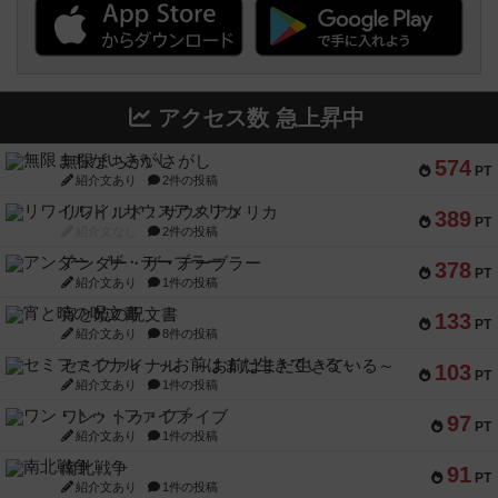
アクセス数 急上昇中
無限まちがいさがし
574
PT
紹介文あり
2件の投稿
リワイルド：サウスアメリカ
389
PT
紹介文なし
2件の投稿
アンダー・ザ・テーブラー
378
PT
紹介文あり
1件の投稿
宵と暁の呪文書
133
PT
紹介文あり
8件の投稿
セミファイナル ～お前はまだ生きている～
103
PT
紹介文あり
1件の投稿
ワン・トゥ・ファイブ
97
PT
紹介文あり
1件の投稿
南北戦争
91
PT
紹介文あり
1件の投稿