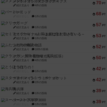
メメントオンラインタクティクス
70
PT
紹介文あり
4件の投稿
パーミッド
68
PT
紹介文なし
1件の投稿
クリーグ
57
PT
紹介文あり
1件の投稿
セミファイナル ～お前はまだ生きている～
53
PT
紹介文あり
1件の投稿
ふたつの街の物語
52
PT
紹介文あり
18件の投稿
クランク! ：冒険者たち（拡張）
50
PT
紹介文あり
4件の投稿
とうほうの！
42
PT
紹介文なし
1件の投稿
スターマイン・ラミー ポケット
42
PT
紹介文あり
2件の投稿
海兵隊
39
PT
紹介文あり
1件の投稿
スーパーストア3000
39
PT
紹介文なし
1件の投稿