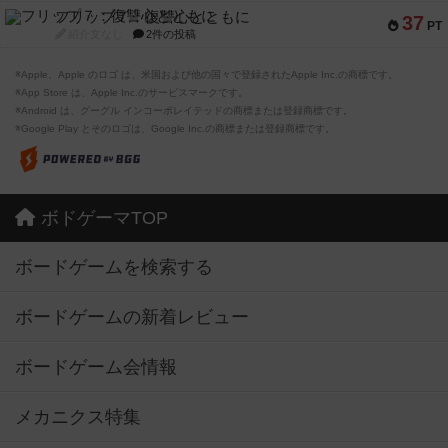
フリップ７：復讐心とともに
37
PT
紹介文なし
2件の投稿
※Apple、Apple のロゴ は、米国および他の国々で登録されたApple Inc.の商標です。
※App Store は、Apple Inc.のサービスマークです。
※Android は、グーグル インコーポレイテッドの商標または登録商標です。
※Google Play とそのロゴは、Google Inc.の商標または登録商標です。
ボドゲーマTOP
ボードゲームを検索する
ボードゲームの新着レビュー
ボードゲーム会情報
メカニクス特集