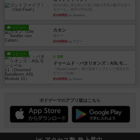
自分の前に背を向けて並ぶ5枚の手札の数字を当て
るゲーム。相手の手札/場...
約5時間前
by daisdice
レビュー
カタン
神ゲー
約5時間前
by アプー
レビュー
充実
ドゥームド・バタリオンズ：ASLモジュール11
『Squad Leader』用の追加マップとして発売され
たマップの#9...
約6時間前
by Chaco
ボドゲーマのアプリ版はこちら