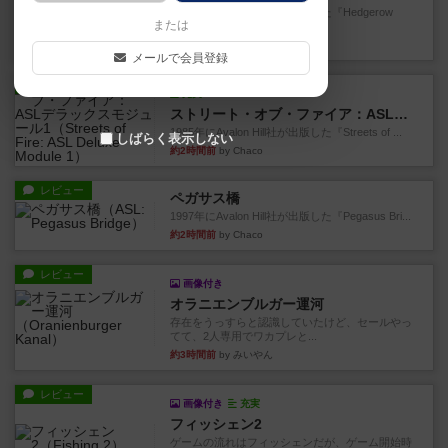
1987年にAvalon Hill社が出版した『Hedgerow
または
He...
約2時間前
by Chaco
メールで会員登録
レビュー
充実
ストリート・オブ・ファイア：ASLデラックスモジュール1
1985年にAvalon Hill社が出版した『Streets of ...
しばらく表示しない
約2時間前
by Chaco
レビュー
ペガサス橋
1997年にAvalon Hill社が出版した『Pegasus Bri...
約2時間前
by Chaco
レビュー
画像付き
オラニエンブルガー運河
存在をうっすらと認識していたけど、セールやっ
てて、2人専用でワカプレと...
約3時間前
by みいやん
レビュー
画像付き
充実
フィッシェン2
ゲームの流れはフィッシェンだが、ゲーム開始時