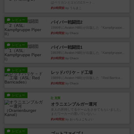
はペリカンとエビの2スート...
約3時間前
by うらまこ
レビュー
パイパー戦闘団2
1996年にAvalon Hill社が出版した『Kampfgruppe...
約3時間前
by Chaco
レビュー
パイパー戦闘団1
1993年にAvalon Hill社が出版した『Kampfgruppe...
約3時間前
by Chaco
レビュー
レッドバリケ－ド工場
1989年にAvalon Hill社が出版した『Red Barrica...
約3時間前
by Chaco
レビュー
充実
オラニエンブルガー運河
友人の所持してるゲームをさせてもらいました。
まだワーカーの置いていない...
約4時間前
by おっちょこちょい
レビュー
ゴットファイブ！