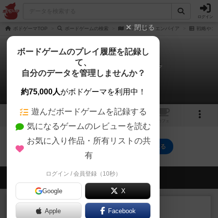
ログイン
閉じる
ボドゲーマTOP
ボードゲームの検索
エアポート・エンパイア
戦略やコ
ボードゲームのプレイ履歴を記録し
て、
エアポート・エンパイア
自分のデータを管理しませんか？
0件の戦略やコツ
約75,000人
がボドゲーマを利用中！
遊んだボードゲームを記録する
1
トップ
画像
動画
レビュー
カフェ
気になるゲームのレビューを読む
お気に入り作品・所有リストの共
エアポート・エンパイアのトップに戻る
有
ログイン / 会員登録（10秒）
会員の新しい投稿
Google
X
レビュー
充実
Apple
Facebook
ヘッジロウ・ヘル