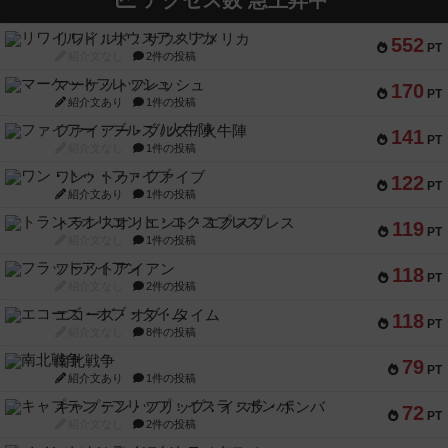
アクセス数 急上昇中
リワイルド：サウスアメリカ
552
PT
紹介文なし
2件の投稿
マーケットフレッシュ
170
PT
紹介文あり
1件の投稿
ファイアー・ブルズ / 火牛陣
141
PT
紹介文なし
1件の投稿
ワン・トゥ・ファイブ
122
PT
紹介文あり
1件の投稿
トランスオリエント・エクスプレス
119
PT
紹介文なし
1件の投稿
フラットアイアン
118
PT
紹介文なし
2件の投稿
エコーズ・オブ・タイム
118
PT
紹介文なし
8件の投稿
南北戦争
79
PT
紹介文あり
1件の投稿
キャプテン・フリップ：イスラ・ボンバ
72
PT
紹介文なし
2件の投稿