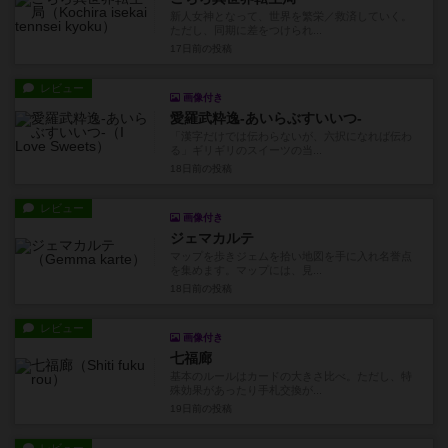
新人女神となって、世界を繁栄／救済していく。
ただし、同期に差をつけられ...
17日前
の投稿
レビュー
画像付き
愛羅武粋逸-あいらぶすいいつ-
「漢字だけでは伝わらないが、六択になれば伝わ
る」ギリギリのスイーツの当...
18日前
の投稿
レビュー
画像付き
ジェマカルテ
マップを歩きジェムを拾い地図を手に入れ名誉点
を集めます。マップには、見...
18日前
の投稿
レビュー
画像付き
七福廊
基本のルールはカードの大きさ比べ。ただし、特
殊効果があったり手札交換が...
19日前
の投稿