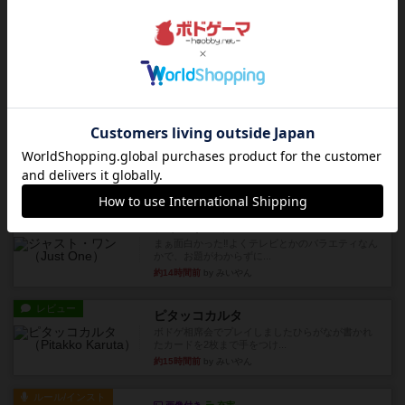
約13時間前
by nekomanma222
レビュー
ヘックメック
サイコロゲームです1から5までの数字と芋虫がか
かれたダイス。これを振っ...
約14時間前
by みいやん
レビュー
ハゲタカのえじき
超有名なゲームですが、初めてプレイしました。1
から15までのカードがプ...
約14時間前
by みいやん
レビュー
ジャスト・ワン
まぁ面白かった‼️よくテレビとかのバラエティなん
かで、お題がわからずに...
約14時間前
by みいやん
レビュー
ピタッコカルタ
ボドゲ相席会でプレイしましたひらがなが書かれ
たカードを2枚まで手をつけ...
約15時間前
by みいやん
ルール/インスト