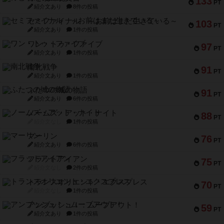
133
PT
紹介文あり
8件の投稿
セミファイナル ～お前はまだ生きている～
103
PT
紹介文あり
1件の投稿
ワン・トゥ・ファイブ
97
PT
紹介文あり
1件の投稿
南北戦争
91
PT
紹介文あり
1件の投稿
ふたつの城の物語
91
PT
紹介文あり
6件の投稿
ノームズ・アット・ナイト
88
PT
紹介文なし
1件の投稿
マーリン
76
PT
紹介文あり
6件の投稿
フラットアイアン
75
PT
紹介文なし
2件の投稿
トランスオリエント・エクスプレス
70
PT
紹介文なし
1件の投稿
アンブッシュ！：ムーブアウト！
59
PT
紹介文あり
1件の投稿