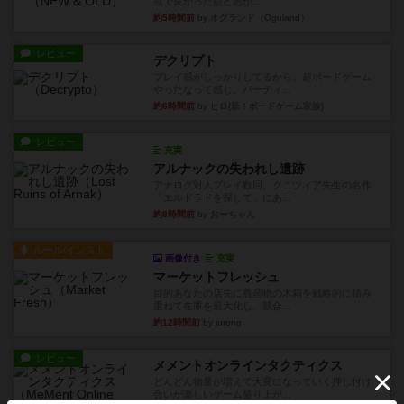
点で良かった点と悪か...
約5時間前
by オグランド（Oguland）
レビュー
デクリプト
プレイ感がしっかりしてるから、超ボードゲーム
やったなって感じ。パーティ...
約6時間前
by ヒロ(新！ボードゲーム家族)
レビュー
充実
アルナックの失われし遺跡
アナログ対人プレイ数回。クニツィア先生の名作
「エルドラドを探して」にあ...
約8時間前
by おーちゃん
ルール/インスト
画像付き
充実
マーケットフレッシュ
目的あなたの店先に農産物の木箱を戦略的に積み
重ねて在庫を最大化し、競合...
約12時間前
by jurong
レビュー
メメントオンラインタクティクス
どんどん物量が増えて大変になっていく押し付け
合いが楽しいゲーム盛り上が...