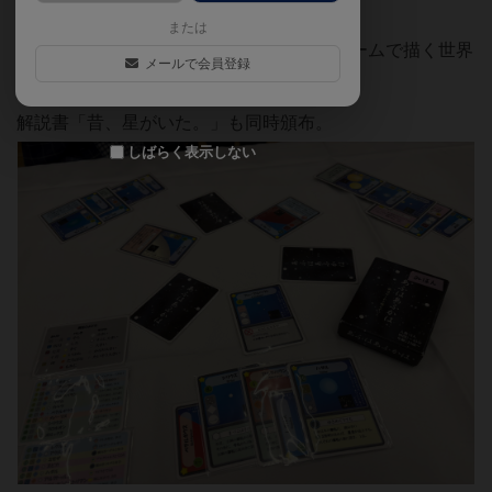
ことも。
または
理系（天体）と文系（和歌）の二要素、ゲームで描く世界
メールで会員登録
観の幅の広さと深さが魅力的。
解説書「昔、星がいた。」も同時頒布。
しばらく表示しない