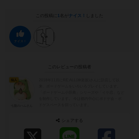
この投稿に
1
名が
ナイス！
しました
ナイス！
このレビューの投稿者
2018年11月にRE:ALL(神楽坂)さんに訪店して以
仙人
来、ボードゲームをいろいろプレイしています。
「ボードゲーム小辞典」シリーズや「イケ恋」など
を制作しています。 今は都内中心にボドゲ会・ボ
ドゲスペースを回っています。
七盤のハムさん
シェアする