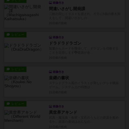
レビュー
画像付き
間違いさがし開発課
二枚の同じイラストを渡され、片方に5個の書き加
えをして、間違いさがしの...
20日前
の投稿
レビュー
画像付き
ドラドラドラゴン
龍脈からカードを獲得して、ドラゴンを召喚する
ことを目指します🐉資源が余...
20日前
の投稿
レビュー
画像付き
皇継の書状
ステンドグラス風のイラストが美しいデッキ構築
ゲーム。システム上の特徴は...
21日前
の投稿
レビュー
画像付き
異世界アキンド
武具・魔法薬・食材・宝石のうちどの資源を集め
るか。資源の価値はみんなの...
22日前
の投稿