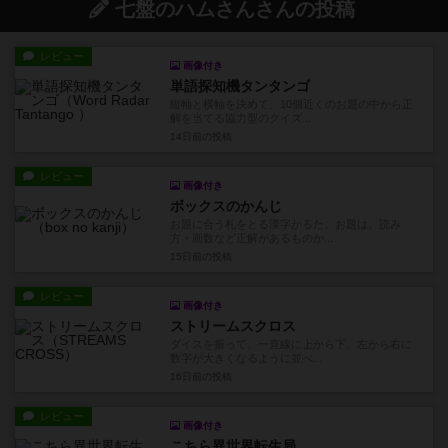
七盤のハムさんさんの投稿
レビュー
画像付き
単語探知機タンタンゴ
縦軸と横軸を決めて、10個近くのお題の中から正
解を当てる協力型のクイズ...
14日前
の投稿
レビュー
画像付き
ボックスのかんじ
お題に合う札をとる漢字かるた。お題は、読み
方・画数など正解があるものか...
15日前
の投稿
レビュー
画像付き
ストリームスクロス
ダイスを振って、一直線に上から下、左から右に
数字が大きくなるように並べ...
16日前
の投稿
レビュー
画像付き
こちら異世界転生局