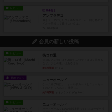
レビュー
画像付き
アンブラデコ
傘をテーマにしたタイル配置ゲーム。同じ色のタ
イルを隣接して置けない点は...
24日前
の投稿
会員の新しい投稿
レビュー
街コロ通
街コロとの違いは初めから二つサイコロを振れる
など、少しの違いはあるけれ...
約4時間前
by くみ
戦略やコツ
ニューオールド
ゲーム終了時に、「オールドカードとニューカー
ドのどちらもある」 状態に...
約5時間前
by オグランド（Oguland）
レビュー
ニューオールド
ボードゲームを1,000個以上持っているユーザー視