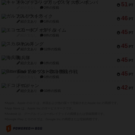
キャプテン・フリップ：イスラ・ボンバ
51
PT
紹介文なし
2件の投稿
ガルフストライク
46
PT
紹介文あり
1件の投稿
エコーズ・オブ・タイム
45
PT
紹介文なし
8件の投稿
スカルキング
45
PT
紹介文あり
12件の投稿
海兵隊
45
PT
紹介文あり
1件の投稿
Bitter End ブタペスト救出作戦
45
PT
紹介文なし
1件の投稿
ドコジャン
42
PT
紹介文あり
10件の投稿
※Apple、Apple のロゴ は、米国および他の国々で登録されたApple Inc.の商標です。
※App Store は、Apple Inc.のサービスマークです。
※Android は、グーグル インコーポレイテッドの商標または登録商標です。
※Google Play とそのロゴは、Google Inc.の商標または登録商標です。