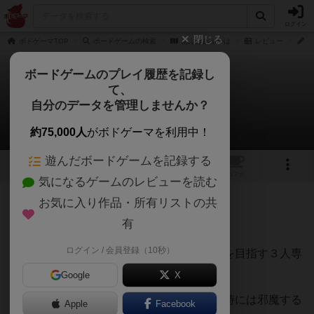
ログイン
閉じる
ボドゲーマTOP
ボードゲームの検索
あふはあふかは
レビュー
七
ボードゲームのプレイ履歴を記録し
て、
あふはあふかは
自分のデータを管理しませんか？
七盤のハムさんさんのレビュー
約75,000人
がボドゲーマを利用中！
遊んだボードゲームを記録する
2
1
トップ
画像
動画
レビュー
カフェ
気になるゲームのレビューを読む
お気に入り作品・所有リストの共
143名
1名
0
約2ヶ月前
有
ログイン / 会員登録（10秒）
要素が揃う星同士のマッチング（＝星合）を目指す３人専
用協力推理ゲーム。
Google
X
テキスト効果が星合成立をサポートしたり時には邪魔する
Apple
Facebook