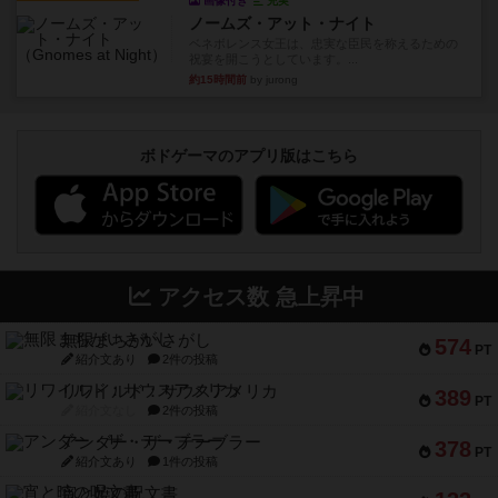
画像付き
充実
ノームズ・アット・ナイト
ベネボレンス女王は、忠実な臣民を称えるための
祝宴を開こうとしています。...
約15時間前
by jurong
ボドゲーマのアプリ版はこちら
アクセス数 急上昇中
無限まちがいさがし
574
PT
紹介文あり
2件の投稿
リワイルド：サウスアメリカ
389
PT
紹介文なし
2件の投稿
アンダー・ザ・テーブラー
378
PT
紹介文あり
1件の投稿
宵と暁の呪文書