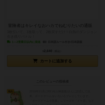
冒険者はキレイなおハカでねむりたいの通販
3枚引いて、1枚取って、2枚戻すだけ！白熱のダンジョン
生き残りバトル！
1～2営業日以内に発送
日本語ルール付き/日本語版
2,640
¥
（税込）
カートに追加する
このレビューの投稿者
2018年11月にRE:ALL(神楽坂)さんに訪店して以
仙人
来、ボードゲームをいろいろプレイしています。
「ボードゲーム小辞典」シリーズや「イケ恋」など