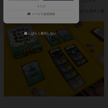
冒険が長引くと、墓のグレードが下がるチキンレース。
または
手番では3枚引いて1枚選択。生きるのも死ぬのも意外と難
メールで会員登録
しい、人生かよ🪦
しばらく表示しない