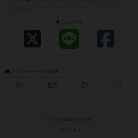
を制作しています。 今は都内中心にボドゲ会・ボ
ドゲスペースを回っています。
七盤のハムさん
シェアする
マイボードゲーム登録者
21
35
3
42
興味あり
経験あり
お気に入り
持ってる
ログイン/会員登録でコメント
ログインする