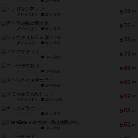
紹介文なし
2件の投稿
インドネシア
78
PT
紹介文あり
2件の投稿
宵と暁の呪文書
75
PT
紹介文あり
8件の投稿
リスボン・トラム 28
73
PT
紹介文あり
9件の投稿
アマナイト
73
PT
紹介文なし
1件の投稿
ブラヴェスト
66
PT
紹介文なし
1件の投稿
スペクタキュラー
60
PT
紹介文なし
1件の投稿
スモールワールド
59
PT
紹介文あり
13件の投稿
ギャンブラー
58
PT
紹介文なし
2件の投稿
Bitter End ブタペスト救出作戦
52
PT
紹介文なし
1件の投稿
ラピード