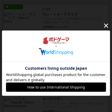
レビュー
充実
ワン・トゥ・ファイブ
とにかくお手軽にすき間時間をうめるゲームとし
て重宝するゲームです。いわ...
約9時間前
by nabekoh
レビュー
充実
エコーズ・オブ・タイム
カードゲームにファイナルファンタジーのアクテ
ィブタイムバトル（もしくは...
約13時間前
by ジェイとと
レビュー
シャット・ザ・ボックス
とてもシンプルなダイスゲーム。2つのダイスを振
って、出目の合計を自分の...
約13時間前
by OSAっち
レビュー
充実
オバケだぞ～
対人アナログプレイ。簡単なルールで誰とでも遊
べるゲーム。こんなの子ども...
約15時間前
by おーちゃん