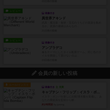
20日前
の投稿
レビュー
画像付き
異世界アキンド
武具・魔法薬・食材・宝石のうちどの資源を集め
るか。資源の価値はみんなの...
21日前
の投稿
レビュー
画像付き
アンブラデコ
傘をテーマにしたタイル配置ゲーム。同じ色のタ
イルを隣接して置けない点は...
23日前
の投稿
会員の新しい投稿
ルール/インスト
画像付き
充実
キャプテン・フリップ：イスラ・ボンバ
イスラ・ボンバを探しに出航!潜水艦を装備し、あ
なたの乗組員を監獄から解...
約2時間前
by jurong