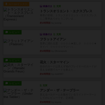
ルール/インスト
画像付き
充実
トランスオリエント・エクスプレス
乗客の皆様、トランスオリエント・エクスプレス
にご乗車ありがとうございま...
約3時間前
by jurong
レビュー
画像付き
充実
フラットアイアン
世界に浸れる度 ☆☆☆☆★楽しさ ☆☆☆☆★
タイパ ☆☆☆☆☆マンハッ...
約4時間前
by DKnewyork
レビュー
花火：スターマイン
自分のカードは見えず他のプレイヤーのカードが
見える状態でカードを教えた...
約6時間前
by mob567
レビュー
充実
アンダー・ザ・テーブラー
笑えるバカゲームを集めているライトゲーマーと
してのレビューです。正体隠...
約8時間前
by toyota