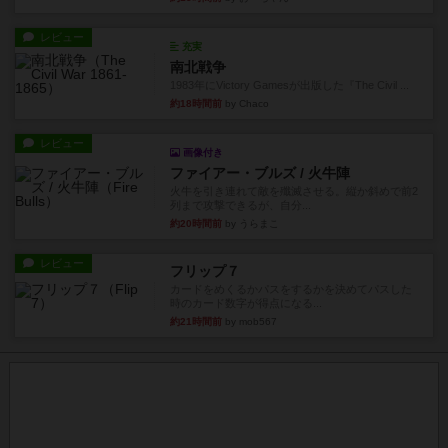
レビュー
充実
南北戦争
1983年にVictory Gamesが出版した『The Civil ...
約18時間前
by Chaco
レビュー
画像付き
ファイアー・ブルズ / 火牛陣
火牛を引き連れて敵を殲滅させる。縦か斜めで前2
列まで攻撃できるが、自分...
約20時間前
by うらまこ
レビュー
フリップ７
カードをめくるかパスをするかを決めてパスした
時のカード数字が得点になる...
約21時間前
by mob567