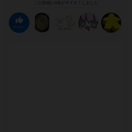
この投稿に
4
名が
ナイス！
しました
ナイス！