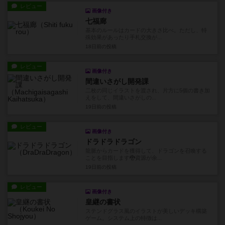
レビュー
画像付き
七福廊
基本のルールはカードの大きさ比べ。ただし、特
殊効果があったり手札交換が...
18日前
の投稿
レビュー
画像付き
間違いさがし開発課
二枚の同じイラストを渡され、片方に5個の書き加
えをして、間違いさがしの...
19日前
の投稿
レビュー
画像付き
ドラドラドラゴン
龍脈からカードを獲得して、ドラゴンを召喚する
ことを目指します🐉資源が余...
19日前
の投稿
レビュー
画像付き
皇継の書状
ステンドグラス風のイラストが美しいデッキ構築
ゲーム。システム上の特徴は...