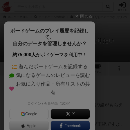
ログイン
閉じる
ボドゲーマTOP
ボードゲームの検索
冒険者はキレイなおハカでねむりたいの通
ボードゲームのプレイ履歴を記録し
て、
冒険者はキレイなおハカでねむりたい
自分のデータを管理しませんか？
七盤のハムさんさんのレビュー
約75,000人
がボドゲーマを利用中！
遊んだボードゲームを記録する
4
3
5
トップ
画像
動画
レビュー
カフェ
気になるゲームのレビューを読む
お気に入り作品・所有リストの共
467名
4名
0
2ヶ月前
有
ログイン / 会員登録（10秒）
【朗報】最初に息絶えると豪華なハカに入り9点がもらえ
ます！
Google
X
いやいや探索して戦闘して脱出を目指すのが正統ですよ。
Apple
Facebook