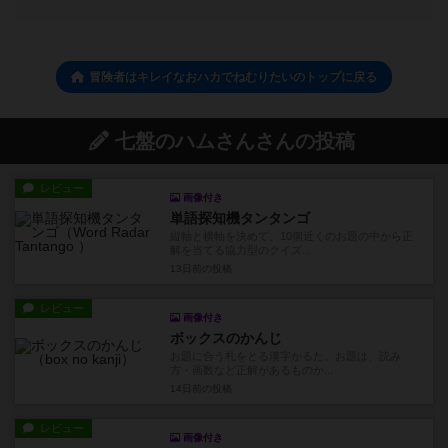
冒険者はキレイなおハカでねむりたいのトップに戻る
七盤のハムさんさんの投稿
レビュー
画像付き
単語探知機タンタンゴ
縦軸と横軸を決めて、10個近くのお題の中から正
解を当てる協力型のクイズ...
13日前
の投稿
レビュー
画像付き
ボックスのかんじ
お題に合う札をとる漢字かるた。お題は、読み
方・画数など正解があるものか...
14日前
の投稿
レビュー
画像付き