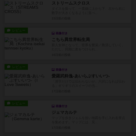
ストリームスクロス
ダイスを振って、一直線に上から下、左から右に
数字が大きくなるように並べ...
15日前
の投稿
レビュー
画像付き
こちら異世界転生局
新人女神となって、世界を繁栄／救済していく。
ただし、同期に差をつけられ...
16日前
の投稿
レビュー
画像付き
愛羅武粋逸-あいらぶすいいつ-
「漢字だけでは伝わらないが、六択になれば伝わ
る」ギリギリのスイーツの当...
17日前
の投稿
レビュー
画像付き
ジェマカルテ
マップを歩きジェムを拾い地図を手に入れ名誉点
を集めます。マップには、見...
17日前
の投稿