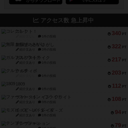
アクセス数 急上昇中
コレクト！
340
PT
紹介文なし
1件の投稿
無限まちがいさがし
322
PT
紹介文あり
2件の投稿
ガルフストライク
217
PT
紹介文あり
1件の投稿
クルティボ
203
PT
紹介文なし
1件の投稿
1809
112
PT
紹介文あり
1件の投稿
ファースト・イン・フライト
108
PT
紹介文あり
3件の投稿
モズビ－ズ・レイダ－ズ
94
PT
紹介文あり
1件の投稿
テンプテーション
79
PT