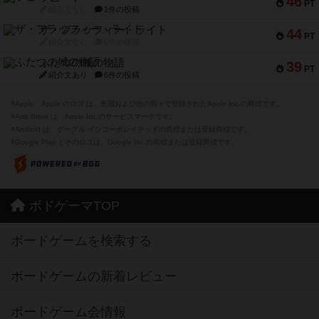
46
PT
紹介文なし
1件の投稿
ザ・フラッフィー・ライト
44
PT
紹介文なし
0件の投稿
ふたつの城の物語
39
PT
紹介文あり
6件の投稿
※Apple、Apple のロゴ は、米国および他の国々で登録されたApple Inc.の商標です。
※App Store は、Apple Inc.のサービスマークです。
※Android は、グーグル インコーポレイテッドの商標または登録商標です。
※Google Play とそのロゴは、Google Inc.の商標または登録商標です。
ボドゲーマTOP
ボードゲームを検索する
ボードゲームの新着レビュー
ボードゲーム会情報