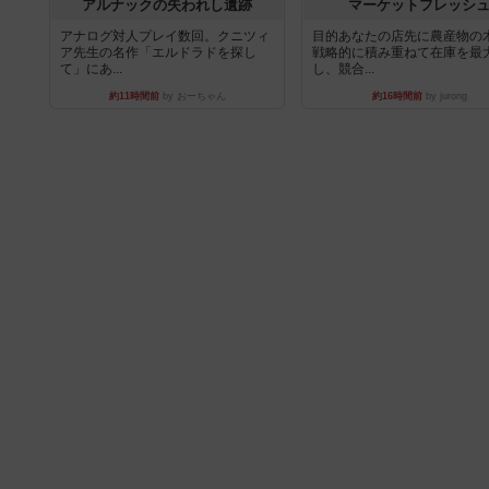
アルナックの失われし遺跡
マーケットフレッシ
アナログ対人プレイ数回。クニツィ
目的あなたの店先に農産物の
ア先生の名作「エルドラドを探し
戦略的に積み重ねて在庫を最
て」にあ...
し、競合...
約11時間前
by おーちゃん
約16時間前
by jurong