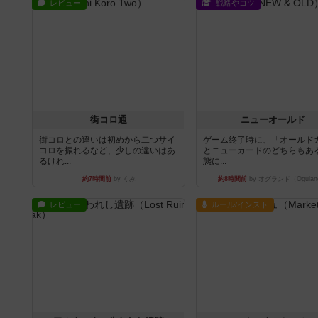
レビュー
戦略やコツ
街コロ通
ニューオールド
街コロとの違いは初めから二つサイ
ゲーム終了時に、「オールド
コロを振れるなど、少しの違いはあ
とニューカードのどちらもある
るけれ...
態に...
約7時間前
by くみ
約8時間前
by オグランド（Ogulan
レビュー
ルール/インスト