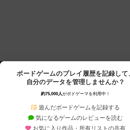
ボードゲームのプレイ履歴を記録して
自分のデータを管理しませんか？
約75,000人
がボドゲーマを利用中！
ボドゲーマTOP
ボードゲーム通販
遊んだボードゲームを記録する
気になるゲームのレビューを読む
ボードゲームを検索する
新作・再入荷情報
お気に入り作品・所有リストの共有
ボードゲームの新着レビュー
定番ボードゲームの通販