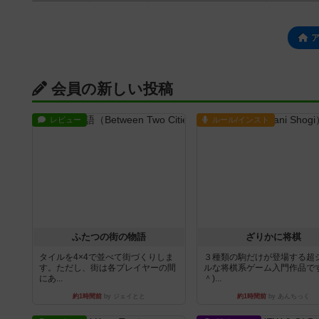
会員の新しい投稿
レビュー
ルール/インスト
ふたつの街の物語
ざりかに将棋
タイルを4×4で並べて街づくりしま
３種類の駒だけが登場する超
す。ただし、街は各プレイヤーの間
ルな将棋系ゲーム入門作品です
にあ...
＾)...
約1時間前
by ジェイとと
約1時間前
by あんちっく