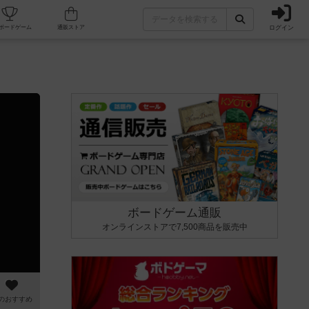
ログイン
カフェ/店舗
人気ボードゲーム
通販ストア
ボードゲーム通販
オンラインストアで7,500商品を販売中
のおすすめ