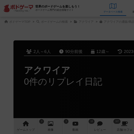
世界のボードゲームを楽しもう！
ボードゲーム専門の総合情報サイト
データベース
検
ボドゲーマTOP
ボードゲームの検索
アクワイア
アクワイアの通販/商
2人～6人
90分前後
12歳～
202
アクワイア
0件のリプレイ日記
3
1
13
107
ゲーム
トップ
画像
動画
レビュー
店舗/
カフェ