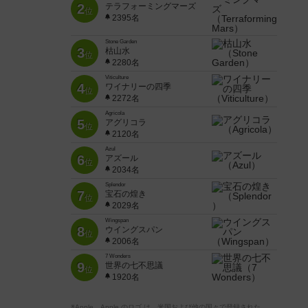
2
テラフォーミングマーズ
位
2395名
Stone Garden
3
枯山水
位
2280名
Viticulture
4
ワイナリーの四季
位
2272名
Agricola
5
アグリコラ
位
2120名
Azul
6
アズール
位
2034名
Splendor
7
宝石の煌き
位
2029名
Wingspan
8
ウイングスパン
位
2006名
7 Wonders
9
世界の七不思議
位
1920名
※Apple、Apple のロゴ は、米国および他の国々で登録された