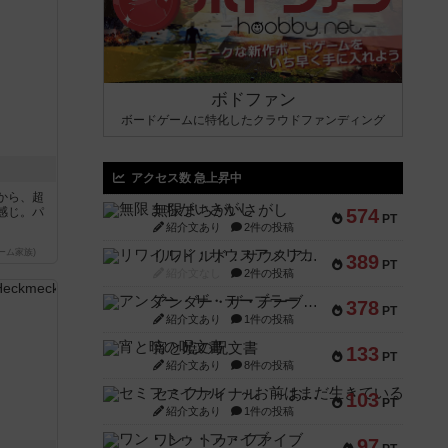
ボドファン
ボードゲームに特化したクラウドファンディング
アクセス数 急上昇中
から、超
無限まちがいさがし
感じ。パ
574
PT
紹介文あり
2件の投稿
ーム家族)
リワイルド：サウスアメリカ
389
PT
紹介文なし
2件の投稿
アンダー・ザ・テーブラー
378
PT
紹介文あり
1件の投稿
宵と暁の呪文書
133
PT
紹介文あり
8件の投稿
セミファイナル ～お前はまだ生きている～
103
PT
紹介文あり
1件の投稿
ワン・トゥ・ファイブ
97