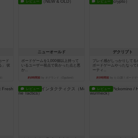
レビュー
レビュー
ニューオールド
デクリプト
カード
ボードゲームを1,000個以上持って
プレイ感がしっかりしてる
」 状
いるユーザー視点で良かった点と悪
ボードゲームやったなって
か...
ーティ...
d）
約8時間前
by オグランド（Oguland）
約9時間前
by ヒロ(新！ボードゲ
レビュー
レビュー