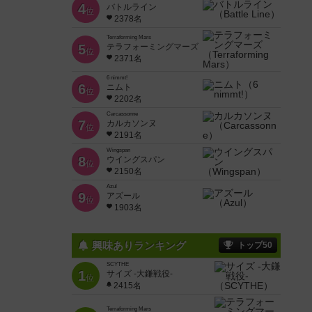
4
バトルライン
位
2378名
Terraforming Mars
5
テラフォーミングマーズ
位
2371名
6 nimmt!
6
ニムト
位
2202名
Carcassonne
7
カルカソンヌ
位
2191名
Wingspan
8
ウイングスパン
位
2150名
Azul
9
アズール
位
1903名
興味ありランキング
トップ50
SCYTHE
1
サイズ -大鎌戦役-
位
2415名
Terraforming Mars