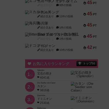
エコーズ・オブ・タイム
45
PT
紹介文なし
8件の投稿
スカルキング
45
PT
紹介文あり
12件の投稿
海兵隊
45
PT
紹介文あり
1件の投稿
Bitter End ブタペスト救出作戦
45
PT
紹介文なし
1件の投稿
ドコジャン
42
PT
紹介文あり
10件の投稿
お気に入りランキング
トップ50
Splendor
1
宝石の煌き
位
4041名
Die Siedler von Catan
2
カタン
位
3616名
Dominion
3
ドミニオン
位
2530名
Battle Line