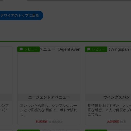
アクワイアのトップに戻る
レビュー
レビュー
エージェントアベニュー
ウイングスパン
シンプ
追いついたら勝ち。シンプルな ルー
期待値を上げすぎた、とい
♪(＾
ルとで直感的な 目的で、ボドゲ慣れ
直な感想。２人で何度かプ
し...
こでも...
約2時間前
by daisdice
約2時間前
by S