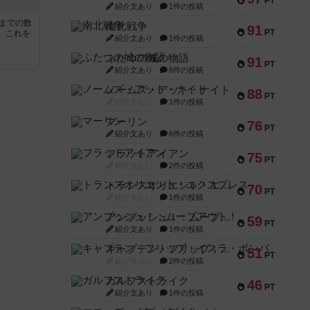
PT
紹介文あり
1件の投稿
5までの数
南北戦争
91
PT
。これを
紹介文あり
1件の投稿
ふたつの城の物語
91
PT
紹介文あり
6件の投稿
ノームズ・アット・ナイト
88
PT
紹介文なし
1件の投稿
マーリン
76
PT
紹介文あり
6件の投稿
フラットアイアン
75
PT
紹介文なし
2件の投稿
トランスオリエント・エクスプレス
70
PT
紹介文なし
1件の投稿
アンブッシュ！：ムーブアウト！
59
PT
紹介文あり
1件の投稿
キャプテン・フリップ：イスラ・ボンバ
51
PT
紹介文なし
2件の投稿
ガルフストライク
46
PT
紹介文あり
1件の投稿