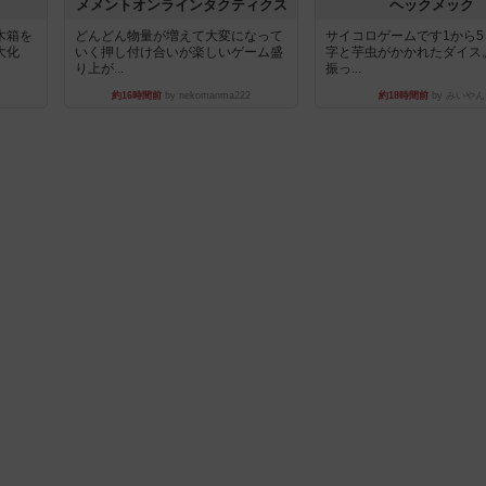
ュ
メメントオンラインタクティクス
ヘックメック
木箱を
どんどん物量が増えて大変になって
サイコロゲームです1から
大化
いく押し付け合いが楽しいゲーム盛
字と芋虫がかかれたダイス
り上が...
振っ...
約16時間前
by nekomanma222
約18時間前
by みいやん