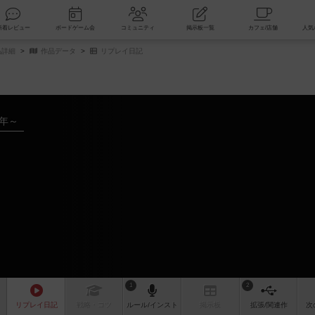
索
新着レビュー
ボードゲーム会
コミュニティ
掲示板一覧
品詳細
作品データ
リプレイ日記
3年～
1
2
リプレイ
日記
戦略
・コツ
ルール
/インスト
掲示板
拡張/関連
作
次