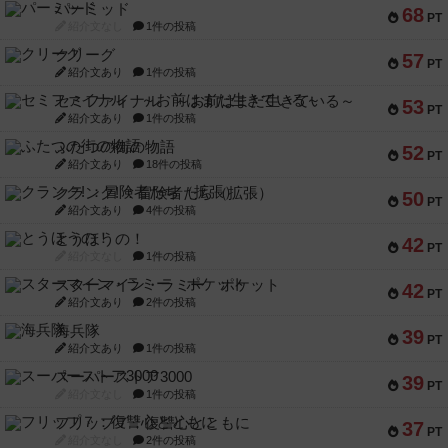
パーミッド
68
PT
紹介文なし
1件の投稿
クリーグ
57
PT
紹介文あり
1件の投稿
セミファイナル ～お前はまだ生きている～
53
PT
紹介文あり
1件の投稿
ふたつの街の物語
52
PT
紹介文あり
18件の投稿
クランク! ：冒険者たち（拡張）
50
PT
紹介文あり
4件の投稿
とうほうの！
42
PT
紹介文なし
1件の投稿
スターマイン・ラミー ポケット
42
PT
紹介文あり
2件の投稿
海兵隊
39
PT
紹介文あり
1件の投稿
スーパーストア3000
39
PT
紹介文なし
1件の投稿
フリップ７：復讐心とともに
37
PT
紹介文なし
2件の投稿