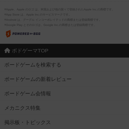
※Apple、Apple のロゴ は、米国および他の国々で登録されたApple Inc.の商標です。
※App Store は、Apple Inc.のサービスマークです。
※Android は、グーグル インコーポレイテッドの商標または登録商標です。
※Google Play とそのロゴは、Google Inc.の商標または登録商標です。
ボドゲーマTOP
ボードゲームを検索する
ボードゲームの新着レビュー
ボードゲーム会情報
メカニクス特集
掲示板・トピックス