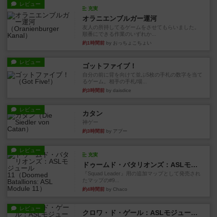
レビュー
充実
オラニエンブルガー運河
友人の所持してるゲームをさせてもらいました。
順番にできる作業のいずれか...
約1時間前
by おっちょこちょい
レビュー
ゴットファイブ！
自分の前に背を向けて並ぶ5枚の手札の数字を当て
るゲーム。相手の手札/場...
約3時間前
by daisdice
レビュー
カタン
神ゲー
約3時間前
by アプー
レビュー
充実
ドゥームド・バタリオンズ：ASLモジュール11
『Squad Leader』用の追加マップとして発売され
たマップの#9...
約4時間前
by Chaco
レビュー
クロワ・ド・ゲール：ASLモジュール10