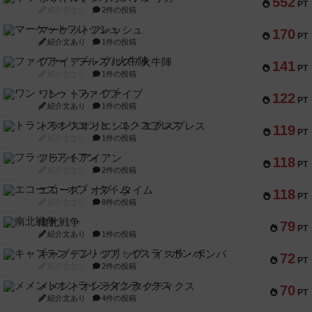
552
PT
紹介文なし
2件の投稿
マーケットフレッシュ
170
PT
紹介文あり
1件の投稿
ファイアー・ブルズ / 火牛陣
141
PT
紹介文なし
1件の投稿
ワン・トゥ・ファイブ
122
PT
紹介文あり
1件の投稿
トランスオリエント・エクスプレス
119
PT
紹介文なし
1件の投稿
フラットアイアン
118
PT
紹介文なし
2件の投稿
エコーズ・オブ・タイム
118
PT
紹介文なし
8件の投稿
南北戦争
79
PT
紹介文あり
1件の投稿
キャプテン・フリップ：イスラ・ボンバ
72
PT
紹介文なし
2件の投稿
メメントオンラインタクティクス
70
PT
紹介文あり
4件の投稿