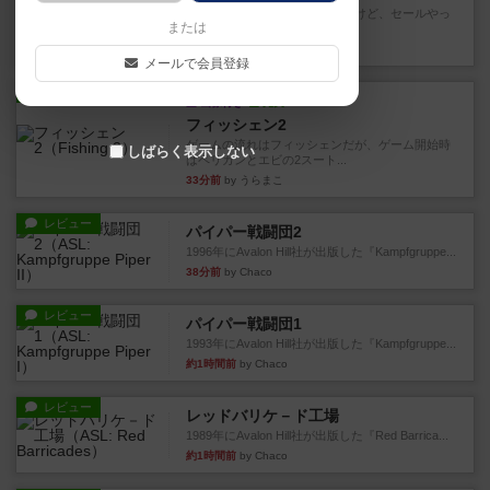
存在をうっすらと認識していたけど、セールやっ
または
てて、2人専用でワカプレと...
14分前
by みいやん
メールで会員登録
レビュー
画像付き
充実
フィッシェン2
ゲームの流れはフィッシェンだが、ゲーム開始時
しばらく表示しない
はペリカンとエビの2スート...
33分前
by うらまこ
レビュー
パイパー戦闘団2
1996年にAvalon Hill社が出版した『Kampfgruppe...
38分前
by Chaco
レビュー
パイパー戦闘団1
1993年にAvalon Hill社が出版した『Kampfgruppe...
約1時間前
by Chaco
レビュー
レッドバリケ－ド工場
1989年にAvalon Hill社が出版した『Red Barrica...
約1時間前
by Chaco