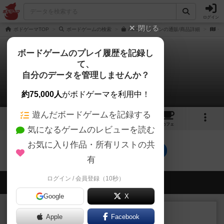
ログイン
閉じる
ボドゲーマTOP
ボードゲームの検索
ABCダンジョンの通販/商品詳細
作
ボードゲームのプレイ履歴を記録し
て、
ABCダンジョン
自分のデータを管理しませんか？
0件の動画
約75,000人
がボドゲーマを利用中！
遊んだボードゲームを記録する
2
2
4
トップ
画像
動画
レビュー
カフェ
気になるゲームのレビューを読む
お気に入り作品・所有リストの共
ABCダンジョンのトップに戻る
有
ログイン / 会員登録（10秒）
会員の新しい投稿
Google
X
レビュー
画像付き
Apple
Facebook
オラニエンブルガー運河