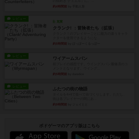
の煌めき デュエル』に、...
約4時間前
by 手動人形
レビュー
充実
クランク! ：冒険者たち（拡張）
クランク！のプレイヤーごとに能力の違うキャラ
クターを使用できるようにな...
約5時間前
by ぽっぽーくるっぽー
レビュー
ワイアームスパン
初プレイの感想です。ウイングスパン履修済のコ
メントとなります。ウイング...
約5時間前
by daisdice
レビュー
ふたつの街の物語
タイルを4×4で並べて街づくりします。ただし、
街は各プレイヤーの間にあ...
約9時間前
by ジェイとと
ボドゲーマのアプリ版はこちら