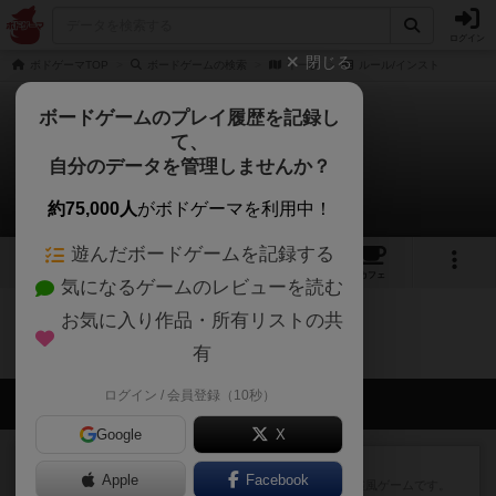
ログイン
閉じる
ボドゲーマTOP
ボードゲームの検索
千一夜
ルール/インスト
ボードゲームのプレイ履歴を記録し
て、
千一夜
自分のデータを管理しませんか？
0件のルール/インスト
約75,000人
がボドゲーマを利用中！
遊んだボードゲームを記録する
1
1
トップ
画像
動画
レビュー
カフェ
気になるゲームのレビューを読む
お気に入り作品・所有リストの共
千一夜のトップに戻る
有
ログイン / 会員登録（10秒）
会員の新しい投稿
Google
X
レビュー
ジンラミー
Apple
Facebook
トランプで遊べる2人対戦の麻雀風ゲームです。