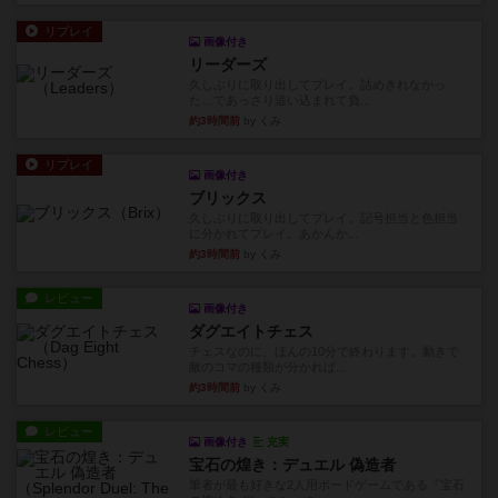
リプレイ
画像付き
リーダーズ
久しぶりに取り出してプレイ。詰めきれなかっ
た…であっさり追い込まれて負...
約3時間前
by くみ
リプレイ
画像付き
ブリックス
久しぶりに取り出してプレイ。記号担当と色担当
に分かれてプレイ。あかんか...
約3時間前
by くみ
レビュー
画像付き
ダグエイトチェス
チェスなのに、ほんの10分で終わります。動きで
敵のコマの種類が分かれば...
約3時間前
by くみ
レビュー
画像付き
充実
宝石の煌き：デュエル 偽造者
筆者が最も好きな2人用ボードゲームである『宝石