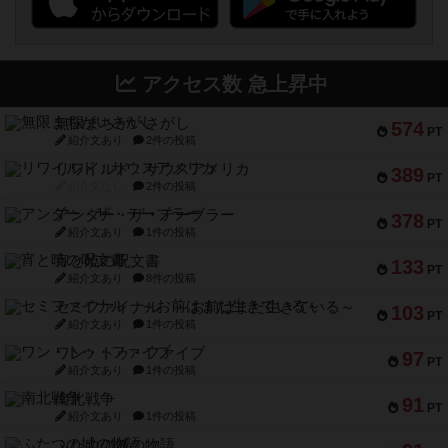
アクセス数 急上昇中
無限まちがいさがし
574
PT
紹介文あり
2件の投稿
リワイルド：サウスアメリカ
389
PT
紹介文なし
2件の投稿
アンダー・ザ・テーブラー
378
PT
紹介文あり
1件の投稿
宵と暁の呪文書
133
PT
紹介文あり
8件の投稿
セミファイナル ～お前はまだ生きている～
103
PT
紹介文あり
1件の投稿
ワン・トゥ・ファイブ
97
PT
紹介文あり
1件の投稿
南北戦争
91
PT
紹介文あり
1件の投稿
ふたつの城の物語