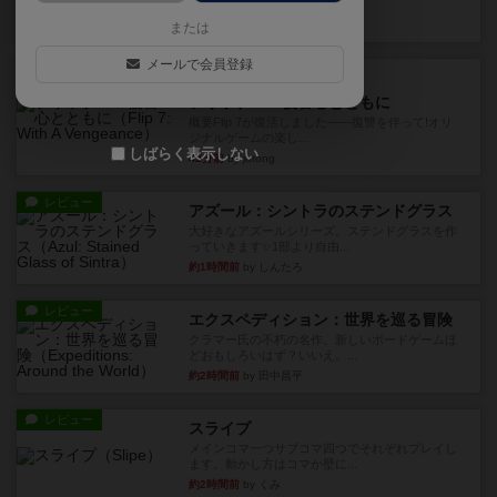
10枚の手札で、同じスーツ...
31分前
by OSAっち
または
メールで会員登録
ルール/インスト
画像付き
充実
フリップ７：復讐心とともに
概要Flip 7が復活しました――復讐を伴って!オリ
ジナルゲームの楽し...
しばらく表示しない
42分前
by jurong
レビュー
アズール：シントラのステンドグラス
大好きなアズールシリーズ。ステンドグラスを作
っていきます✨1部より自由...
約1時間前
by しんたろ
レビュー
エクスペディション：世界を巡る冒険
クラマー氏の不朽の名作。新しいボードゲームほ
どおもしろいはず？いいえ。...
約2時間前
by 田中昌平
レビュー
スライプ
メインコマ一つサブコマ四つでそれぞれプレイし
ます。動かし方はコマか壁に...
約2時間前
by くみ