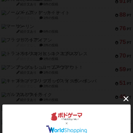
91
PT
紹介文あり
6件の投稿
ノームズ・アット・ナイト
88
PT
紹介文なし
1件の投稿
マーリン
76
PT
紹介文あり
6件の投稿
フラットアイアン
75
PT
紹介文なし
2件の投稿
トランスオリエント・エクスプレス
70
PT
紹介文なし
1件の投稿
アンブッシュ！：ムーブアウト！
59
PT
紹介文あり
1件の投稿
キャプテン・フリップ：イスラ・ボンバ
51
PT
紹介文なし
2件の投稿
ガルフストライク
46
PT
紹介文あり
1件の投稿
エコーズ・オブ・タイム
45
PT
紹介文なし
8件の投稿
スカルキング
45
PT
紹介文あり
12件の投稿