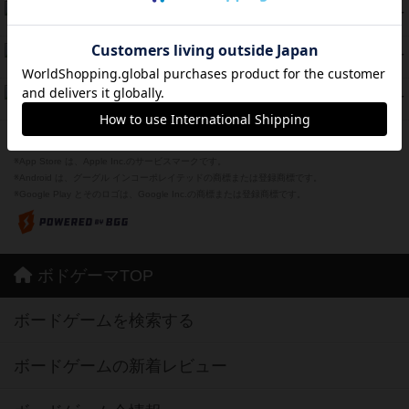
海兵隊
45
PT
紹介文あり
1件の投稿
Bitter End ブタペスト救出作戦
45
PT
紹介文なし
1件の投稿
ドコジャン
42
PT
紹介文あり
10件の投稿
※Apple、Apple のロゴ は、米国および他の国々で登録されたApple Inc.の商標です。
※App Store は、Apple Inc.のサービスマークです。
※Android は、グーグル インコーポレイテッドの商標または登録商標です。
※Google Play とそのロゴは、Google Inc.の商標または登録商標です。
ボドゲーマTOP
ボードゲームを検索する
ボードゲームの新着レビュー