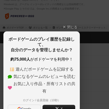
※Android は、グーグル インコーポレイテッドの商標または登録商標です。
※Google Play とそのロゴは、Google Inc.の商標または登録商標です。
閉じる
ボドゲーマTOP
ボドとも一覧
ゲンヤ製作所 マーダーミステリーマーケット大阪
ボドゲーマTOP
ボードゲームのプレイ履歴を記録し
て、
ボードゲームを検索する
自分のデータを管理しませんか？
約75,000人
がボドゲーマを利用中！
ボードゲームの新着レビュー
遊んだボードゲームを記録する
ボードゲーム会情報
気になるゲームのレビューを読む
お気に入り作品・所有リストの共
メカニクス特集
有
掲示板・トピックス
ログイン / 会員登録（10秒）
Google
X