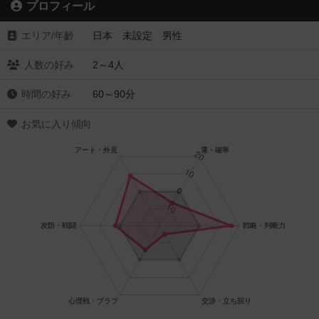
プロフィール
エリア/年齡
日本 未設定 男性
人数の好み
2～4人
時間の好み
60～90分
お気に入り傾向