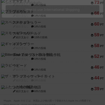
アマナイト
73
PT
紹介文なし
1件の投稿
ブラヴェスト
66
PT
紹介文なし
1件の投稿
スペクタキュラー
60
PT
紹介文なし
1件の投稿
スモールワールド
59
PT
紹介文あり
13件の投稿
ギャンブラー
58
PT
紹介文なし
2件の投稿
Bitter End ブタペスト救出作戦
52
PT
紹介文なし
1件の投稿
ラピード
46
PT
紹介文なし
1件の投稿
ザ・フラッフィー・ライト
44
PT
紹介文なし
0件の投稿
ふたつの城の物語
39
PT
紹介文あり
6件の投稿
※Apple、Apple のロゴ は、米国および他の国々で登録されたApple Inc.の商標です。
※App Store は、Apple Inc.のサービスマークです。