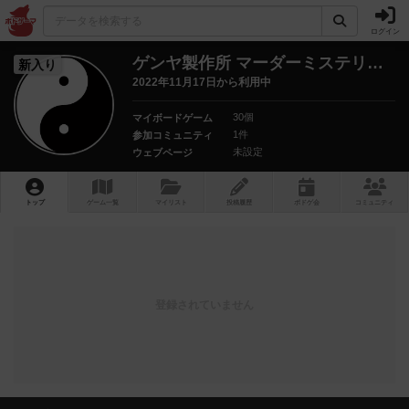
ログイン
ゲンヤ製作所 マーダーミステリーマーケット大阪2022出店
新入り
2022年11月17日から利用中
30個
マイボードゲーム
1件
参加コミュニティ
未設定
ウェブページ
トップ
ゲーム一覧
マイリスト
投稿履歴
ボ
ドゲ
会
コミュニティ
登録されていません