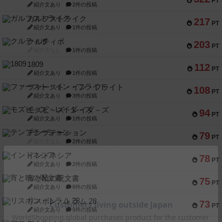
PT
紹介文あり
2件の投稿
ガルフストライク
217
PT
紹介文あり
1件の投稿
クルティボ
203
PT
紹介文なし
1件の投稿
1809
112
PT
紹介文あり
1件の投稿
ファースト・イン・フライト
108
PT
紹介文あり
3件の投稿
モズビ－ズ・レイダ－ズ
94
PT
紹介文あり
1件の投稿
テンプテーション
79
PT
紹介文なし
2件の投稿
インドネシア
78
PT
紹介文あり
2件の投稿
宵と暁の呪文書
75
PT
紹介文あり
8件の投稿
リスボン・トラム 28
73
PT
紹介文あり
9件の投稿