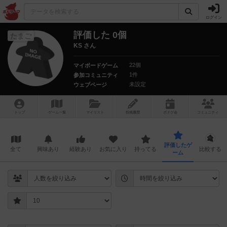
ログイン
評価した 0個
たまご
KS さん
22個
マイボードゲーム
1件
参加コミュニティ
未設定
ウェブページ
トップ
ゲーム一覧
マイリスト
投稿履歴
ボ
ドゲ
会
コミュニティ
評価したゲ
全て
興味あり
経験あり
お気に入り
持ってる
比較する
ーム