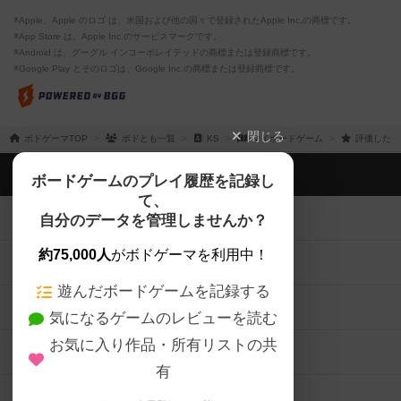
※Apple、Apple のロゴ は、米国および他の国々で登録されたApple Inc.の商標です。
※App Store は、Apple Inc.のサービスマークです。
※Android は、グーグル インコーポレイテッドの商標または登録商標です。
※Google Play とそのロゴは、Google Inc.の商標または登録商標です。
閉じる
ボドゲーマTOP
ボドとも一覧
KS
マイボードゲーム
評価したボ
ボドゲーマTOP
ボードゲームのプレイ履歴を記録し
て、
ボードゲームを検索する
自分のデータを管理しませんか？
約75,000人
がボドゲーマを利用中！
ボードゲームの新着レビュー
遊んだボードゲームを記録する
ボードゲーム会情報
気になるゲームのレビューを読む
お気に入り作品・所有リストの共
メカニクス特集
有
掲示板・トピックス