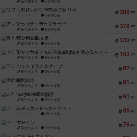
紹介文あり
2件の投稿
リワイルド：サウスアメリカ
389
PT
紹介文なし
2件の投稿
アンダー・ザ・テーブラー
378
PT
紹介文あり
1件の投稿
宵と暁の呪文書
133
PT
紹介文あり
8件の投稿
セミファイナル ～お前はまだ生きている～
103
PT
紹介文あり
1件の投稿
ワン・トゥ・ファイブ
97
PT
紹介文あり
1件の投稿
南北戦争
91
PT
紹介文あり
1件の投稿
ふたつの城の物語
91
PT
紹介文あり
6件の投稿
ノームズ・アット・ナイト
88
PT
紹介文なし
1件の投稿
マーリン
76
PT
紹介文あり
6件の投稿
フラットアイアン