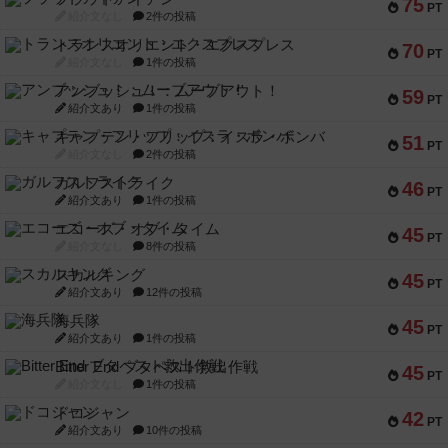
75
PT
紹介文なし
2件の投稿
トランスオリエント・エクスプレス
70
PT
紹介文なし
1件の投稿
アンブッシュ！：ムーブアウト！
59
PT
紹介文あり
1件の投稿
キャプテン・フリップ：イスラ・ボンバ
51
PT
紹介文なし
2件の投稿
ガルフストライク
46
PT
紹介文あり
1件の投稿
エコーズ・オブ・タイム
45
PT
紹介文なし
8件の投稿
スカルキング
45
PT
紹介文あり
12件の投稿
海兵隊
45
PT
紹介文あり
1件の投稿
Bitter End ブタペスト救出作戦
45
PT
紹介文なし
1件の投稿
ドコジャン
42
PT
紹介文あり
10件の投稿