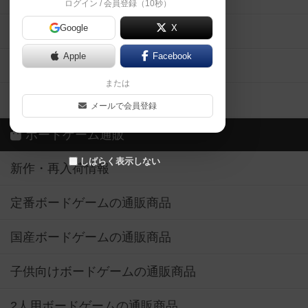
ログイン / 会員登録（10秒）
Google
X
ボドとも・会員一覧
Apple
Facebook
ボードゲーム業界コラム
または
ボドゲーマご利用案内
メールで会員登録
ボードゲーム通販
しばらく表示しない
新作・再入荷情報
定番ボードゲームの通販商品
国産ボードゲームの通販商品
子供向けボードゲームの通販商品
2人用ボードゲームの通販商品