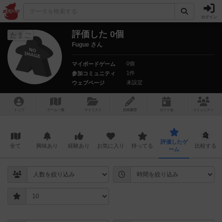
ログイン
評価した 0個
たまご
Fugue さん
0個
マイボードゲーム
1件
参加コミュニティ
未設定
ウェブページ
トップ
ゲーム一覧
マイリスト
投稿履歴
ボ
ドゲ
会
コミュニティ
評価したゲ
全て
興味あり
経験あり
お気に入り
持ってる
比較する
ーム