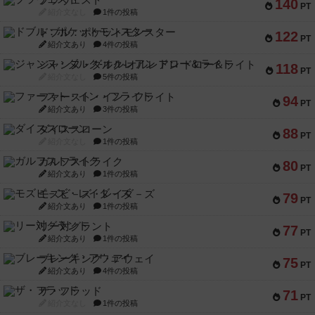
ブラヴェスト
140
PT
紹介文なし
1件の投稿
ドブル：ポケットモンスター
122
PT
紹介文あり
4件の投稿
ジャンヌ・ダルク-オルレアン ドロー＆ライト
118
PT
紹介文なし
5件の投稿
ファースト・イン・フライト
94
PT
紹介文あり
3件の投稿
ダイススローン
88
PT
紹介文なし
1件の投稿
ガルフストライク
80
PT
紹介文あり
1件の投稿
モズビ－ズ・レイダ－ズ
79
PT
紹介文あり
1件の投稿
リー対グラント
77
PT
紹介文あり
1件の投稿
ブレーキング・アウェイ
75
PT
紹介文あり
4件の投稿
ザ・フラッド
71
PT
紹介文なし
1件の投稿