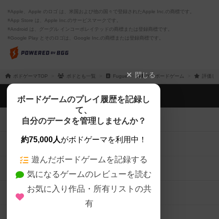
※Apple、Apple のロゴ は、米国および他の国々で登録されたApple Inc.の商標です。
※App Store は、Apple Inc.のサービスマークです。
※Android は、グーグル インコーポレイテッドの商標または登録商標です。
※Google Play とそのロゴは、Google Inc.の商標または登録商標です。
閉じる
ボドゲーマTOP
ボドとも一覧
Fugue
マイボードゲーム
評価し
ボドゲーマTOP
ボードゲームのプレイ履歴を記録し
て、
ボードゲームを検索する
自分のデータを管理しませんか？
約75,000人
がボドゲーマを利用中！
ボードゲームの新着レビュー
遊んだボードゲームを記録する
ボードゲーム会情報
気になるゲームのレビューを読む
お気に入り作品・所有リストの共
メカニクス特集
有
掲示板・トピックス