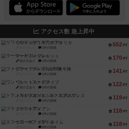
アクセス数 急上昇中
リワイルド：サウスアメリカ
552
PT
紹介文なし
2件の投稿
マーケットフレッシュ
170
PT
紹介文あり
1件の投稿
ファイアー・ブルズ / 火牛陣
141
PT
紹介文なし
1件の投稿
ワン・トゥ・ファイブ
122
PT
紹介文あり
1件の投稿
トランスオリエント・エクスプレス
119
PT
紹介文なし
1件の投稿
フラットアイアン
118
PT
紹介文なし
2件の投稿
エコーズ・オブ・タイム
118
PT
紹介文なし
8件の投稿