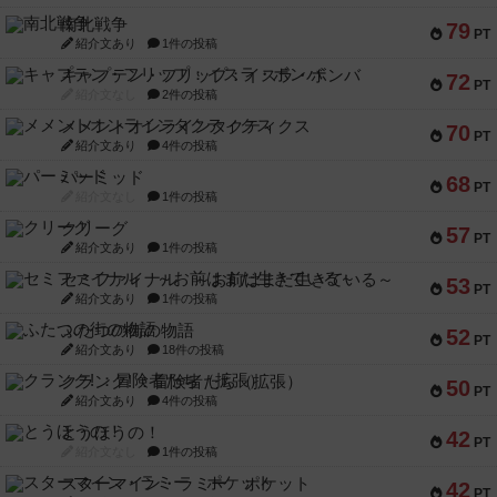
南北戦争
79
PT
紹介文あり
1件の投稿
キャプテン・フリップ：イスラ・ボンバ
72
PT
紹介文なし
2件の投稿
メメントオンラインタクティクス
70
PT
紹介文あり
4件の投稿
パーミッド
68
PT
紹介文なし
1件の投稿
クリーグ
57
PT
紹介文あり
1件の投稿
セミファイナル ～お前はまだ生きている～
53
PT
紹介文あり
1件の投稿
ふたつの街の物語
52
PT
紹介文あり
18件の投稿
クランク! ：冒険者たち（拡張）
50
PT
紹介文あり
4件の投稿
とうほうの！
42
PT
紹介文なし
1件の投稿
スターマイン・ラミー ポケット
42
PT