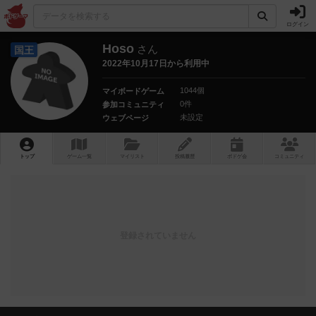
ログイン
Hoso
さん
国王
2022年10月17日から利用中
1044個
マイボードゲーム
0件
参加コミュニティ
未設定
ウェブページ
トップ
ゲーム一覧
マイリスト
投稿履歴
ボ
ドゲ
会
コミュニティ
登録されていません