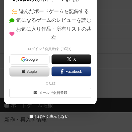
ボードゲームの新着レビュー
遊んだボードゲームを記録する
ボードゲーム会情報
気になるゲームのレビューを読む
お気に入り作品・所有リストの共
メカニクス特集
有
掲示板・トピックス
ログイン / 会員登録（10秒）
Google
X
ボドとも・会員一覧
Apple
Facebook
ボードゲーム業界コラム
または
ボドゲーマご利用案内
メールで会員登録
ボードゲーム通販
しばらく表示しない
新作・再入荷情報