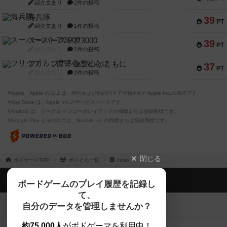
紹介文あり
2件の投稿
海兵隊
39
PT
紹介文あり
1件の投稿
スーパーストア3000
39
PT
紹介文なし
1件の投稿
フリップ７：復讐心とともに
37
PT
紹介文なし
2件の投稿
※Apple、Apple のロゴ は、米国および他の国々で登録されたApple Inc.の商標です。
※App Store は、Apple Inc.のサービスマークです。
※Android は、グーグル インコーポレイテッドの商標または登録商標です。
※Google Play とそのロゴは、Google Inc.の商標または登録商標です。
閉じる
ボドゲーマTOP
ボドとも一覧
Hoso
ボドゲーマTOP
ボードゲームのプレイ履歴を記録し
て、
ボードゲームを検索する
自分のデータを管理しませんか？
約75,000人
がボドゲーマを利用中！