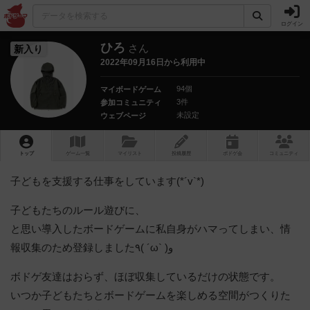
ログイン
ひろ
さん
新入り
2022年09月16日から利用中
94個
マイボードゲーム
3件
参加コミュニティ
未設定
ウェブページ
トップ
ゲーム一覧
マイリスト
投稿履歴
ボ
ドゲ
会
コミュニティ
子どもを支援する仕事をしています(*´v`*)
子どもたちのルール遊びに、
と思い導入したボードゲームに私自身がハマってしまい、情
報収集のため登録しました٩( ´ω` )و
ボドゲ友達はおらず、ほぼ収集しているだけの状態です。
いつか子どもたちとボードゲームを楽しめる空間がつくりた