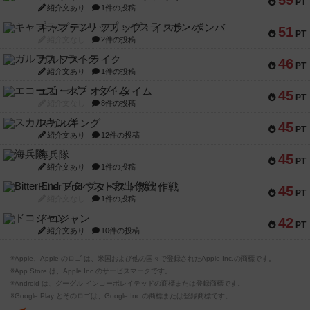
59
PT
紹介文あり
1件の投稿
キャプテン・フリップ：イスラ・ボンバ
51
PT
紹介文なし
2件の投稿
ガルフストライク
46
PT
紹介文あり
1件の投稿
エコーズ・オブ・タイム
45
PT
紹介文なし
8件の投稿
スカルキング
45
PT
紹介文あり
12件の投稿
海兵隊
45
PT
紹介文あり
1件の投稿
Bitter End ブタペスト救出作戦
45
PT
紹介文なし
1件の投稿
ドコジャン
42
PT
紹介文あり
10件の投稿
※Apple、Apple のロゴ は、米国および他の国々で登録されたApple Inc.の商標です。
※App Store は、Apple Inc.のサービスマークです。
※Android は、グーグル インコーポレイテッドの商標または登録商標です。
※Google Play とそのロゴは、Google Inc.の商標または登録商標です。