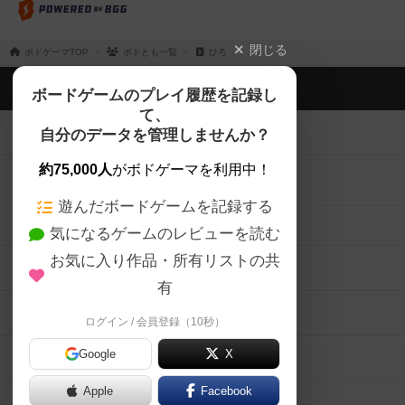
閉じる
ボドゲーマTOP
ボドとも一覧
ひろ
ボドゲーマTOP
ボードゲームのプレイ履歴を記録し
て、
ボードゲームを検索する
自分のデータを管理しませんか？
約75,000人
がボドゲーマを利用中！
ボードゲームの新着レビュー
遊んだボードゲームを記録する
ボードゲーム会情報
気になるゲームのレビューを読む
お気に入り作品・所有リストの共
メカニクス特集
有
掲示板・トピックス
ログイン / 会員登録（10秒）
Google
X
ボドとも・会員一覧
Apple
Facebook
ボードゲーム業界コラム