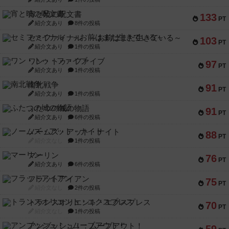
宵と暁の呪文書
133
PT
紹介文あり
8件の投稿
セミファイナル ～お前はまだ生きている～
103
PT
紹介文あり
1件の投稿
ワン・トゥ・ファイブ
97
PT
紹介文あり
1件の投稿
南北戦争
91
PT
紹介文あり
1件の投稿
ふたつの城の物語
91
PT
紹介文あり
6件の投稿
ノームズ・アット・ナイト
88
PT
紹介文なし
1件の投稿
マーリン
76
PT
紹介文あり
6件の投稿
フラットアイアン
75
PT
紹介文なし
2件の投稿
トランスオリエント・エクスプレス
70
PT
紹介文なし
1件の投稿
アンブッシュ！：ムーブアウト！