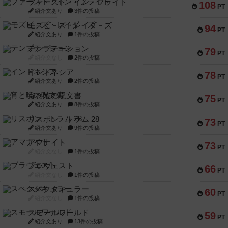
ファースト・イン・フライト
108
PT
紹介文あり
3件の投稿
モズビ－ズ・レイダ－ズ
94
PT
紹介文あり
1件の投稿
テンプテーション
79
PT
紹介文なし
2件の投稿
インドネシア
78
PT
紹介文あり
2件の投稿
宵と暁の呪文書
75
PT
紹介文あり
8件の投稿
リスボン・トラム 28
73
PT
紹介文あり
9件の投稿
アマナイト
73
PT
紹介文なし
1件の投稿
ブラヴェスト
66
PT
紹介文なし
1件の投稿
スペクタキュラー
60
PT
紹介文なし
1件の投稿
スモールワールド
59
PT
紹介文あり
13件の投稿