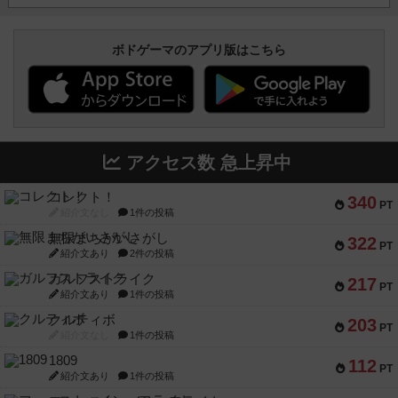
ボドゲーマのアプリ版はこちら
アクセス数 急上昇中
コレクト！
340
PT
紹介文なし
1件の投稿
無限まちがいさがし
322
PT
紹介文あり
2件の投稿
ガルフストライク
217
PT
紹介文あり
1件の投稿
クルティボ
203
PT
紹介文なし
1件の投稿
1809
112
PT
紹介文あり
1件の投稿