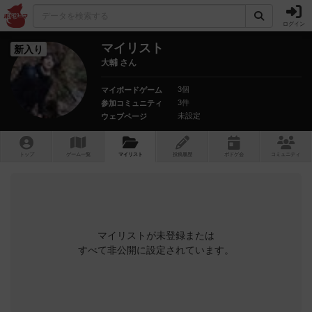
ログイン
マイリスト
新入り
大輔 さん
3個
マイボードゲーム
3件
参加コミュニティ
未設定
ウェブページ
トップ
ゲーム一覧
マイリスト
投稿履歴
ボ
ドゲ
会
コミュニティ
マイリストが未登録または
すべて非公開に設定されています。