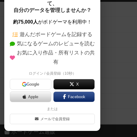
て、
ボードゲームを検索する
自分のデータを管理しませんか？
約75,000人
がボドゲーマを利用中！
ボードゲームの新着レビュー
遊んだボードゲームを記録する
ボードゲーム会情報
気になるゲームのレビューを読む
お気に入り作品・所有リストの共
メカニクス特集
有
掲示板・トピックス
ログイン / 会員登録（10秒）
Google
X
ボドとも・会員一覧
Apple
Facebook
ボードゲーム業界コラム
または
ボドゲーマご利用案内
メールで会員登録
ボードゲーム通販