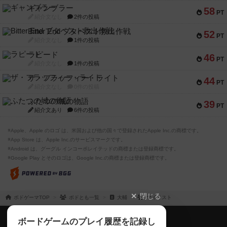
ギャンブラー
58
PT
紹介文なし
2件の投稿
Bitter End ブタペスト救出作戦
52
PT
紹介文なし
1件の投稿
ラピード
46
PT
紹介文なし
1件の投稿
ザ・フラッフィー・ライト
44
PT
紹介文なし
0件の投稿
ふたつの城の物語
39
PT
紹介文あり
6件の投稿
※Apple、Apple のロゴ は、米国および他の国々で登録されたApple Inc.の商標です。
※App Store は、Apple Inc.のサービスマークです。
※Android は、グーグル インコーポレイテッドの商標または登録商標です。
※Google Play とそのロゴは、Google Inc.の商標または登録商標です。
閉じる
ボドゲーマTOP
ボドとも一覧
大輔
マイリスト
ボドゲーマTOP
ボードゲームのプレイ履歴を記録し