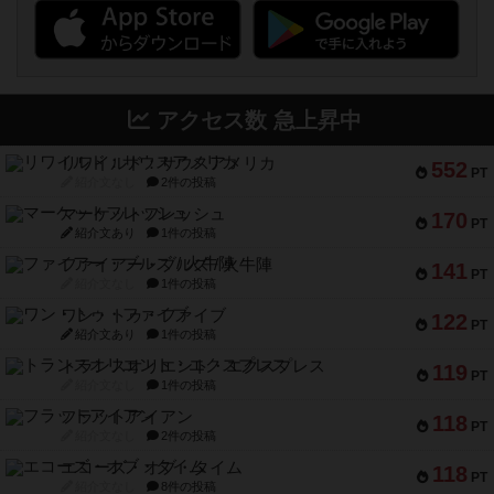
アクセス数 急上昇中
リワイルド：サウスアメリカ
552
PT
紹介文なし
2件の投稿
マーケットフレッシュ
170
PT
紹介文あり
1件の投稿
ファイアー・ブルズ / 火牛陣
141
PT
紹介文なし
1件の投稿
ワン・トゥ・ファイブ
122
PT
紹介文あり
1件の投稿
トランスオリエント・エクスプレス
119
PT
紹介文なし
1件の投稿
フラットアイアン
118
PT
紹介文なし
2件の投稿
エコーズ・オブ・タイム
118
PT
紹介文なし
8件の投稿