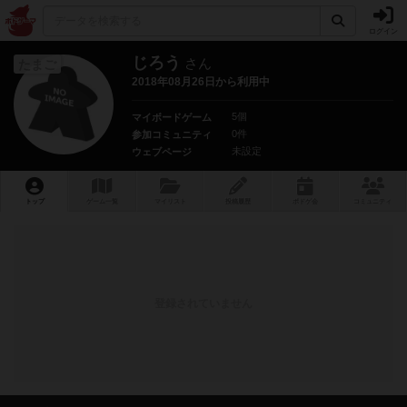
ログイン
じろう
さん
たまご
2018年08月26日から利用中
5個
マイボードゲーム
0件
参加コミュニティ
未設定
ウェブページ
トップ
ゲーム一覧
マイリスト
投稿履歴
ボ
ドゲ
会
コミュニティ
登録されていません