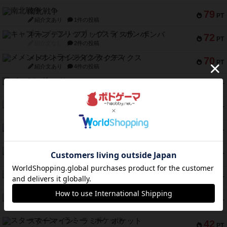
南北戦争
79
PT
紹介文あり
1件の投稿
キャプテン・フリップ：イスラ・ボンバ
72
PT
紹介文なし
2件の投稿
メメントオンラインタクティクス
70
PT
紹介文あり
4件の投稿
パーミッド
68
PT
紹介文なし
1件の投稿
クリーグ
57
PT
紹介文あり
1件の投稿
セミファイナル ～お前はまだ生きている～
53
PT
紹介文あり
1件の投稿
ふたつの街の物語
52
PT
紹介文あり
18件の投稿
クランク! ：冒険者たち（拡張）
50
PT
紹介文あり
4件の投稿
とうほうの！
42
PT
紹介文なし
1件の投稿
スターマイン・ラミー ポケット
42
PT