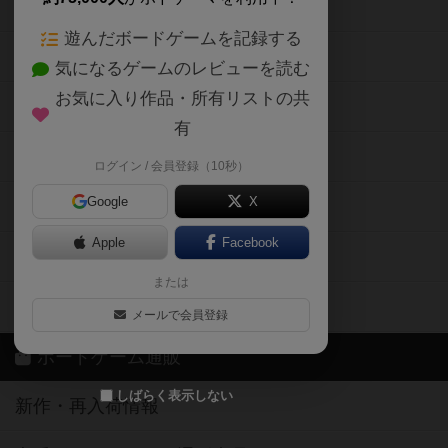
ボードゲームの新着レビュー
遊んだボードゲームを記録する
ボードゲーム会情報
気になるゲームのレビューを読む
お気に入り作品・所有リストの共
メカニクス特集
有
掲示板・トピックス
ログイン / 会員登録（10秒）
Google
X
ボドとも・会員一覧
Apple
Facebook
ボードゲーム業界コラム
または
ボドゲーマご利用案内
メールで会員登録
ボードゲーム通販
しばらく表示しない
新作・再入荷情報