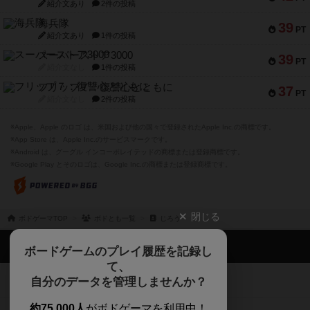
紹介文あり
2件の投稿
海兵隊
39
PT
紹介文あり
1件の投稿
スーパーストア3000
39
PT
紹介文なし
1件の投稿
フリップ７：復讐心とともに
37
PT
紹介文なし
2件の投稿
※Apple、Apple のロゴ は、米国および他の国々で登録されたApple Inc.の商標です。
※App Store は、Apple Inc.のサービスマークです。
※Android は、グーグル インコーポレイテッドの商標または登録商標です。
※Google Play とそのロゴは、Google Inc.の商標または登録商標です。
閉じる
ボドゲーマTOP
ボドとも一覧
じろう
ボドゲーマTOP
ボードゲームのプレイ履歴を記録し
て、
ボードゲームを検索する
自分のデータを管理しませんか？
約75,000人
がボドゲーマを利用中！