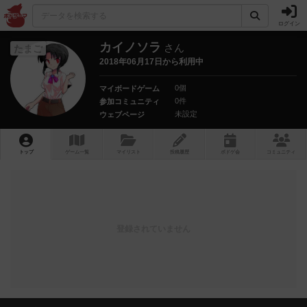
ログイン
カイノソラ
さん
たまご
2018年06月17日から利用中
0個
マイボードゲーム
0件
参加コミュニティ
未設定
ウェブページ
トップ
ゲーム一覧
マイリスト
投稿履歴
ボ
ドゲ
会
コミュニティ
登録されていません