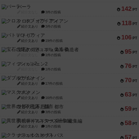
パーラ
142
PT
紹介文なし
3件の投稿
クロス・オブ・アイアン
118
PT
紹介文あり
3件の投稿
パトリツィア
106
PT
紹介文あり
19件の投稿
宝石の煌き：デュエル 偽造者
95
PT
紹介文なし
1件の投稿
フィッシェン2
76
PT
紹介文なし
1件の投稿
ダブルナイン
70
PT
紹介文あり
17件の投稿
マスクメン
63
PT
紹介文あり
16件の投稿
世界の七不思議：都市
59
PT
紹介文あり
3件の投稿
異世界ギルドマスターズ総集編
58
PT
紹介文あり
1件の投稿
クラッシュオクトパス
57
PT