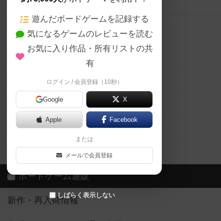
ボードゲームの新着レビュー
遊んだボードゲームを記録する
ボードゲーム会情報
気になるゲームのレビューを読む
お気に入り作品・所有リストの共
メカニクス特集
有
掲示板・トピックス
ログイン / 会員登録（10秒）
Google
X
ボドとも・会員一覧
Apple
Facebook
ボードゲーム業界コラム
または
ボドゲーマご利用案内
メールで会員登録
ボードゲーム通販
しばらく表示しない
新作・再入荷情報