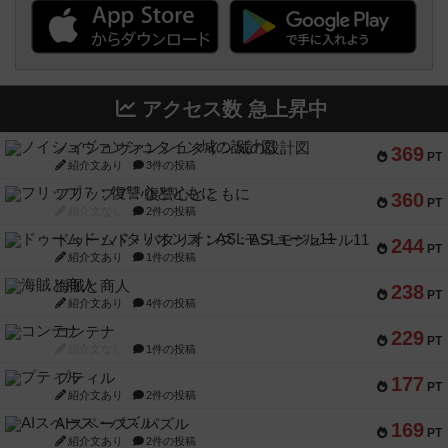
アクセス数 急上昇中
ノイシュヴァンシュタイン城の設計図
369
PT
紹介文あり
3件の投稿
フリップ７：復讐心とともに
360
PT
紹介文なし
2件の投稿
ドゥームド・バタリオンズ：ASLモジュール11
244
PT
紹介文あり
1件の投稿
海賊と商人
238
PT
紹介文あり
4件の投稿
コンテナ
229
PT
紹介文なし
1件の投稿
プティル
177
PT
紹介文あり
2件の投稿
AIスペース・パズル
169
PT
紹介文あり
2件の投稿