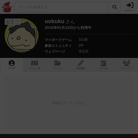
ログイン
uokuku
さん
たまご
2016年05月10日から利用中
321個
マイボードゲーム
0件
参加コミュニティ
未設定
ウェブページ
トップ
ゲーム一覧
マイリスト
投稿履歴
ボ
ドゲ
会
コミュニティ
登録されていません