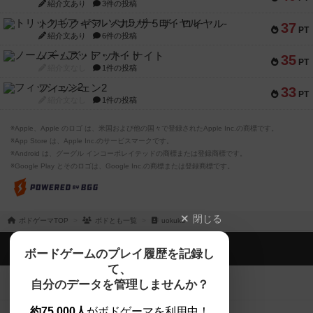
紹介文あり
3件の投稿
トリックギア - ペルソナ5 ザ・ロイヤル-
37
PT
紹介文あり
6件の投稿
ノームズ・アット・ナイト
35
PT
紹介文なし
1件の投稿
フィッシェン2
33
PT
紹介文なし
1件の投稿
※Apple、Apple のロゴ は、米国および他の国々で登録されたApple Inc.の商標です。
※App Store は、Apple Inc.のサービスマークです。
※Android は、グーグル インコーポレイテッドの商標または登録商標です。
※Google Play とそのロゴは、Google Inc.の商標または登録商標です。
閉じる
ボドゲーマTOP
ボドとも一覧
uokuku
ボドゲーマTOP
ボードゲームのプレイ履歴を記録し
て、
ボードゲームを検索する
自分のデータを管理しませんか？
約75,000人
がボドゲーマを利用中！