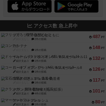
アクセス数 急上昇中
フリップ７：復讐心とともに
487
PT
紹介文なし
2件の投稿
コンテナ
148
PT
紹介文なし
1件の投稿
ドゥームド・バタリオンズ：ASLモジュール11
132
PT
紹介文あり
1件の投稿
コード・オブ・ブシドー：ASLモジュール8
126
PT
紹介文あり
1件の投稿
宝石の煌き：デュエル 偽造者
117
PT
紹介文なし
1件の投稿
クランク! ：冒険者たち（拡張）
101
PT
紹介文あり
4件の投稿
マーケットフレッシュ
80
PT
紹介文あり
1件の投稿