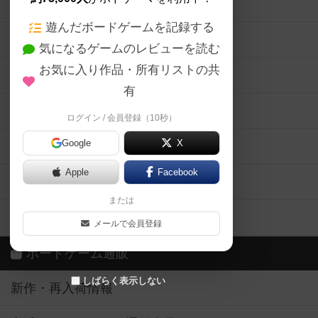
ボードゲームの新着レビュー
遊んだボードゲームを記録する
ボードゲーム会情報
気になるゲームのレビューを読む
お気に入り作品・所有リストの共
メカニクス特集
有
掲示板・トピックス
ログイン / 会員登録（10秒）
Google
X
ボドとも・会員一覧
Apple
Facebook
ボードゲーム業界コラム
または
ボドゲーマご利用案内
メールで会員登録
ボードゲーム通販
しばらく表示しない
新作・再入荷情報