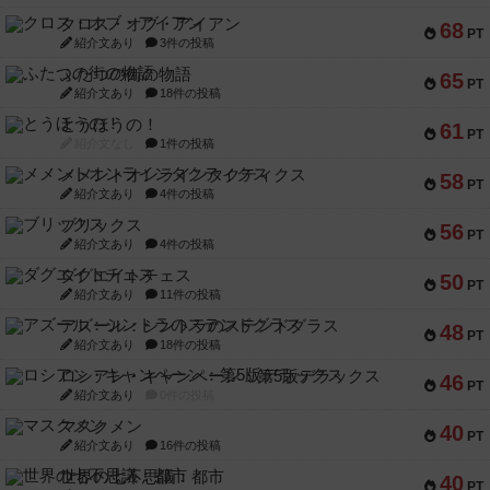
クロス・オブ・アイアン
68
PT
紹介文あり
3件の投稿
ふたつの街の物語
65
PT
紹介文あり
18件の投稿
とうほうの！
61
PT
紹介文なし
1件の投稿
メメントオンラインタクティクス
58
PT
紹介文あり
4件の投稿
ブリックス
56
PT
紹介文あり
4件の投稿
ダグエイトチェス
50
PT
紹介文あり
11件の投稿
アズール：シントラのステンドグラス
48
PT
紹介文あり
18件の投稿
ロシアン・キャンペーン：第5版デラックス
46
PT
紹介文あり
0件の投稿
マスクメン
40
PT
紹介文あり
16件の投稿
世界の七不思議：都市
40
PT