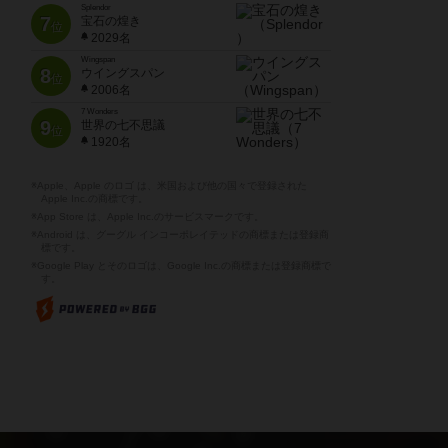
Splendor
7
宝石の煌き
位
2029名
Wingspan
8
ウイングスパン
位
2006名
7 Wonders
9
世界の七不思議
位
1920名
※Apple、Apple のロゴ は、米国および他の国々で登録された
Apple Inc.の商標です。
※App Store は、Apple Inc.のサービスマークです。
※Android は、グーグル インコーポレイテッドの商標または登録商
標です。
※Google Play とそのロゴは、Google Inc.の商標または登録商標で
す。