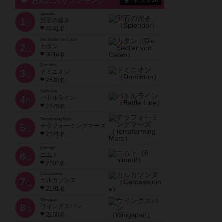
お気に入りランキング
トップ50
Splendor
1
宝石の煌き
位
4041名
Die Siedler von Catan
2
カタン
位
3616名
Dominion
3
ドミニオン
位
2530名
Battle Line
4
バトルライン
位
2378名
Terraforming Mars
5
テラフォーミングマーズ
位
2371名
6 nimmt!
6
ニムト
位
2202名
Carcassonne
7
カルカソンヌ
位
2191名
Wingspan
8
ウイングスパン
位
2150名