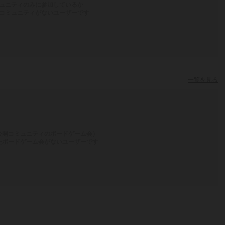
ュニティのみに参加しているか
コミュニティがないユーザーです
一覧を見る
公開コミュニティのボードゲーム会）
たボードゲーム会がないユーザーです