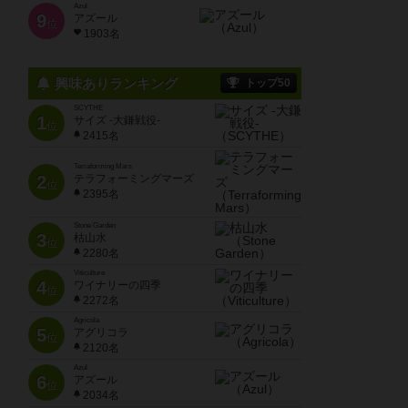
Azul
9
アズール
位
1903名
興味ありランキング
トップ50
SCYTHE
1
サイズ -大鎌戦役-
位
2415名
Terraforming Mars
2
テラフォーミングマーズ
位
2395名
Stone Garden
3
枯山水
位
2280名
Viticulture
4
ワイナリーの四季
位
2272名
Agricola
5
アグリコラ
位
2120名
Azul
6
アズール
位
2034名