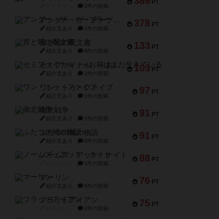
389
PT
紹介文なし
2件の投稿
アンダー・ザ・テーブラー
378
PT
紹介文あり
1件の投稿
宵と暁の呪文書
133
PT
紹介文あり
8件の投稿
セミファイナル ～お前はまだ生きている～
103
PT
紹介文あり
1件の投稿
ワン・トゥ・ファイブ
97
PT
紹介文あり
1件の投稿
南北戦争
91
PT
紹介文あり
1件の投稿
ふたつの城の物語
91
PT
紹介文あり
6件の投稿
ノームズ・アット・ナイト
88
PT
紹介文なし
1件の投稿
マーリン
76
PT
紹介文あり
6件の投稿
フラットアイアン
75
PT
紹介文なし
2件の投稿