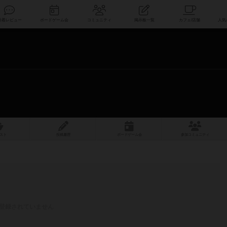
索
新着レビュー
ボードゲーム会
コミュニティ
掲示板一覧
スト
投稿履歴
ボ
ー
ドゲ
ーム
会
参加
コミュニティ
登録されていません