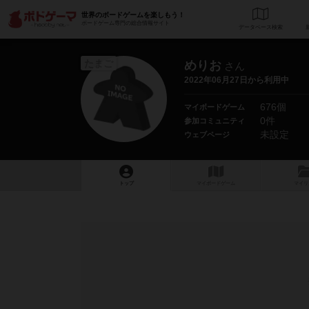
世界のボードゲームを楽しもう！
ボードゲーム専門の総合情報サイト
データベース
検
たまご
めりお
さん
2022年06月27日から利用中
676個
マイボードゲーム
0件
参加コミュニティ
未設定
ウェブページ
トップ
マイボードゲーム
マイリ