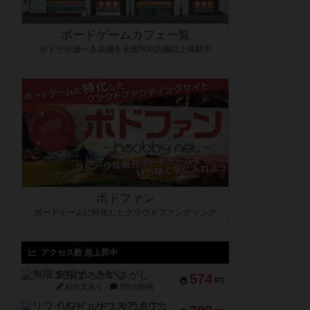
ボードゲームカフェ一覧
ボドゲが遊べる店舗を全国500店舗以上掲載中
ボドファン
ボードゲームに特化したクラウドファンディング
アクセス数 急上昇中
無限まちがいさがし
574
PT
紹介文あり
2件の投稿
リワイルド：サウスアメリカ