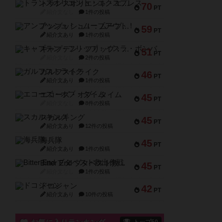
トランスオリエント・エクスプレス
70
PT
紹介文なし
1件の投稿
アンブッシュ！：ムーブアウト！
59
PT
紹介文あり
1件の投稿
キャプテン・フリップ：イスラ・ボンバ
51
PT
紹介文なし
2件の投稿
ガルフストライク
46
PT
紹介文あり
1件の投稿
エコーズ・オブ・タイム
45
PT
紹介文なし
8件の投稿
スカルキング
45
PT
紹介文あり
12件の投稿
海兵隊
45
PT
紹介文あり
1件の投稿
Bitter End ブタペスト救出作戦
45
PT
紹介文なし
1件の投稿
ドコジャン
42
PT
紹介文あり
10件の投稿