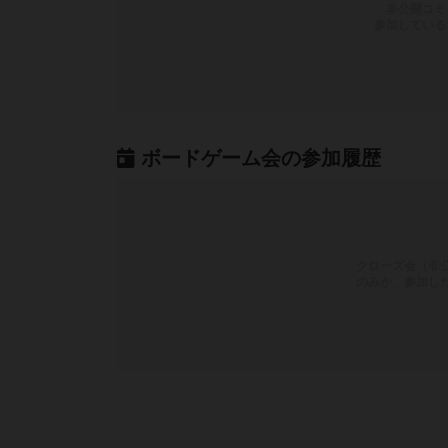
非公開コミ
参加している
ボードゲーム会の参加履歴
クローズ会（非
のみか、参加し