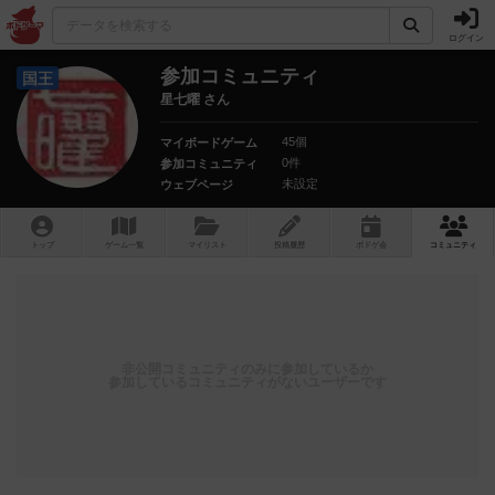
ログイン
参加コミュニティ
国王
星七曜 さん
45個
マイボードゲーム
0件
参加コミュニティ
未設定
ウェブページ
トップ
ゲーム一覧
マイリスト
投稿履歴
ボ
ドゲ
会
コミュニティ
非公開コミュニティのみに参加しているか
参加しているコミュニティがないユーザーです