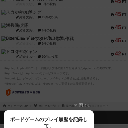
45
PT
紹介文なし
8件の投稿
スカルキング
45
PT
紹介文あり
12件の投稿
海兵隊
45
PT
紹介文あり
1件の投稿
Bitter End ブタペスト救出作戦
45
PT
紹介文なし
1件の投稿
ドコジャン
42
PT
紹介文あり
10件の投稿
※Apple、Apple のロゴ は、米国および他の国々で登録されたApple Inc.の商標です。
※App Store は、Apple Inc.のサービスマークです。
※Android は、グーグル インコーポレイテッドの商標または登録商標です。
※Google Play とそのロゴは、Google Inc.の商標または登録商標です。
閉じる
ボドゲーマTOP
ボドとも一覧
星七曜
参加コミュニティ
ボドゲーマTOP
ボードゲームのプレイ履歴を記録し
て、