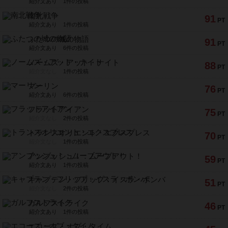
紹介文あり
1件の投稿
南北戦争
91
PT
紹介文あり
1件の投稿
ふたつの城の物語
91
PT
紹介文あり
6件の投稿
ノームズ・アット・ナイト
88
PT
紹介文なし
1件の投稿
マーリン
76
PT
紹介文あり
6件の投稿
フラットアイアン
75
PT
紹介文なし
2件の投稿
トランスオリエント・エクスプレス
70
PT
紹介文なし
1件の投稿
アンブッシュ！：ムーブアウト！
59
PT
紹介文あり
1件の投稿
キャプテン・フリップ：イスラ・ボンバ
51
PT
紹介文なし
2件の投稿
ガルフストライク
46
PT
紹介文あり
1件の投稿
エコーズ・オブ・タイム