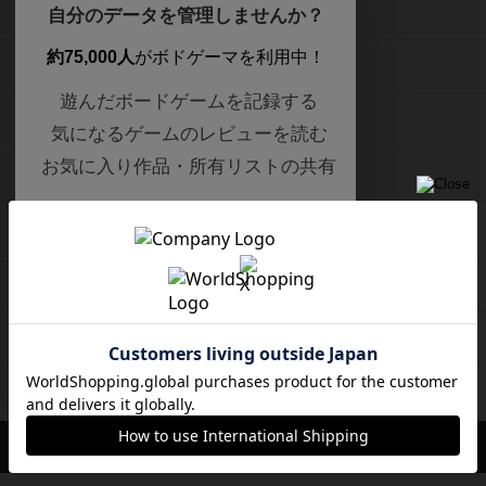
ボードゲームを検索する
自分のデータを管理しませんか？
約75,000人
がボドゲーマを利用中！
ボードゲームの新着レビュー
遊んだボードゲームを記録する
ボードゲーム会情報
気になるゲームのレビューを読む
お気に入り作品・所有リストの共有
メカニクス特集
ログイン / 会員登録（10秒）
掲示板・トピックス
X
Google
ボドとも・会員一覧
Apple
Facebook
または
ボードゲーム業界コラム
メールで会員登録
ボドゲーマご利用案内
ボードゲーム通販
しばらく表示しない