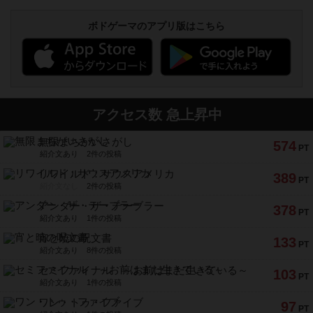
ボドゲーマのアプリ版はこちら
アクセス数 急上昇中
無限まちがいさがし
574
PT
紹介文あり
2件の投稿
リワイルド：サウスアメリカ
389
PT
紹介文なし
2件の投稿
アンダー・ザ・テーブラー
378
PT
紹介文あり
1件の投稿
宵と暁の呪文書
133
PT
紹介文あり
8件の投稿
セミファイナル ～お前はまだ生きている～
103
PT
紹介文あり
1件の投稿
ワン・トゥ・ファイブ
97
PT