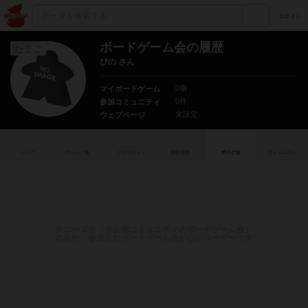
ログイン
ボードゲーム会の履歴
たまご
ぴの さん
0個
マイボードゲーム
0件
参加コミュニティ
未設定
ウェブページ
トップ
ゲーム一覧
マイリスト
投稿履歴
ボ
ドゲ
会
コミュニティ
クローズ会（非公開コミュニティのボードゲーム会）
のみか、参加したボードゲーム会がないユーザーです