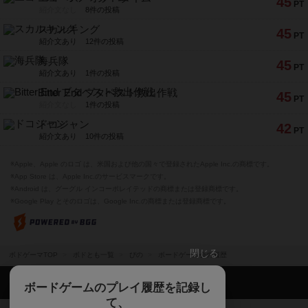
45
PT
紹介文なし
8件の投稿
スカルキング
45
PT
紹介文あり
12件の投稿
海兵隊
45
PT
紹介文あり
1件の投稿
Bitter End ブタペスト救出作戦
45
PT
紹介文なし
1件の投稿
ドコジャン
42
PT
紹介文あり
10件の投稿
※Apple、Apple のロゴ は、米国および他の国々で登録されたApple Inc.の商標です。
※App Store は、Apple Inc.のサービスマークです。
※Android は、グーグル インコーポレイテッドの商標または登録商標です。
※Google Play とそのロゴは、Google Inc.の商標または登録商標です。
閉じる
ボドゲーマTOP
ボドとも一覧
ぴの
ボードゲーム会の履歴
ボドゲーマTOP
ボードゲームのプレイ履歴を記録し
て、