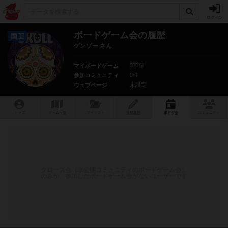
ログイン
ボードゲーム会の履歴
国王
ゲンゾー さん
377個
マイボードゲーム
0件
参加コミュニティ
未設定
ウェブページ
トップ
ゲーム一覧
マイリスト
投稿履歴
ボ
ドゲ
会
コミュニティ
クローズ会（非公開コミュニティのボードゲーム会）
のみか、参加したボードゲーム会がないユーザーです