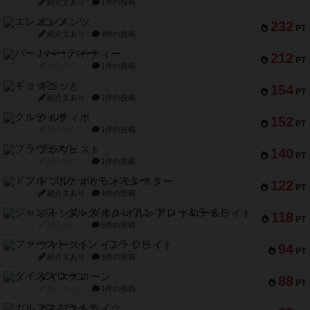
紹介文あり
1件の投稿
エレメンツ
232
PT
紹介文あり
4件の投稿
バー！パーティー
212
PT
紹介文なし
1件の投稿
ギョッと
154
PT
紹介文あり
1件の投稿
クルティボ
152
PT
紹介文なし
1件の投稿
ブラヴェスト
140
PT
紹介文なし
1件の投稿
ドブル：ポケットモンスター
122
PT
紹介文あり
4件の投稿
ジャンヌ・ダルク-オルレアン ドロー＆ライト
118
PT
紹介文なし
5件の投稿
ファースト・イン・フライト
94
PT
紹介文あり
3件の投稿
ダイススローン
88
PT
紹介文なし
1件の投稿
ガルフストライク