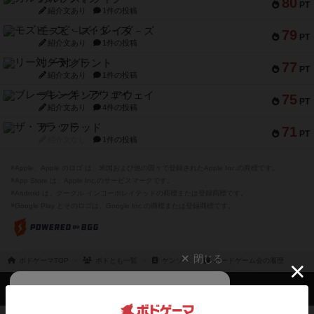
80
PT
紹介文あり
1件の投稿
モズビ－ズ・レイダ－ズ
79
PT
紹介文あり
1件の投稿
リー対グラント
77
PT
紹介文あり
1件の投稿
ブレーキング・アウェイ
75
PT
紹介文あり
4件の投稿
ザ・フラッド
71
PT
紹介文なし
1件の投稿
※Apple、Apple のロゴ は、米国および他の国々で登録されたApple Inc.の商標です。
※App Store は、Apple Inc.のサービスマークです。
※Android は、グーグル インコーポレイテッドの商標または登録商標です。
※Google Play とそのロゴは、Google Inc.の商標または登録商標です。
閉じる
ボドゲーマTOP
ボドとも一覧
ゲンゾー
ボードゲーム会の履歴
ボドゲーマTOP
ボードゲームのプレイ履歴を記録し
て、