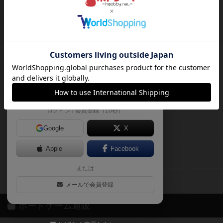
ボードゲームを検索する
自分のデータを管理しませんか？
約75,000人
がボドゲーマを利用中！
ボードゲームの新着レビュー
遊んだボードゲームを記録する
ボードゲーム会情報
気になるゲームのレビューを読む
お気に入り作品・所有リストの共
メカニクス特集
有
掲示板・トピックス
ログイン / 会員登録（10秒）
Google
X
ボドとも・会員一覧
Apple
Facebook
ボードゲーム業界コラム
または
ボドゲーマご利用案内
メールで会員登録
ボードゲーム通販