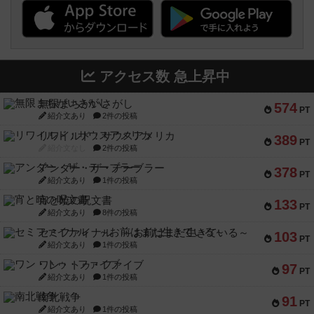
アクセス数 急上昇中
無限まちがいさがし
574
PT
紹介文あり
2件の投稿
リワイルド：サウスアメリカ
389
PT
紹介文なし
2件の投稿
アンダー・ザ・テーブラー
378
PT
紹介文あり
1件の投稿
宵と暁の呪文書
133
PT
紹介文あり
8件の投稿
セミファイナル ～お前はまだ生きている～
103
PT
紹介文あり
1件の投稿
ワン・トゥ・ファイブ
97
PT
紹介文あり
1件の投稿
南北戦争
91
PT
紹介文あり
1件の投稿