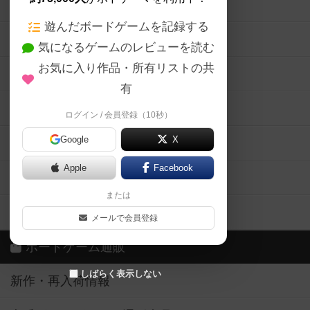
ボードゲームの新着レビュー
遊んだボードゲームを記録する
ボードゲーム会情報
気になるゲームのレビューを読む
お気に入り作品・所有リストの共
メカニクス特集
有
掲示板・トピックス
ログイン / 会員登録（10秒）
Google
X
ボドとも・会員一覧
Apple
Facebook
ボードゲーム業界コラム
または
ボドゲーマご利用案内
メールで会員登録
ボードゲーム通販
しばらく表示しない
新作・再入荷情報