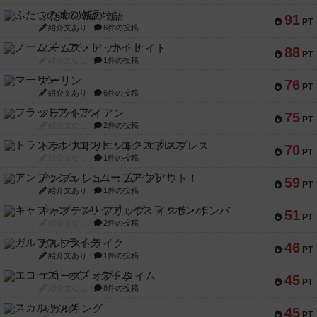
ふたつの城の物語
91
PT
紹介文あり
6件の投稿
ノームズ・アット・ナイト
88
PT
紹介文なし
1件の投稿
マーリン
76
PT
紹介文あり
6件の投稿
フラットアイアン
75
PT
紹介文なし
2件の投稿
トランスオリエント・エクスプレス
70
PT
紹介文なし
1件の投稿
アンブッシュ！：ムーブアウト！
59
PT
紹介文あり
1件の投稿
キャプテン・フリップ：イスラ・ボンバ
51
PT
紹介文なし
2件の投稿
ガルフストライク
46
PT
紹介文あり
1件の投稿
エコーズ・オブ・タイム
45
PT
紹介文なし
8件の投稿
スカルキング
45
PT