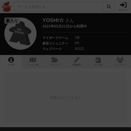
ログイン
YOSHI☆
さん
新入り
2022年05月21日から利用中
1個
マイボードゲーム
0件
参加コミュニティ
未設定
ウェブページ
トップ
ゲーム一覧
マイリスト
投稿履歴
ボ
ドゲ
会
コミュニティ
登録されていません