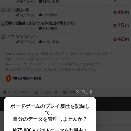
紹介文あり
12件の投稿
海兵隊
45
PT
紹介文あり
1件の投稿
Bitter End ブタペスト救出作戦
45
PT
紹介文なし
1件の投稿
ドコジャン
42
PT
紹介文あり
10件の投稿
※Apple、Apple のロゴ は、米国および他の国々で登録されたApple Inc.の商標です。
※App Store は、Apple Inc.のサービスマークです。
※Android は、グーグル インコーポレイテッドの商標または登録商標です。
※Google Play とそのロゴは、Google Inc.の商標または登録商標です。
閉じる
ボドゲーマTOP
ボドとも一覧
YOSHI☆
ボドゲーマTOP
ボードゲームのプレイ履歴を記録し
て、
ボードゲームを検索する
自分のデータを管理しませんか？
約75,000人
がボドゲーマを利用中！