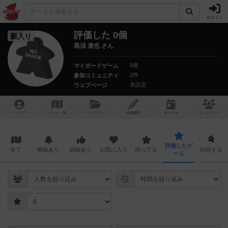
ログイン
評価した 0個
新入り
黒須 達也 さん
0個
マイボードゲーム
2件
参加コミュニティ
未設定
ウェブページ
トップ
ゲーム一覧
マイリスト
投稿履歴
ボ
ドゲ
会
コミュニティ
評価したゲ
全て
興味あり
経験あり
お気に入り
持ってる
比較する
ーム