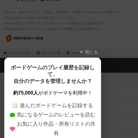
※Apple、Apple のロゴ は、米国および他の国々で登録されたApple Inc.の商標です。
※App Store は、Apple Inc.のサービスマークです。
※Android は、グーグル インコーポレイテッドの商標または登録商標です。
※Google Play とそのロゴは、Google Inc.の商標または登録商標です。
閉じる
ボドゲーマTOP
ボドとも一覧
matuuun
ボドゲーマTOP
ボードゲームのプレイ履歴を記録し
て、
ボードゲームを検索する
自分のデータを管理しませんか？
約75,000人
がボドゲーマを利用中！
ボードゲームの新着レビュー
遊んだボードゲームを記録する
ボードゲーム会情報
気になるゲームのレビューを読む
お気に入り作品・所有リストの共
メカニクス特集
有