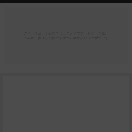
クローズ会（非公開コミュニティのボードゲーム会）
のみか、参加したボードゲーム会がないユーザーです