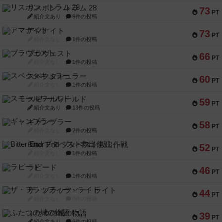
リスボン・トラム 28
73
PT
紹介文あり
9件の投稿
アマナイト
73
PT
紹介文なし
1件の投稿
ブラヴェスト
66
PT
紹介文なし
1件の投稿
スペクタキュラー
60
PT
紹介文なし
1件の投稿
スモールワールド
59
PT
紹介文あり
13件の投稿
ギャンブラー
58
PT
紹介文なし
2件の投稿
Bitter End ブタペスト救出作戦
52
PT
紹介文なし
1件の投稿
ラピード
46
PT
紹介文なし
1件の投稿
ザ・フラッフィー・ライト
44
PT
紹介文なし
0件の投稿
ふたつの城の物語
39
PT
紹介文あり
6件の投稿