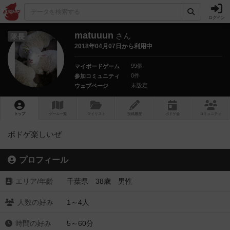
ログイン
matuuun
さん
隊長
2018年04月07日から利用中
99個
マイボードゲーム
0件
参加コミュニティ
未設定
ウェブページ
トップ
ゲーム一覧
マイリスト
投稿履歴
ボ
ドゲ
会
コミュニティ
ボドゲ楽しいぜ
プロフィール
エリア/年齡
千葉県 38歳 男性
人数の好み
1～4人
時間の好み
5～60分