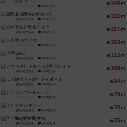
コレクト！
340
PT
紹介文なし
1件の投稿
無限まちがいさがし
322
PT
紹介文あり
2件の投稿
ガルフストライク
217
PT
紹介文あり
1件の投稿
クルティボ
203
PT
紹介文なし
1件の投稿
1809
112
PT
紹介文あり
1件の投稿
ファースト・イン・フライト
108
PT
紹介文あり
3件の投稿
モズビ－ズ・レイダ－ズ
94
PT
紹介文あり
1件の投稿
テンプテーション
79
PT
紹介文なし
2件の投稿
インドネシア
78
PT
紹介文あり
2件の投稿
宵と暁の呪文書
75
PT
紹介文あり
8件の投稿