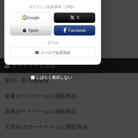
掲示板・トピックス
ログイン / 会員登録（10秒）
Google
X
ボドとも・会員一覧
Apple
Facebook
ボードゲーム業界コラム
または
ボドゲーマご利用案内
メールで会員登録
ボードゲーム通販
しばらく表示しない
新作・再入荷情報
定番ボードゲームの通販商品
国産ボードゲームの通販商品
子供向けボードゲームの通販商品