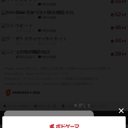
58
PT
紹介文なし
2件の投稿
Bitter End ブタペスト救出作戦
52
PT
紹介文なし
1件の投稿
ラピード
46
PT
紹介文なし
1件の投稿
ザ・フラッフィー・ライト
44
PT
紹介文なし
0件の投稿
ふたつの城の物語
39
PT
紹介文あり
6件の投稿
※Apple、Apple のロゴ は、米国および他の国々で登録されたApple Inc.の商標です。
※App Store は、Apple Inc.のサービスマークです。
※Android は、グーグル インコーポレイテッドの商標または登録商標です。
※Google Play とそのロゴは、Google Inc.の商標または登録商標です。
閉じる
ボドゲーマTOP
ボドとも一覧
たかぴ
参加コミュニティ
ボドゲーマTOP
ボードゲームのプレイ履歴を記録し
て、