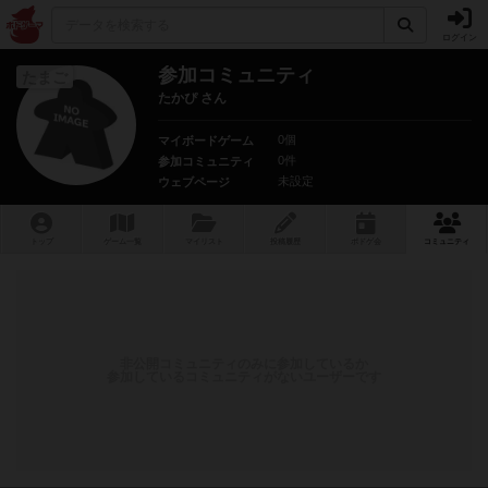
ログイン
参加コミュニティ
たまご
たかぴ さん
0個
マイボードゲーム
0件
参加コミュニティ
未設定
ウェブページ
トップ
ゲーム一覧
マイリスト
投稿履歴
ボ
ドゲ
会
コミュニティ
非公開コミュニティのみに参加しているか
参加しているコミュニティがないユーザーです