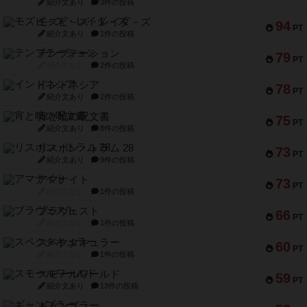
紹介文あり
3件の投稿
モズビ－ズ・レイダ－ズ
94
PT
紹介文あり
1件の投稿
テンプテーション
79
PT
紹介文なし
2件の投稿
インドネシア
78
PT
紹介文あり
2件の投稿
宵と暁の呪文書
75
PT
紹介文あり
8件の投稿
リスボン・トラム 28
73
PT
紹介文あり
9件の投稿
アマナイト
73
PT
紹介文なし
1件の投稿
ブラヴェスト
66
PT
紹介文なし
1件の投稿
スペクタキュラー
60
PT
紹介文なし
1件の投稿
スモールワールド
59
PT
紹介文あり
13件の投稿
ギャンブラー