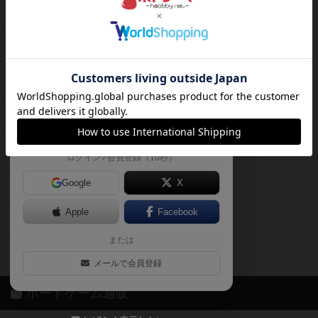
ボードゲームを検索する
自分のデータを管理しませんか？
約75,000人
がボドゲーマを利用中！
ボードゲームの新着レビュー
遊んだボードゲームを記録する
ボードゲーム会情報
気になるゲームのレビューを読む
お気に入り作品・所有リストの共
メカニクス特集
有
掲示板・トピックス
ログイン / 会員登録（10秒）
Google
X
ボドとも・会員一覧
Apple
Facebook
ボードゲーム業界コラム
または
ボドゲーマご利用案内
メールで会員登録
ボードゲーム通販