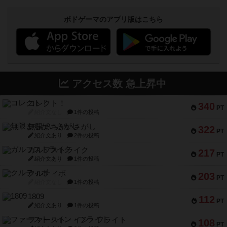
ボドゲーマのアプリ版はこちら
アクセス数 急上昇中
コレクト！
340
PT
紹介文なし
1件の投稿
無限まちがいさがし
322
PT
紹介文あり
2件の投稿
ガルフストライク
217
PT
紹介文あり
1件の投稿
クルティボ
203
PT
紹介文なし
1件の投稿
1809
112
PT
紹介文あり
1件の投稿
ファースト・イン・フライト
108
PT