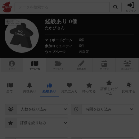
ログイン
経験あり 0個
たまご
たかぴ さん
0個
マイボードゲーム
0件
参加コミュニティ
未設定
ウェブページ
トップ
ゲーム一覧
マイリスト
投稿履歴
ボ
ドゲ
会
コミュニティ
評価したゲ
全て
興味あり
経験あり
お気に入り
持ってる
比較する
ーム