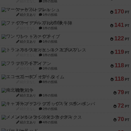
紹介文なし
2件の投稿
マーケットフレッシュ
170
PT
紹介文あり
1件の投稿
ファイアー・ブルズ / 火牛陣
141
PT
紹介文なし
1件の投稿
ワン・トゥ・ファイブ
122
PT
紹介文あり
1件の投稿
トランスオリエント・エクスプレス
119
PT
紹介文なし
1件の投稿
フラットアイアン
118
PT
紹介文なし
2件の投稿
エコーズ・オブ・タイム
118
PT
紹介文なし
8件の投稿
南北戦争
79
PT
紹介文あり
1件の投稿
キャプテン・フリップ：イスラ・ボンバ
72
PT
紹介文なし
2件の投稿
メメントオンラインタクティクス
70
PT
紹介文あり
4件の投稿
パーミッド