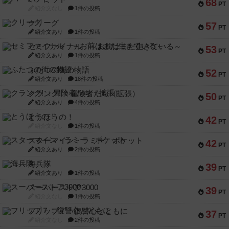
68
PT
紹介文なし
1件の投稿
クリーグ
57
PT
紹介文あり
1件の投稿
セミファイナル ～お前はまだ生きている～
53
PT
紹介文あり
1件の投稿
ふたつの街の物語
52
PT
紹介文あり
18件の投稿
クランク! ：冒険者たち（拡張）
50
PT
紹介文あり
4件の投稿
とうほうの！
42
PT
紹介文なし
1件の投稿
スターマイン・ラミー ポケット
42
PT
紹介文あり
2件の投稿
海兵隊
39
PT
紹介文あり
1件の投稿
スーパーストア3000
39
PT
紹介文なし
1件の投稿
フリップ７：復讐心とともに
37
PT
紹介文なし
2件の投稿