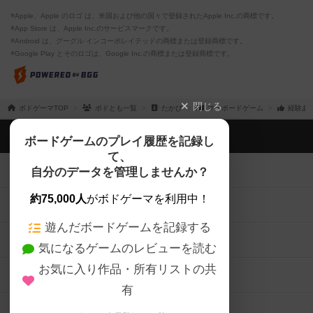
※Apple、Apple のロゴ は、米国および他の国々で登録されたApple Inc.の商標です。
※App Store は、Apple Inc.のサービスマークです。
※Android は、グーグル インコーポレイテッドの商標または登録商標です。
※Google Play とそのロゴは、Google Inc.の商標または登録商標です。
閉じる
ボドゲーマTOP
ボドとも一覧
たかぴ
マイボードゲーム
経験あ
ボドゲーマTOP
ボードゲームのプレイ履歴を記録し
て、
ボードゲームを検索する
自分のデータを管理しませんか？
約75,000人
がボドゲーマを利用中！
ボードゲームの新着レビュー
遊んだボードゲームを記録する
ボードゲーム会情報
気になるゲームのレビューを読む
お気に入り作品・所有リストの共
メカニクス特集
有
掲示板・トピックス