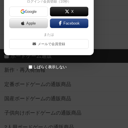
ログイン / 会員登録（10秒）
Google
X
ボドとも・会員一覧
Apple
Facebook
ボードゲーム業界コラム
または
ボドゲーマご利用案内
メールで会員登録
ボードゲーム通販
しばらく表示しない
新作・再入荷情報
定番ボードゲームの通販商品
国産ボードゲームの通販商品
子供向けボードゲームの通販商品
2人用ボードゲームの通販商品